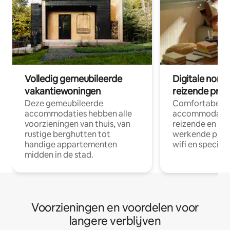
Volledig gemeubileerde
Digitale nom
vakantiewoningen
reizende prof
Deze gemeubileerde
Comfortabele
accommodaties hebben alle
accommodatie
voorzieningen van thuis, van
reizende en op
rustige berghutten tot
werkende profe
handige appartementen
wifi en special
midden in de stad.
Voorzieningen en voordelen voor
langere verblijven