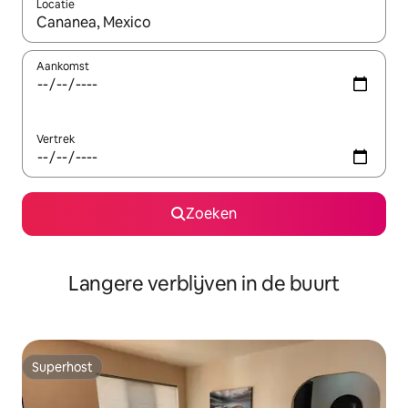
Locatie
Wanneer er resultaten beschikbaar zijn, maak je een keuze met 
Aankomst
Vertrek
Zoeken
Langere verblijven in de buurt
Superhost
Superhost