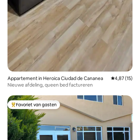
Appartement in Heroica Ciudad de Cananea
Gemiddelde be
4,87 (15)
Nieuwe afdeling, queen bed factureren
Favoriet van gasten
Topfavoriet van gasten