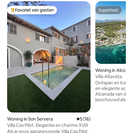
Favoriet van gasten
Superhost
Topfavoriet van gasten
Superhost
Woning in Alcúdia
Villa Altavista
Ontspan en kom to
en elegante acco
Alcanada van de h
beschouwd als ee
gebieden in het n
vanwege de exclusi
met uitzicht op z
Woning in Son Servera
Gemiddelde beoordeling van
5 (16)
meter van de golfb
Villa Cas Pilot. Elegantie en charme XVIII
accommodatie com
Als je onze aangrenzende Villa Cas Pilot