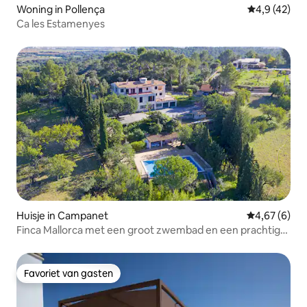
Woning in Pollença
Gemiddelde b
4,9 (42)
Ca les Estamenyes
Huisje in Campanet
Gemiddelde b
4,67 (6)
Finca Mallorca met een groot zwembad en een prachtig
uitzicht
Favoriet van gasten
Favoriet van gasten