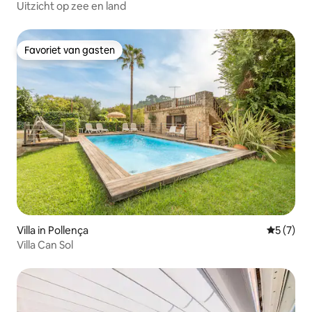
Uitzicht op zee en land
Favoriet van gasten
Favoriet van gasten
Villa in Pollença
Gemiddeld
5 (7)
Villa Can Sol