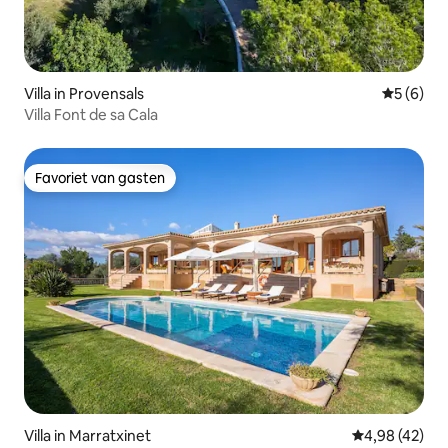
Villa in Provensals
Gemiddeld
5 (6)
Villa Font de sa Cala
Favoriet van gasten
Favoriet van gasten
Villa in Marratxinet
Gemiddelde be
4,98 (42)