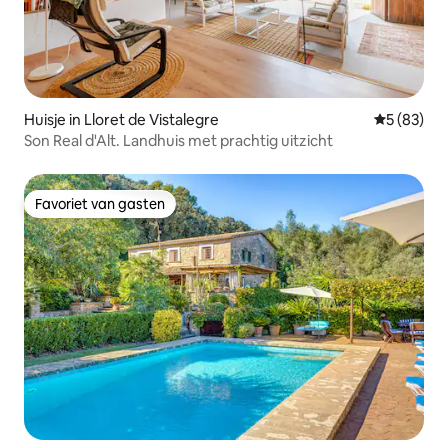
Huisje in Lloret de Vistalegre
Gemiddelde
5 (83)
Son Real d'Alt. Landhuis met prachtig uitzicht
Favoriet van gasten
Favoriet van gasten