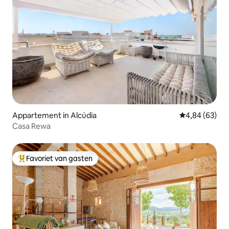
Appartement in Alcúdia
Gemiddelde be
4,84 (63)
Casa Rewa
Favoriet van gasten
Topfavoriet van gasten