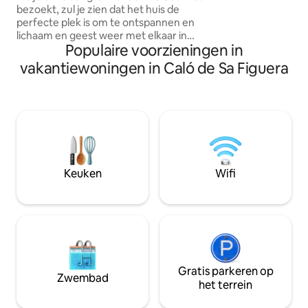
de berg met het u
bezoekt, zul je zien dat het huis de
direct voor de vill
perfecte plek is om te ontspannen en
perfecte omgevin
lichaam en geest weer met elkaar in
Op slechts 2 km v
Populaire voorzieningen in
contact te brengen, terwijl je geniet van
de Alcudia, heb je
de serene sfeer die ontstaat door de
vakantiewoningen in Caló de Sa Figuera
restaurants, enz.
historische geschiedenis van het huis te
combineren met alle elegantie en
comfort van modern design en gemak.
De individueel ingerichte kamers met
eigen badkamer, individuele
klimaatregeling en plafondventilator
combineren op perfecte wijze een
modern design met het oorspronkelijke
Keuken
Wifi
18e-eeuwse erfgoed. Bezoek onze
zijvilla Cas Pilot...
Gratis parkeren op
Zwembad
het terrein