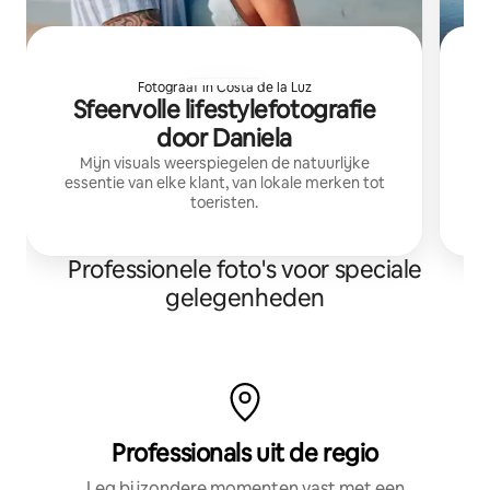
Fotograaf in Costa de la Luz
Sfeervolle lifestylefotografie
door Daniela
Mijn visuals weerspiegelen de natuurlijke
Mi
essentie van elke klant, van lokale merken tot
to
toeristen.
aa
v
Professionele foto's voor speciale
gelegenheden
Professionals uit de regio
Leg bijzondere momenten vast met een