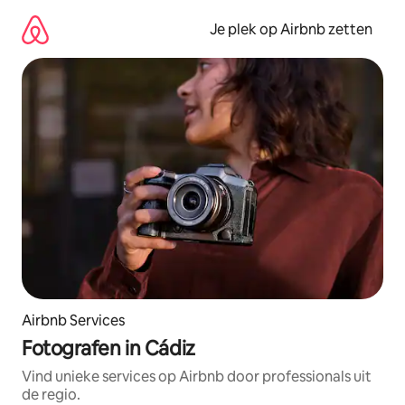
Ga
direct
Je plek op Airbnb zetten
naar
inhoud
Airbnb Services
Fotografen in Cádiz
Vind unieke services op Airbnb door professionals uit
de regio.