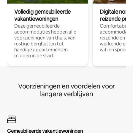
Volledig gemeubileerde
Digitale nom
vakantiewoningen
reizende prof
Deze gemeubileerde
Comfortabele
accommodaties hebben alle
accommodatie
voorzieningen van thuis, van
reizende en op
rustige berghutten tot
werkende profe
handige appartementen
wifi en special
midden in de stad.
Voorzieningen en voordelen voor
langere verblijven
Gemeubileerde vakantiewoningen