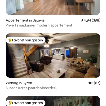
Appartement in Batavia
Gemiddelde beo
4,94 (398)
Privé 1 slaapkamer modern appartement
Favoriet van gasten
Topfavoriet van gasten
Woning in Byron
Gemiddelde
5 (87)
Sunset Acres paardenboerderij
Favoriet van gasten
Topfavoriet van gasten