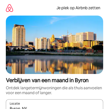
Ga
direct
Je plek op Airbnb zetten
naar
inhoud
Verblijven van een maand in Byron
Ontdek langetermijnwoningen die als thuis aanvoelen
voor een maand of langer.
Locatie
Wanneer er resultaten beschikbaar zijn, maak je een keuze met 