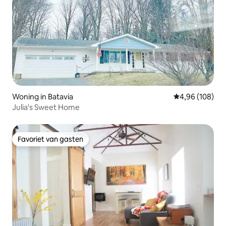
Woning in Batavia
Gemiddelde beo
4,96 (108)
Julia's Sweet Home
Favoriet van gasten
Favoriet van gasten