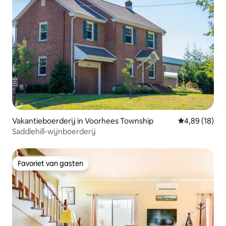
Vakantieboerderij in Voorhees Township
Gemiddelde be
4,89 (18)
Saddlehill-wijnboerderij
Favoriet van gasten
Favoriet van gasten