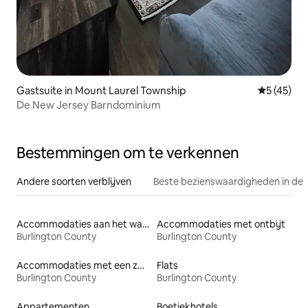
Gastsuite in Mount Laurel Township
Gemiddelde
5 (45)
De New Jersey Barndominium
Bestemmingen om te verkennen
Andere soorten verblijven
Beste bezienswaardigheden in de 
Accommodaties aan het water
Accommodaties met ontbijt
Burlington County
Burlington County
Accommodaties met een zwembad
Flats
Burlington County
Burlington County
Appartementen
Boetiekhotels