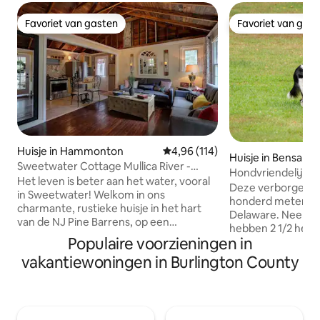
Favoriet van gasten
Favoriet van gas
Favoriet van gasten
Favoriet van gas
Huisje in Hammonton
Gemiddelde beoordeling van 4,9
4,96 (114)
Huisje in Bensale
Sweetwater Cottage Mullica River -
Hondvriendelijk hui
Pinebarrens
Het leven is beter aan het water, vooral
County
Deze verborgen oa
in Sweetwater! Welkom in ons
honderd meter van
charmante, rustieke huisje in het hart
Delaware. Neem d
van de NJ Pine Barrens, op een
hebben 2 1/2 hect
steenworp afstand van de
Populaire voorzieningen in
voor het viervoetig
schilderachtige rivier de Mullica. Hoewel
Kingsize uittrekk
vakantiewoningen in Burlington County
ons huisje niet direct aan de rivier ligt,
voor de kinderen. Ontspan met het hele
geniet je van een gedeeltelijk uitzicht op
gezin. Geniet van de patio en kook
de rivier en gemakkelijke toegang tot
S'mores in de vuurplaats. Sp
meerdere plekken aan de rivier, allemaal
golf, bocce & croqu
op loopafstand. Bovendien zijn we