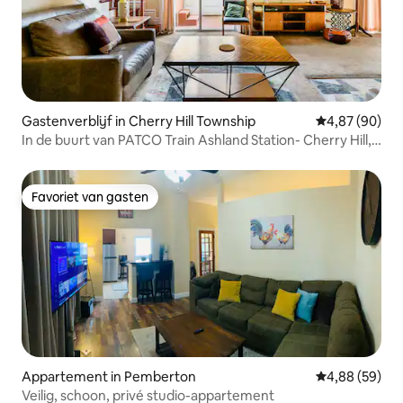
Gastenverblijf in Cherry Hill Township
Gemiddelde be
4,87 (90)
In de buurt van PATCO Train Ashland Station- Cherry Hill,
New Jersey
Favoriet van gasten
Favoriet van gasten
Appartement in Pemberton
Gemiddelde be
4,88 (59)
Veilig, schoon, privé studio-appartement