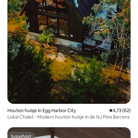
Houten huisje in Egg Harbor City
Gemiddelde be
4,73 (62)
Lokal Chalet - Modern houten huisje in de NJ Pine Barrens
Superhost