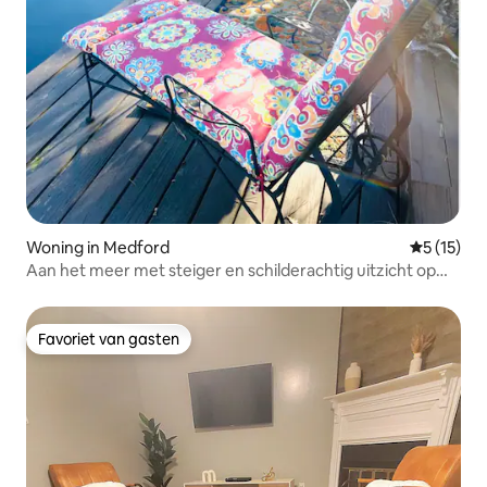
Woning in Medford
Gemiddeld
5 (15)
Aan het meer met steiger en schilderachtig uitzicht op
het water
Favoriet van gasten
Favoriet van gasten