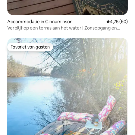
Accommodatie in Cinnaminson
Gemiddelde be
4,75 (60)
Verblijf op een terras aan het water | Zonsopgang en
rustgevende uitzichten
Favoriet van gasten
Favoriet van gasten