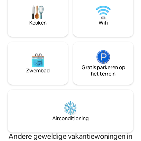
je een visvergunni
slechts een korte wandeling verwijderd
harte welkom om t
van het populaire Sweetwater Riverdeck
dok of een kajak o
en Marina, dat seizoensgebonden
nemen. Of gebruik dit als uitvalsbasis
Keuken
Wifi
geopend is en het hele jaar door speciale
voor het verkenne
evenementen organiseert.
Philadelphia.
Gratis parkeren op
Zwembad
het terrein
Airconditioning
Andere geweldige vakantiewoningen in