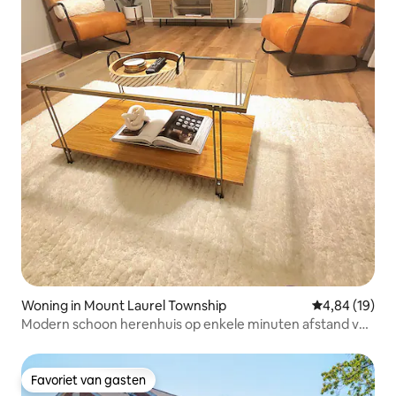
Woning in Mount Laurel Township
Gemiddelde be
4,84 (19)
Modern schoon herenhuis op enkele minuten afstand van
Philly
Favoriet van gasten
Favoriet van gasten