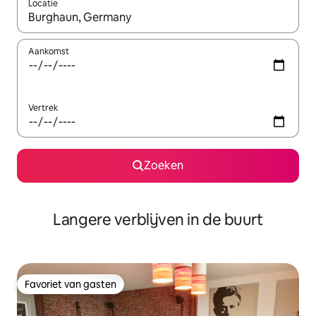
Locatie
Wanneer er resultaten beschikbaar zijn, maak je een keuze met 
Aankomst
Vertrek
Zoeken
Langere verblijven in de buurt
Favoriet van gasten
Favoriet van gasten