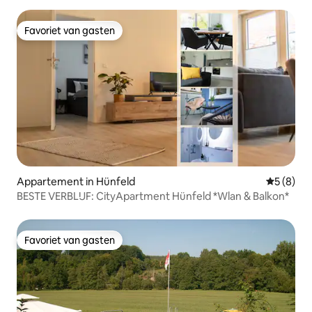
Favoriet van gasten
Favoriet van gasten
Appartement in Hünfeld
Gemiddeld
5 (8)
BESTE VERBLIJF: CityApartment Hünfeld *Wlan & Balkon*
Favoriet van gasten
Favoriet van gasten