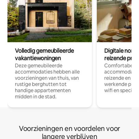
Volledig gemeubileerde
Digitale nom
vakantiewoningen
reizende prof
Deze gemeubileerde
Comfortabele
accommodaties hebben alle
accommodatie
voorzieningen van thuis, van
reizende en op
rustige berghutten tot
werkende profe
handige appartementen
wifi en special
midden in de stad.
Voorzieningen en voordelen voor
langere verblijven