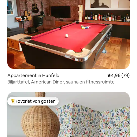
Appartement in Hünfeld
Gemiddelde be
4,96 (79)
Biljarttafel, American Diner, sauna en fitnessruimte
Favoriet van gasten
Topfavoriet van gasten