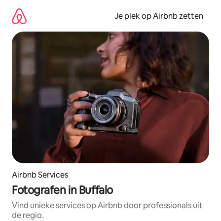
Ga
direct
Je plek op Airbnb zetten
naar
inhoud
Airbnb Services
Fotografen in Buffalo
Vind unieke services op Airbnb door professionals uit
de regio.