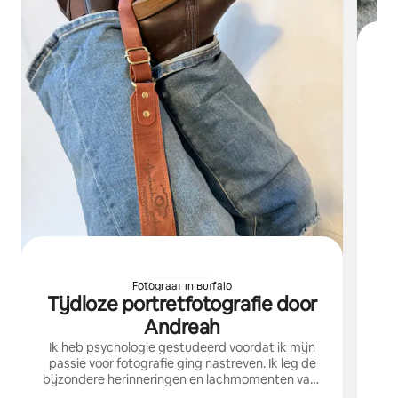
ge
Fotograaf in Buffalo
Tijdloze portretfotografie door
Andreah
Ik heb psychologie gestudeerd voordat ik mijn
passie voor fotografie ging nastreven. Ik leg de
bijzondere herinneringen en lachmomenten vast
voor gezinsgroepen van 2 tot 10 personen.