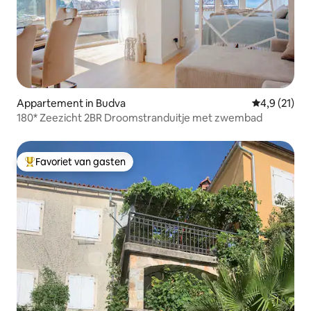
Appartement in Budva
Gemiddelde 
4,9 (21)
180* Zeezicht 2BR Droomstranduitje met zwembad
Favoriet van gasten
Topfavoriet van gasten