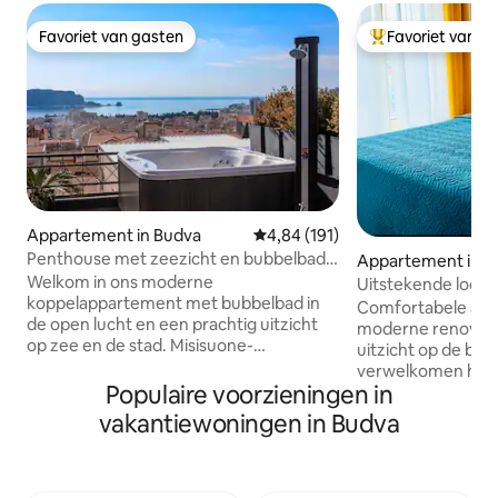
Favoriet van gasten
Favoriet van g
Favoriet van gasten
Topfavoriet van 
Appartement in Budva
Gemiddelde beoordeling van 4,8
4,84 (191)
Penthouse met zeezicht en bubbelbad
Appartement in B
in de open lucht
Welkom in ons moderne
Uitstekende locati
koppelappartement met bubbelbad in
minuten van de z
Comfortabele ap
de open lucht en een prachtig uitzicht
parkeergelegenhe
moderne renovati
op zee en de stad. Misisuone-
uitzicht op de ber
appartementen zijn gelegen in een
verwelkomen hun 
mediterrane villa in een rustige buurt, op
Populaire voorzieningen in
gemak zijn er 6 b
slechts een kilometer afstand van het
160 en een grote s
vakantiewoningen in Budva
dichtstbijzijnde Sloveense strand en op
badkamers met dou
300 meter afstand van verschillende
en een wasmachin
goede restaurants,supermarkten en
voorzien van alle
winkels. Wij bieden schone en
een koffiezetappa