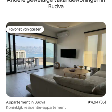
Budva
Favoriet van gasten
Favoriet van gasten
Appartement in Budva
Gemiddelde be
4,94 (36)
Koninklijk residentie-appartement