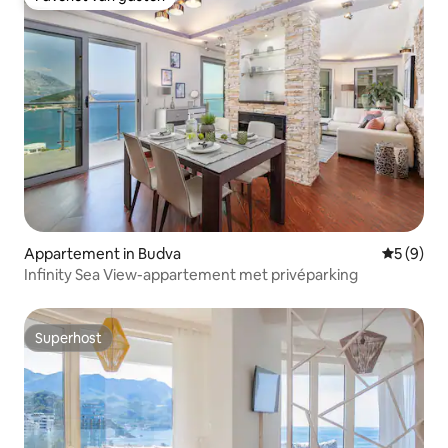
Favoriet van gasten
Appartement in Budva
Gemiddeld
5 (9)
Infinity Sea View-appartement met privéparking
Superhost
Superhost