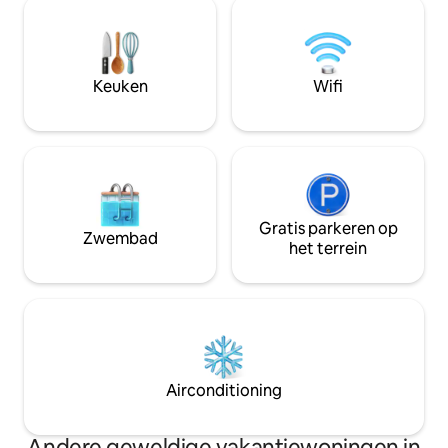
comfortabele appartementen met
koffiebonen, een
gratis parkeergelegenheid op eigen
en een waterkoker.
terrein en wifi. Gastvrijheid van ons
airconditioning en 
personeel zal je laten genieten van je
kamer. 2 terrassen
Keuken
Wifi
verblijf in onze mooi ingerichte en goed
bergen en de stad.
uitgeruste appartementen.
slaapkamer en wo
waar je graag ter
Gratis parkeren op
Zwembad
het terrein
Airconditioning
Andere geweldige vakantiewoningen in