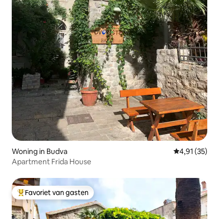
Woning in Budva
Gemiddelde be
4,91 (35)
Apartment Frida House
Favoriet van gasten
Topfavoriet van gasten