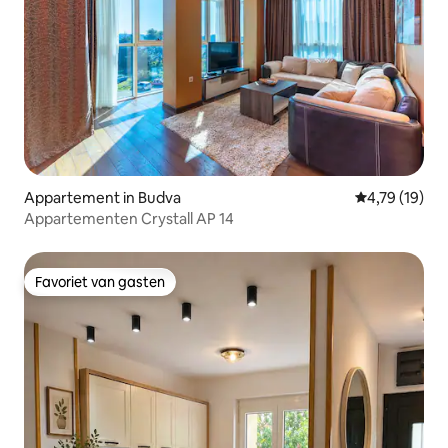
Appartement in Budva
Gemiddelde be
4,79 (19)
Appartementen Crystall AP 14
Favoriet van gasten
Favoriet van gasten