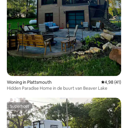
Woning in Plattsmouth
Gemiddelde be
4,98 (41)
Hidden Paradise Home in de buurt van Beaver Lake
Superhost
Superhost