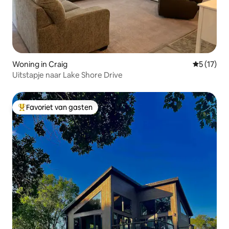
Woning in Craig
Gemiddeld
5 (17)
Uitstapje naar Lake Shore Drive
Favoriet van gasten
Topfavoriet van gasten