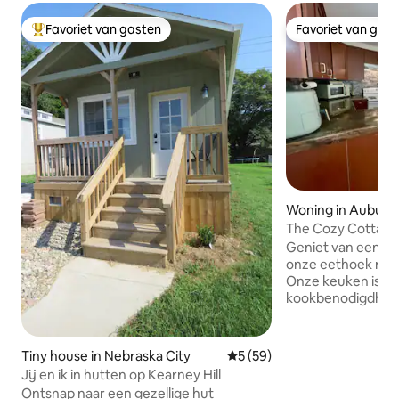
Favoriet van gasten
Favoriet van gas
Topfavoriet van gasten
Favoriet van gas
Woning in Auburn
The Cozy Cottage
Geniet van een heerlijk kopje
onze eethoek met 
Onze keuken is go
kookbenodigdhede
dineren. Het lager
een verhoogde vu
door Adirondack-s
Tiny house in Nebraska City
Gemiddelde beoordeling van
5 (59)
uitgebreide tuinru
Jij en ik in hutten op Kearney Hill
ontspannen en gen
Ontsnap naar een gezellige hut