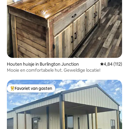
Houten huisje in Burlington Junction
Gemiddelde beo
4,84 (112)
Mooie en comfortabele hut. Geweldige locatie!
Favoriet van gasten
Topfavoriet van gasten