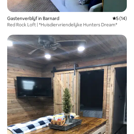
Gastenverblijf in Barnard
Gemiddelde
5 (14)
Red Rock Loft | *Huisdiervriendelijke Hunters Dream*