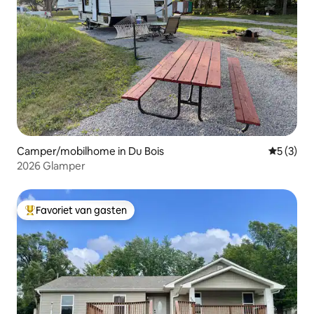
Camper/mobilhome in Du Bois
Gemiddeld
5 (3)
2026 Glamper
Favoriet van gasten
Topfavoriet van gasten