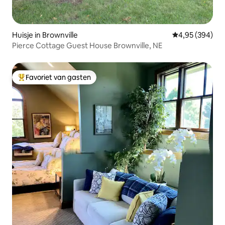
Huisje in Brownville
Gemiddelde beo
4,95 (394)
Pierce Cottage Guest House Brownville, NE
Favoriet van gasten
Topfavoriet van gasten