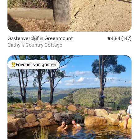
Gastenverblijf in Greenmount
Gemiddelde beo
4,84 (147)
Cathy 's Country Cottage
Favoriet van gasten
Topfavoriet van gasten