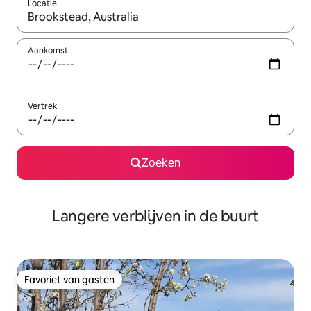
Locatie
Wanneer er resultaten beschikbaar zijn, maak je een keuze met 
Aankomst
Vertrek
Zoeken
Langere verblijven in de buurt
Favoriet van gasten
Favoriet van gasten