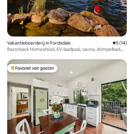
Vakantieboerderij in Fordsdale
Gemiddelde
5 (14)
Razorback Homestead, EV-laadpaal, sauna, dompelbad,
rust
Favoriet van gasten
Topfavoriet van gasten