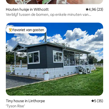
Houten huisje in Withcott
Gemiddelde be
4,96 (23)
Verblijf tussen de bomen, op enkele minuten van
Toowoomba.
Favoriet van gasten
Topfavoriet van gasten
Tiny house in Linthorpe
Gemiddelde
5 (35)
‘Tyson Rise’