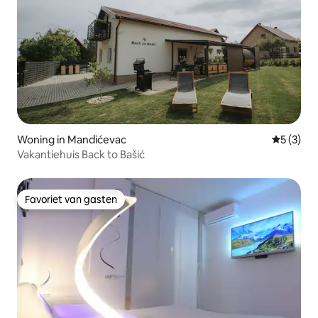
Woning in Mandićevac
Gemiddeld
5 (3)
Vakantiehuis Back to Bašić
Favoriet van gasten
Favoriet van gasten