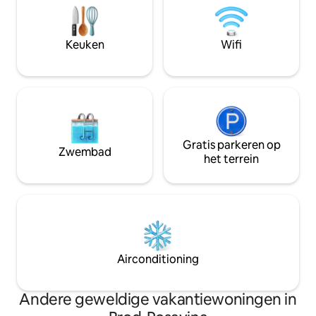
handdoeken, strijkijzer, haardroger,
een minuut lopen 
kluis, inbraakdeur, intercom, lift... Zelf
plein van de stad. Het barokke fort is op
inchecken. Er is
5 minuten lopen v
Keuken
Wifi
privéparkeergelegenheid op de
Stadszwembaden e
binnenplaats van het gebouw.
afstand.
Gratis parkeren op
Zwembad
het terrein
Airconditioning
Andere geweldige vakantiewoningen in