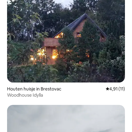
Houten huisje in Brestovac
Gemiddelde b
4,91 (11)
Woodhouse Idylla