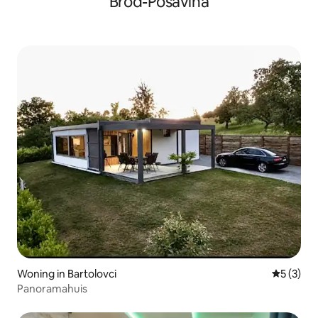
Brod-Posavina
Woning in Bartolovci
Gemiddeld
5 (3)
Panoramahuis