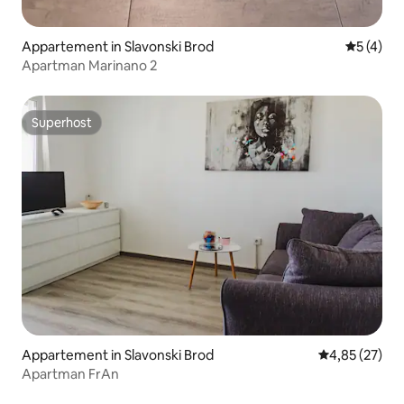
Appartement in Slavonski Brod
Gemiddeld
5 (4)
Apartman Marinano 2
Superhost
Superhost
Appartement in Slavonski Brod
Gemiddelde be
4,85 (27)
Apartman FrAn