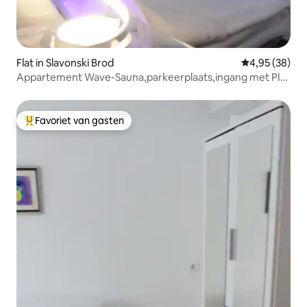
Flat in Slavonski Brod
Gemiddelde be
4,95 (38)
Appartement Wave-Sauna,parkeerplaats,ingang met PIN
0-24U
Favoriet van gasten
Topfavoriet van gasten