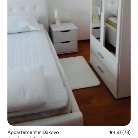
Appartement in Đakovo
Gemiddelde be
4,91 (78)