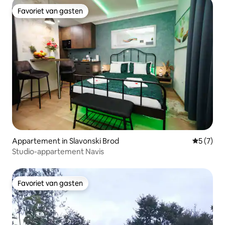
Favoriet van gasten
Favoriet van gasten
Appartement in Slavonski Brod
Gemiddeld
5 (7)
Studio-appartement Navis
Favoriet van gasten
Favoriet van gasten