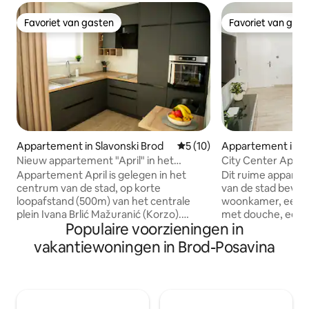
Favoriet van gasten
Favoriet van gas
Favoriet van gasten
Favoriet van gas
Appartement in Slavonski Brod
Gemiddelde beoordeling van
5 (10)
Appartement in Sl
d
Nieuw appartement "April" in het
City Center Apar
centrum, gratis parkeren
Appartement April is gelegen in het
Dit ruime apparte
centrum van de stad, op korte
van de stad bevat
loopafstand (500m) van het centrale
woonkamer, een 
plein Ivana Brlić Mažuranić (Korzo).
met douche, een ap
Populaire voorzieningen in
Nieuw appartement op de 3e verdieping
wasruimte en een 
van een nieuw gebouw in 2024 met een
uitgerust naar een
vakantiewoningen in Brod-Posavina
modern interieur, en uitgerust met alles
verblijf aangenaa
wat je nodig hebt voor een comfortabel
maken. Het appart
verblijf tot 4 personen: 2 x tv, wifi,
begroeten met ee
vaatwasser, koelkast, oven, afzuigkap,
koffie en basisbo
servies en airconditioning, beddengoed,
verblijf. Het appartement is gelegen op