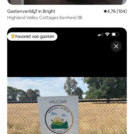
Gastenverblijf in Bright
Gemiddelde beo
4,76 (104)
Highland Valley Cottages Eenheid 3B
Favoriet van gasten
Topfavoriet van gasten