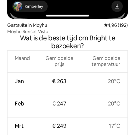
Gastsuite in Moyhu
Gemiddelde beo
4,96 (192)
Moyhu Sunset Vista
Wat is de beste tijd om Bright te
bezoeken?
Maand
Gemiddelde
Gemiddelde
prijs
temperatuur
Jan
€ 263
20°C
Feb
€ 247
20°C
Mrt
€ 249
17°C