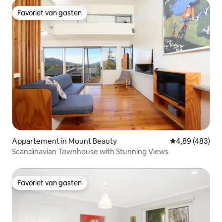
Favoriet van gasten
Favoriet van gasten
Appartement in Mount Beauty
Gemiddelde beo
4,89 (483)
Scandinavian Townhouse with Stunning Views
Favoriet van gasten
Favoriet van gasten