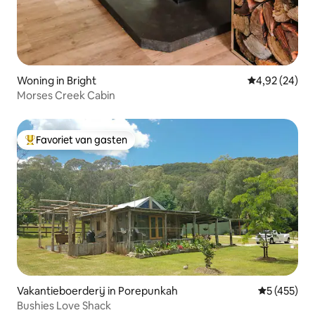
Woning in Bright
Gemiddelde be
4,92 (24)
Morses Creek Cabin
Favoriet van gasten
Topfavoriet van gasten
Vakantieboerderij in Porepunkah
Gemiddelde 
5 (455)
Bushies Love Shack