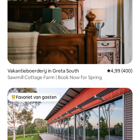
Vakantieboerderij in Greta South
Gemiddelde beo
4,99 (400)
Sawmill Cottage Farm | Book Now for Spring
Favoriet van gasten
Topfavoriet van gasten