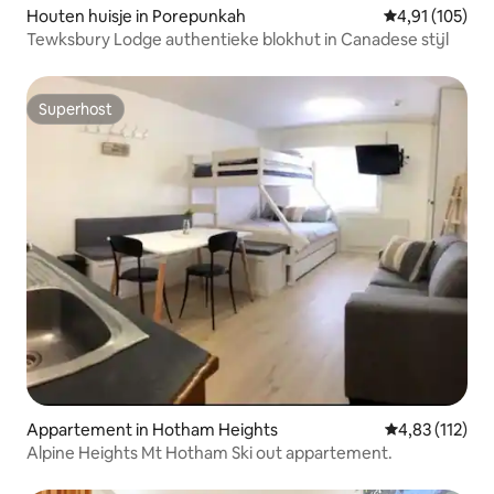
Houten huisje in Porepunkah
Gemiddelde beo
4,91 (105)
Tewksbury Lodge authentieke blokhut in Canadese stijl
Superhost
Superhost
Appartement in Hotham Heights
Gemiddelde be
4,83 (112)
Alpine Heights Mt Hotham Ski out appartement.