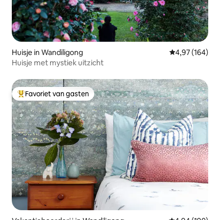
Huisje in Wandiligong
Gemiddelde beo
4,97 (164)
Huisje met mystiek uitzicht
Favoriet van gasten
Topfavoriet van gasten