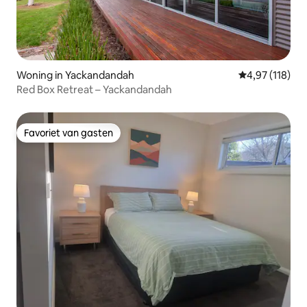
Woning in Yackandandah
Gemiddelde beo
4,97 (118)
Red Box Retreat – Yackandandah
Favoriet van gasten
Favoriet van gasten