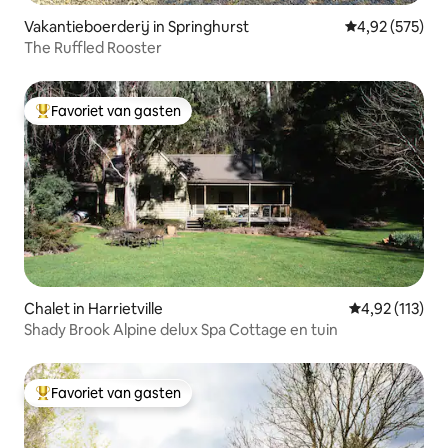
Vakantieboerderij in Springhurst
Gemiddelde beo
4,92 (575)
The Ruffled Rooster
Favoriet van gasten
Topfavoriet van gasten
Chalet in Harrietville
Gemiddelde be
4,92 (113)
Shady Brook Alpine delux Spa Cottage en tuin
Favoriet van gasten
Topfavoriet van gasten