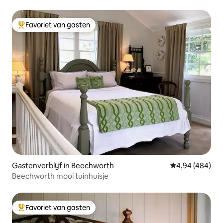
Favoriet van gasten
Topfavoriet van gasten
Gastenverblijf in Beechworth
Gemiddelde beo
4,94 (484)
Beechworth mooi tuinhuisje
Favoriet van gasten
Topfavoriet van gasten