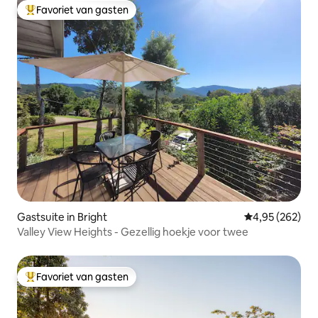
Favoriet van gasten
Topfavoriet van gasten
Gastsuite in Bright
Gemiddelde beo
4,95 (262)
Valley View Heights - Gezellig hoekje voor twee
Favoriet van gasten
Topfavoriet van gasten