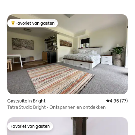
Favoriet van gasten
Topfavoriet van gasten
Gastsuite in Bright
Gemiddelde be
4,96 (77)
Tatra Studio Bright - Ontspannen en ontdekken
Favoriet van gasten
Favoriet van gasten