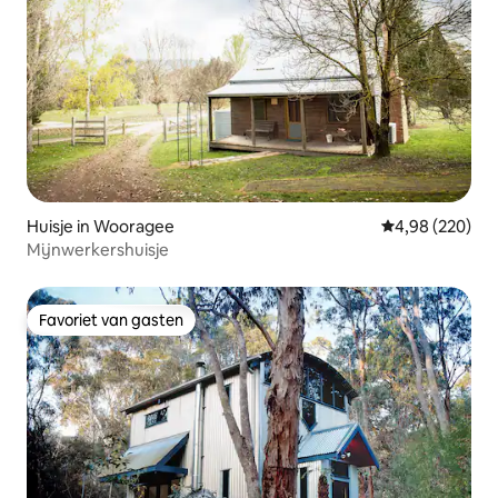
Huisje in Wooragee
Gemiddelde beo
4,98 (220)
Mijnwerkershuisje
Favoriet van gasten
Favoriet van gasten