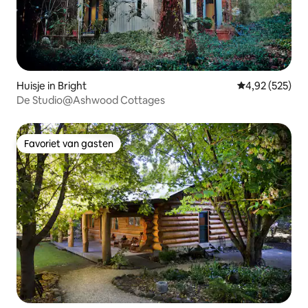
Huisje in Bright
Gemiddelde beo
4,92 (525)
De Studio@Ashwood Cottages
Favoriet van gasten
Favoriet van gasten