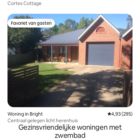
Cortes Cottage
Favoriet van gasten
Favoriet van gasten
Woning in Bright
Gemiddelde beo
4,93 (295)
Centraal gelegen licht herenhuis
Gezinsvriendelijke woningen met
zwembad