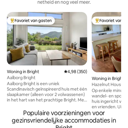
netheid en nog veel meer.
Favoriet van gasten
Favoriet van g
Topfavoriet van gasten
Topfavoriet van 
Woning in Bright
Gemiddelde beoordeling van 4,9
4,98 (350)
Aalborg Bright
Woning in Bright
Aalborg Bright is een uniek
Hazelnut House - 
Scandinavisch geïnspireerd huis met één
schoon
Op enkele minuten
slaapkamer (alleen voor 2 volwassenen)
wandel- en spoorw
in het hart van het prachtige Bright. Met
huis ingericht voor
een spectaculair uitzicht vanuit elke
en vrienden. Uitgebreide, speciaal
kamer, kwaliteitsmeubilair en een
Populaire voorzieningen voor
gebouwde, afslui
duurzaam eigentijds design, stelt het de
met veilige oplaa
gezinsvriendelijke accommodaties in
maatstaf voor koppels die op zoek zijn
en basis fietsgere
Bright
naar duurzame exclusieve