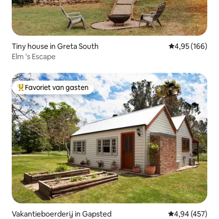
Tiny house in Greta South
Gemiddelde beo
4,95 (166)
Elm 's Escape
Favoriet van gasten
Topfavoriet van gasten
Vakantieboerderij in Gapsted
Gemiddelde beo
4,94 (457)