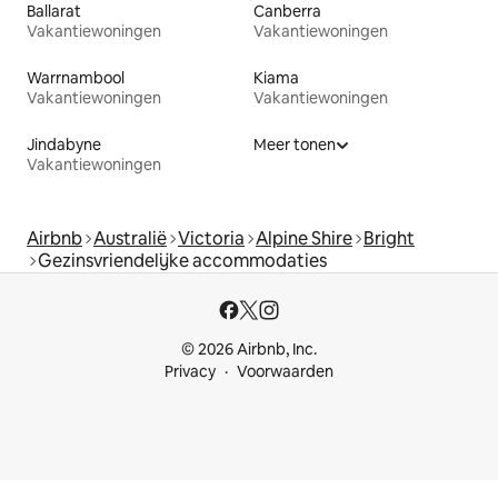
Ballarat
Canberra
Vakantiewoningen
Vakantiewoningen
Warrnambool
Kiama
Vakantiewoningen
Vakantiewoningen
Jindabyne
Meer tonen
Vakantiewoningen
Airbnb
Australië
Victoria
Alpine Shire
Bright
Gezinsvriendelijke accommodaties
© 2026 Airbnb, Inc.
Privacy
Voorwaarden