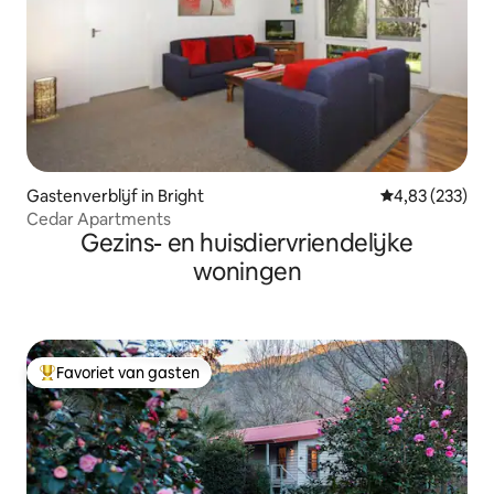
Gastenverblijf in Bright
Gemiddelde beo
4,83 (233)
Cedar Apartments
Gezins- en huisdiervriendelijke
woningen
Favoriet van gasten
Topfavoriet van gasten