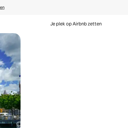
ven
Je plek op Airbnb zetten
en of swipen.