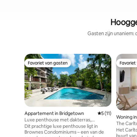
Hoogge
Gasten zijn unaniem:
Favoriet van gasten
Favoriet
Favoriet van gasten
Favoriet
Appartement in Bridgetown
Gemiddelde beoorde
5 (11)
Woning in
Luxe penthouse met dakterras,
The Carlt
gemeenschappelijk zwembad en
Dit prachtige luxe penthouse ligt in
rijtjeshu
Het Carlto
fitnessruimte
Brownes Condominiums – een van de
buurt van