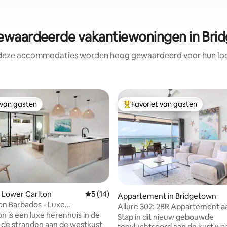
waardeerde vakantiewoningen in Bri
 deze accommodaties worden hoog gewaardeerd voor hun loca
 van gasten
Favoriet van gasten
 van gasten
Topfavoriet van gasten
ling van 5 op 5, 11 recensies
 Lower Carlton
Gemiddelde beoordeling van 5 op 5, 14 r
5 (14)
Appartement in Bridgetown
on Barbados - Luxe
Allure 302: 2BR Appartement a
isverhuur
n is een luxe herenhuis in de
strand
Stap in dit nieuw gebouwde
 de stranden aan de westkust
toevluchtsoord aan de kust wa