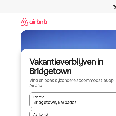
Ga
direct
naar
inhoud
Vakantieverblijven in
Bridgetown
Vind en boek bijzondere accommodaties op
Airbnb
Locatie
Wanneer er resultaten beschikbaar zijn, maak je 
Aankomst