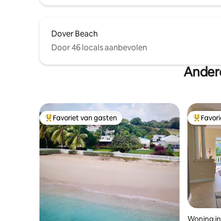
Dover Beach
Door 46 locals aanbevolen
Ander
Favoriet van gasten
Favor
Topfavoriet van gasten
Topfavor
Woning i