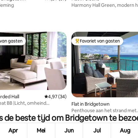
deming
Harmony Hall Green, modern h
g van 4,98 op 5, 63 recensies
 van gasten
Favoriet van gasten
 van gasten
Topfavoriet van gasten
arded Hall
Gemiddelde beoordeling van 4,97 op 5, 34 r
4,97 (34)
g van 4,93 op 5, 60 recensies
eat BB |Licht, omheind
Flat in Bridgetown
ent met zwembad + airco
Penthouse aan het strand met
s de beste tijd om Bridgetown te bez
dompelbad + uitzicht op de oc
Apr
Mei
Jun
Jul
Aug