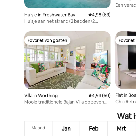
Een vera
Huisje in Freshwater Bay
Gemiddelde beoordelin
4,98 (63)
Huisje aan het strand (2 bedden/2
badkamers)
Favoriet van gasten
Favoriet
Favoriet van gasten
Favoriet
Flat in Bo
Villa in Worthing
Gemiddelde beoordelin
4,93 (60)
Chic Retr
Mooie traditionele Bajan Villa op zeven
appartem
minuten lopen van het strand
Wat i
Maand
Jan
Feb
Mrt