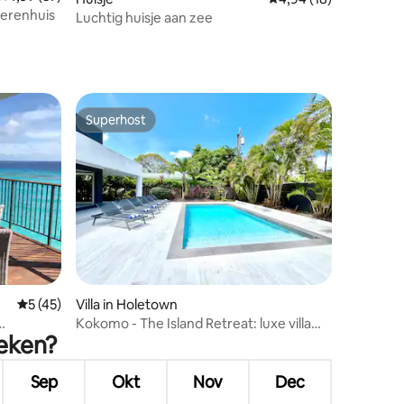
erenhuis
Luchtig huisje aan zee
Superhost
Superhost
ecensies
Gemiddelde beoordeling van 5 op 5, 45 recensies
5 (45)
Villa in Holetown
Kokomo - The Island Retreat: luxe villa
oeken?
eaan
met 4 slaapkamers en zwembad
Sep
Okt
Nov
Dec