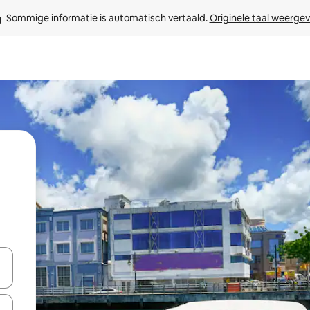
Sommige informatie is automatisch vertaald. 
Originele taal weerge
een keuze met je de pijltjestoetsen omhoog en omlaag, óf door te tikk