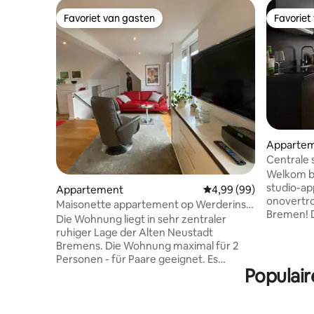
Favoriet van gasten
Favoriet
Favoriet van gasten
Favoriet
Apparte
Centrale 
HBF/Mess
Welkom b
studio-a
Appartement
Gemiddelde beoordelin
4,99 (99)
onovertrof
Maisonette appartement op Werderinsel
Bremen! Deze accommodatie ligt op
- centrum Bremen
Die Wohnung liegt in sehr zentraler
slechts v
ruhiger Lage der Alten Neustadt
centraal 
Bremens. Die Wohnung maximal für 2
Arena (ex
Personen - für Paare geeignet. Es
volledig u
Populair
handelt sich um ein offenes, modernes
gratis pa
Wohnkonzept auf 2 Etagen. Der
gasten die
Eingangsbereich beinhaltet einen kleinen
apparteme
Flur, im Anschluss 1 Zimmer. Die 2. Etage