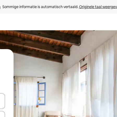
Sommige informatie is automatisch vertaald. 
Originele taal weerge
een keuze met je de pijltjestoetsen omhoog en omlaag, óf door te tikk