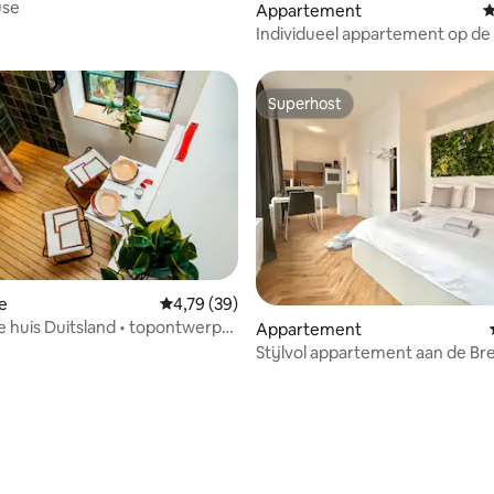
use
eling van 5 op 5, 7 recensies
Appartement
G
Individueel appartement op de 
de wijk
Superhost
Superhost
e
Gemiddelde beoordeling van 4,79 op 5, 39 r
4,79 (39)
e huis Duitsland • topontwerp
Appartement
Stijlvol appartement aan de B
Schlachte