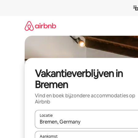
Ga
direct
naar
inhoud
Vakantieverblijven in
Bremen
Vind en boek bijzondere accommodaties op
Airbnb
Locatie
Wanneer er resultaten beschikbaar zijn, maak je 
Aankomst