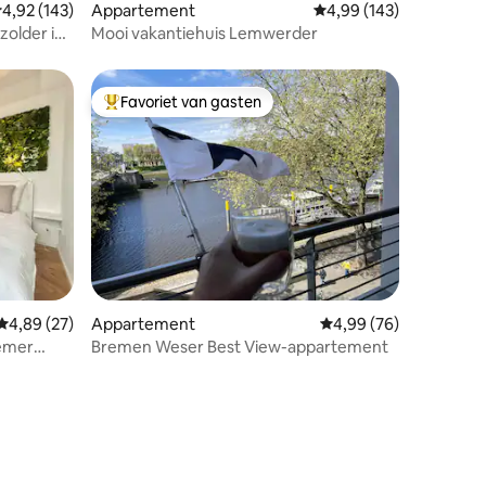
emiddelde beoordeling van 4,92 op 5, 143 recensies
4,92 (143)
Appartement
Gemiddelde beoordeling
4,99 (143)
zolder in
Mooi vakantiehuis Lemwerder
Favoriet van gasten
Topfavoriet van gasten
ecensies
Gemiddelde beoordeling van 4,89 op 5, 27 recensies
4,89 (27)
Appartement
Gemiddelde beoordelin
4,99 (76)
remer
Bremen Weser Best View-appartement