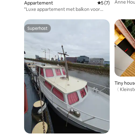
Anne Ho
Appartement
Gemiddelde beoord
5 (7)
"Luxe appartement met balkon voor
maximaal 5 personen
Superhost
Superhost
Tiny hous
〈 Kleinst
en locatie