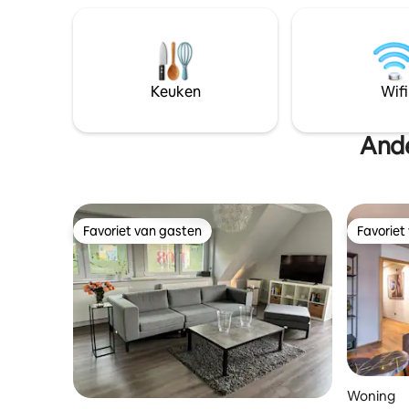
woonstraa
wird über einen Treppenaufgang
zakenreizi
erreicht, es befindet sich dort ein Wohn.-
de stad w
Schlafbereich mit einem Doppelbett (140
x200 cm), Ess. und Küchenbereich. Es ist
voll ausgestattet - WLAN, Handtücher,
Keuken
Wifi
Bettwäsche
Ande
Favoriet van gasten
Favoriet
Favoriet van gasten
Favoriet
Woning