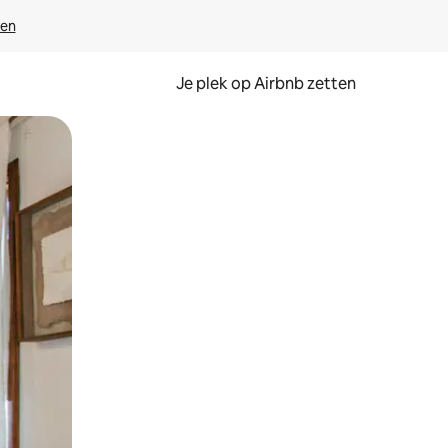
ven
Je plek op Airbnb zetten
en of swipen.