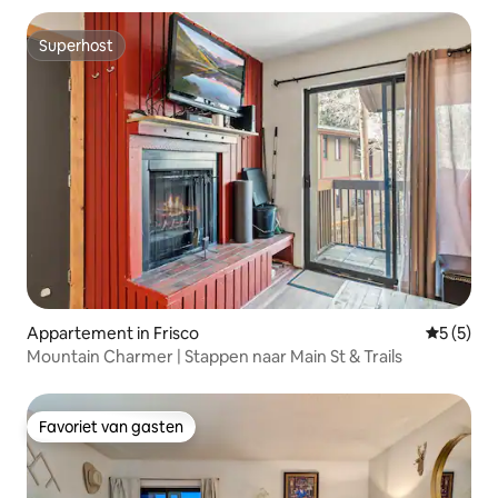
Superhost
Superhost
Appartement in Frisco
Gemiddeld
5 (5)
Mountain Charmer | Stappen naar Main St & Trails
Favoriet van gasten
Favoriet van gasten