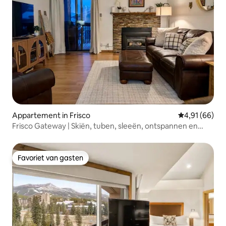
Appartement in Frisco
Gemiddelde be
4,91 (66)
Frisco Gateway | Skiën, tuben, sleeën, ontspannen en
spelen
Favoriet van gasten
Favoriet van gasten