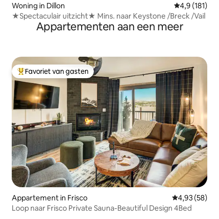
Woning in Dillon
Gemiddelde b
4,9 (181)
★Spectaculair uitzicht★ Mins. naar Keystone /Breck /Vail
Appartementen aan een meer
Favoriet van gasten
Topfavoriet van gasten
Appartement in Frisco
Gemiddelde be
4,93 (58)
Loop naar Frisco Private Sauna-Beautiful Design 4Bed