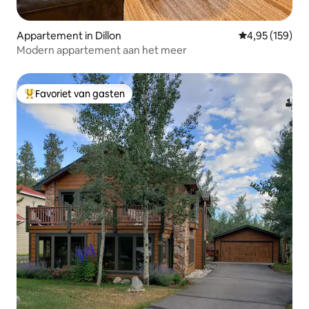
Appartement in Dillon
Gemiddelde beo
4,95 (159)
Modern appartement aan het meer
Favoriet van gasten
Topfavoriet van gasten