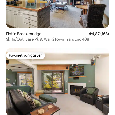
Flat in Breckenridge
Gemiddelde beo
4,87 (163)
Ski In/Out. Base Pk 9. Walk2Town Trails End 408
Favoriet van gasten
Favoriet van gasten