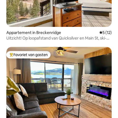
Appartement in Breckenridge
Gemiddeld
5 (12)
Uitzicht! Op loopafstand van Quicksilver en Main St, ski-
in/ski-out
Favoriet van gasten
Topfavoriet van gasten