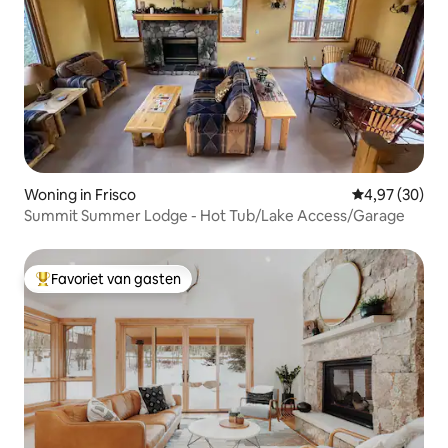
Woning in Frisco
Gemiddelde be
4,97 (30)
Summit Summer Lodge - Hot Tub/Lake Access/Garage
Favoriet van gasten
Topfavoriet van gasten