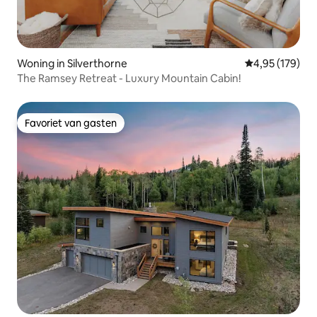
Woning in Silverthorne
Gemiddelde beo
4,95 (179)
The Ramsey Retreat - Luxury Mountain Cabin!
Favoriet van gasten
Favoriet van gasten