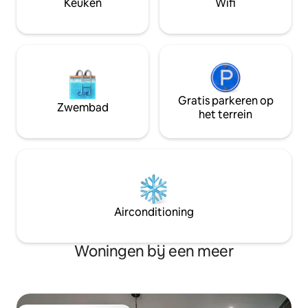
Keuken
Wifi
Ons licentienummer is BCA-78954.
Hot Spring
Gratis parkeren op
Zwembad
het terrein
Airconditioning
Woningen bij een meer