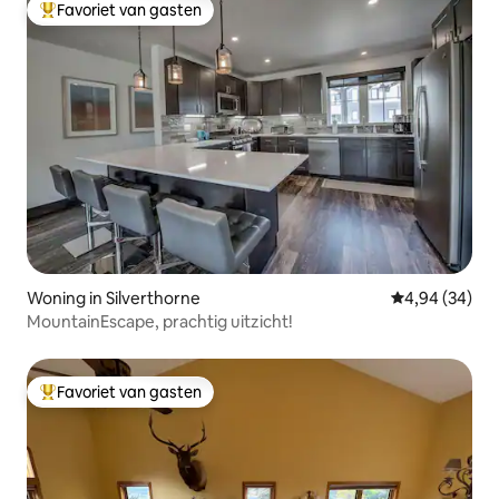
Favoriet van gasten
Topfavoriet van gasten
Woning in Silverthorne
Gemiddelde be
4,94 (34)
MountainEscape, prachtig uitzicht!
Favoriet van gasten
Topfavoriet van gasten