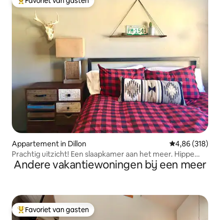
Favoriet van gasten
Topfavoriet van gasten
Appartement in Dillon
Gemiddelde beo
4,86 (318)
Prachtig uitzicht! Een slaapkamer aan het meer. Hippe
Andere vakantiewoningen bij een meer
inrichting.
Favoriet van gasten
Topfavoriet van gasten