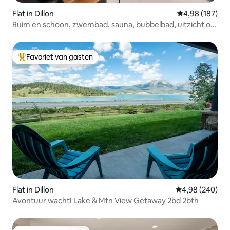
Flat in Dillon
Gemiddelde beo
4,98 (187)
Ruim en schoon, zwembad, sauna, bubbelbad, uitzicht op
het meer
Favoriet van gasten
Topfavoriet van gasten
Flat in Dillon
Gemiddelde beo
4,98 (240)
Avontuur wacht! Lake & Mtn View Getaway 2bd 2bth