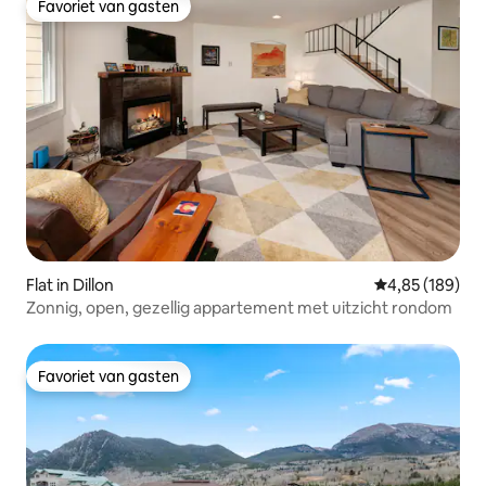
Favoriet van gasten
Favoriet van gasten
Flat in Dillon
Gemiddelde beo
4,85 (189)
Zonnig, open, gezellig appartement met uitzicht rondom
Favoriet van gasten
Favoriet van gasten