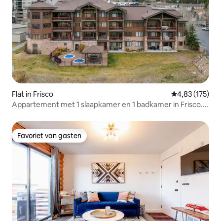
Flat in Frisco
Gemiddelde beo
4,83 (175)
Appartement met 1 slaapkamer en 1 badkamer in Frisco.
Dicht bij alles.
Favoriet van gasten
Favoriet van gasten