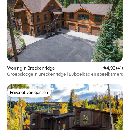
Woning in Breckenridge
Gemiddelde b
4,93 (41)
Groepslodge in Breckenridge | Bubbelbad en speelkamers
Favoriet van gasten
Favoriet van gasten