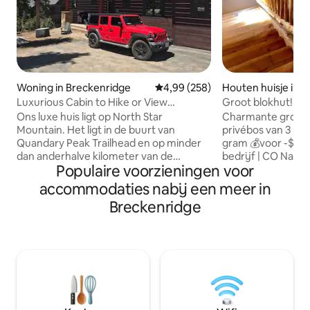
Woning in Breckenridge
Gemiddelde beoordeling van 4,9
4,99 (258)
Houten huisje in F
Luxurious Cabin to Hike or View
Groot blokhut! Sk
Quandary Peak
en 10 minuten om 
Ons luxe huis ligt op North Star
Charmante grote h
Mountain. Het ligt in de buurt van
privébos van 3 hectare! Volg on
Quandary Peak Trailhead en op minder
gram 💰voor -$ 40 korting! 
dan anderhalve kilometer van de
bedrijf | CO Native!
Populaire voorzieningen voor
Hoosier Pass, op slechts een steenworp
Airbnb Superhost 
afstand van de wandeling. Sereniteit op
✔️10 minuten naar 
accommodaties nabij een meer in
zijn best met alle comfort die je kunt
brouwerij, distill
Breckenridge
verwachten! En ja... we hebben een
supermarkt🛒, boe
prachtig uitzicht op de bergen vanuit
naar Breckenridge
elke hoek van ons huis! Het biedt een
tafelvoetbaltafel
Alpenervaring op 11.000 voet. We
Smart TV ✺ Snelle wifi 🛜 ✺ G
houden ervan om ons huis zelf te
met gezellige ban
bezitten en te beheren en begrijpen
Boomhut, grote 
hoe we het net zo gastvrij kunnen
Huisdieren zijn o
maken voor jou als voor ons eigen gezin.
🔥Open haard ✺ 4