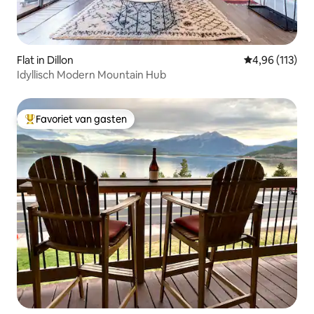
Flat in Dillon
Gemiddelde beo
4,96 (113)
Idyllisch Modern Mountain Hub
Favoriet van gasten
Topfavoriet van gasten