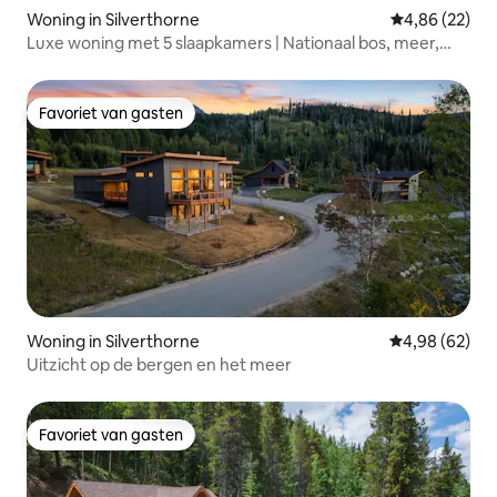
Woning in Silverthorne
Gemiddelde be
4,86 (22)
Luxe woning met 5 slaapkamers | Nationaal bos, meer,
zwembad + bubbelbad
Favoriet van gasten
Favoriet van gasten
Woning in Silverthorne
Gemiddelde be
4,98 (62)
Uitzicht op de bergen en het meer
Favoriet van gasten
Favoriet van gasten