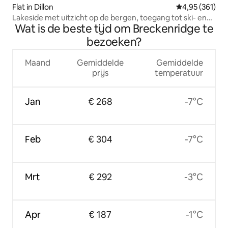
Flat in Dillon
Gemiddelde beo
4,95 (361)
Lakeside met uitzicht op de bergen, toegang tot ski- en
Wat is de beste tijd om Breckenridge te
sportfaciliteiten GEEN HUISDIEREN
bezoeken?
Maand
Gemiddelde
Gemiddelde
prijs
temperatuur
Jan
€ 268
-7°C
Feb
€ 304
-7°C
Mrt
€ 292
-3°C
Apr
€ 187
-1°C