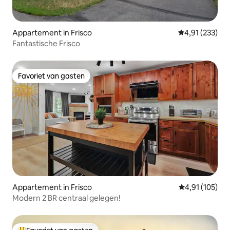
Appartement in Frisco
Gemiddelde beo
4,91 (233)
Fantastische Frisco
Favoriet van gasten
Favoriet van gasten
Appartement in Frisco
Gemiddelde beo
4,91 (105)
Modern 2 BR centraal gelegen!