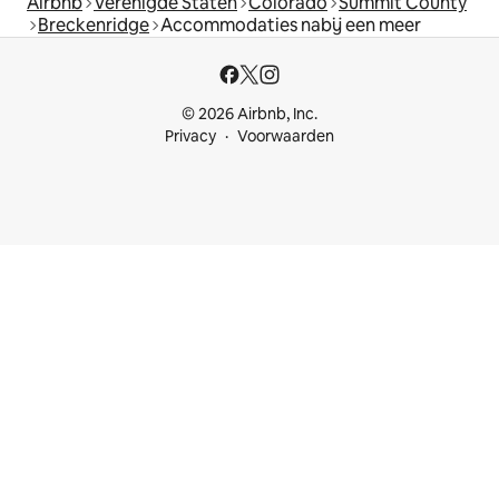
Airbnb
Verenigde Staten
Colorado
Summit County
Breckenridge
Accommodaties nabij een meer
© 2026 Airbnb, Inc.
Privacy
Voorwaarden