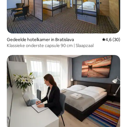
Gedeelde hotelkamer in Bratislava
Gemiddelde b
4,6 (30)
Klassieke onderste capsule 90 cm | Slaapzaal