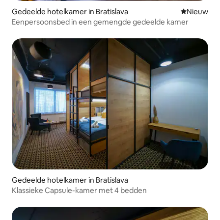
Gedeelde hotelkamer in Bratislava
Nieuwe ac
Nieuw
Eenpersoonsbed in een gemengde gedeelde kamer
Gedeelde hotelkamer in Bratislava
Klassieke Capsule-kamer met 4 bedden