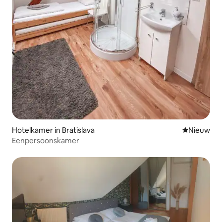
Hotelkamer in Bratislava
Nieuwe ac
Nieuw
Eenpersoonskamer