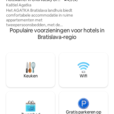
luxurious velvet a
b
Kaštiel Agatka
has outside share
Het AGATKA Bratislava landhuis biedt
comfortabele accommodatie in ruime
appartementen met
tweepersoonsbedden, met de
Populaire voorzieningen voor hotels in
mogelijkheid van meerdere extra
bedden, zodat we een gezin samen
Bratislava-regio
kunnen huisvesten als ze
geïnteresseerd zijn. Elke kamer is
ingericht in een andere stijl en is
beschikbaar. De diensten van het hotel
omvatten: Engelstalig personeel,
wasserij, strijken en reinigen van kleding
op bestelling, een schoenmachine,
parkeerplaats, lift, haardroger,
Keuken
Wifi
mogelijkheid om huisdieren te
huisvesten.
Gratis parkeren op