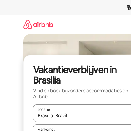
Ga
direct
naar
inhoud
Vakantieverblijven in
Brasilia
Vind en boek bijzondere accommodaties op
Airbnb
Locatie
Wanneer er resultaten beschikbaar zijn, maak je 
Aankomst