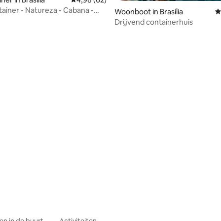
ainer - Natureza - Cabana -
Woonboot in Brasília
G
dade
Drijvend containerhuis
n in de buurt
Activiteiten