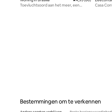
Toevluchtsoord aan het meer, een
Casa Cont
unieke ervaring
Tranquili
Bestemmingen om te verkennen
Andere soorten verblijven
Beste bezienswaardighede