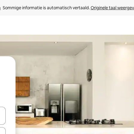
Sommige informatie is automatisch vertaald. 
Originele taal weerge
een keuze met je de pijltjestoetsen omhoog en omlaag, óf door te tikk