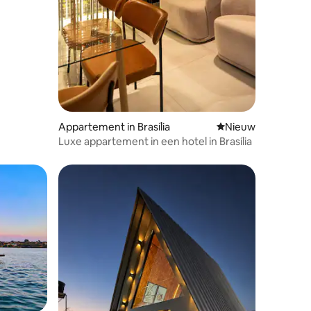
ecensies
Appartement in Brasília
Nieuwe accommoda
Nieuw
Luxe appartement in een hotel in Brasília
ecensies