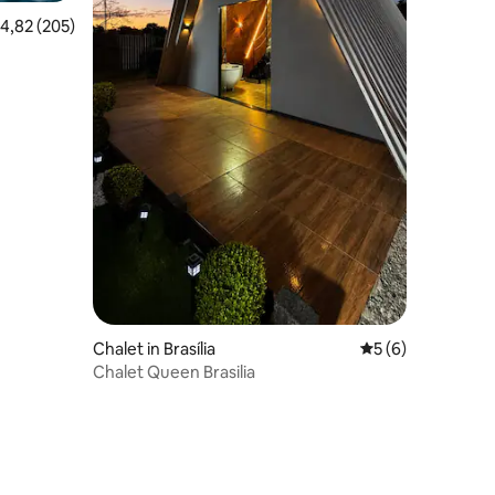
emiddelde beoordeling van 4,82 op 5, 205 recensies
4,82 (205)
Chalet in Brasília
Gemiddelde beoord
5 (6)
Chalet Queen Brasilia