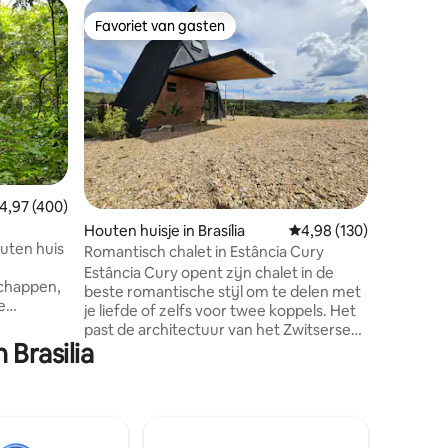
Woning in
Favoriet van gasten
Favor
Favoriet van gasten
Topfavo
10 kamer
badkame
Casa Mah
barbecu
no Jardim Bo
hóspedes 
berços + 
Jacuzzi (
Churrasq
completo
Ecológica • Wi-Fi rápido • Condomí
emiddelde beoordeling van 4,97 op 5, 400 recensies
4,97 (400)
fechado 
ecensies
Houten huisje in Brasília
Gemiddelde beoordeling
4,98 (130)
a 1,5 km do c
outen huis
centro de Brasíl
Romantisch chalet in Estância Cury
para reun
Estância Cury opent zijn chalet in de
chappen,
com muit
beste romantische stijl om te delen met
e
momentos
je liefde of zelfs voor twee koppels. Het
 veel
past de architectuur van het Zwitserse
 Brasilia
chalet aan ons klimaat, reliëf en
cht bij de
vegetatie en bestaat samen met de
n de
natuur en moderniteit van een complete
 zorgt de
plek om elke seconde te genieten. Of
en is met
het nu in onze ruime ofurô voor
aring
maximaal 8 personen is, op de