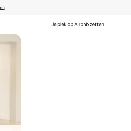
ven
Je plek op Airbnb zetten
en of swipen.