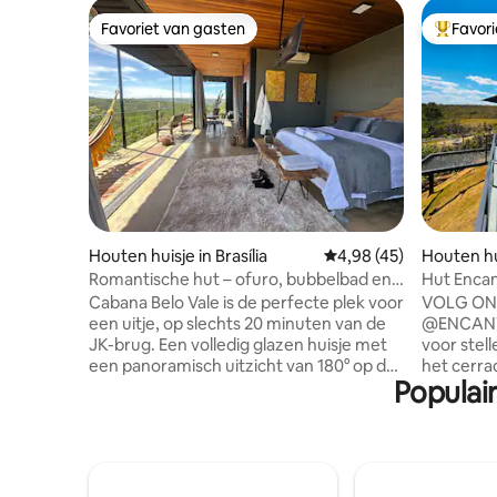
Favoriet van gasten
Favor
Favoriet van gasten
Topfavor
Houten huisje in Brasília
Gemiddelde beoordelin
4,98 (45)
Houten hui
eral
Romantische hut – ofuro, bubbelbad en
Hut Encan
privésauna
Cabana Belo Vale is de perfecte plek voor
VOLG ON
een uitje, op slechts 20 minuten van de
@ENCANTOCERRA
JK-brug. Een volledig glazen huisje met
voor stell
een panoramisch uitzicht van 180° op de
het cerra
Populair
natuur en adembenemende
rustieke 
zonsondergangen: de perfecte
panoramis
omgeving voor een romantisch uitje.
sterrenn
Hier is alles privé: hot tub, jacuzzi en een
volledig 
sauna met glazen wanden, zodat je
woonkame
zonder haast kunt ontspannen. De
eigen bal