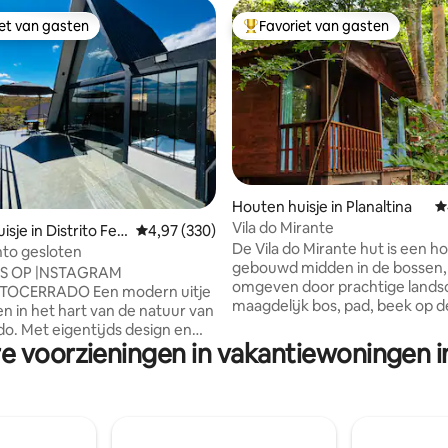
iet van gasten
Favoriet van gasten
iet van gasten
Topfavoriet van gasten
Houten huisje in Planaltina
G
Vila do Mirante
g van 4,98 op 5, 45 recensies
sje in Distrito Fed
Gemiddelde beoordeling van 4,97 op 5, 330 r
4,97 (330)
De Vila do Mirante hut is een h
to gesloten
gebouwd midden in de bossen,
S OP |NSTAGRAM
omgeven door prachtige lands
DO Een modern uitje
maagdelijk bos, pad, beek op d
en in het hart van de natuur van
achtergrond, vogelgeluiden en
do. Met eigentijds design en
natuur. Een unieke woning, gezellig en in
e voorzieningen in vakantiewoningen in
accenten biedt de hut een
perfecte harmonie met rust. Di
ch uitzicht, zonsopgang en
stad en tegelijkertijd zo ver va
achten. Compleet met een
drukte van het dagelijks leven,
uitgeruste kitchenette en
rustieke designhut die verbond
r met hydromassage. Het
het moderne, je een unieke erv
kon is voorzien van een