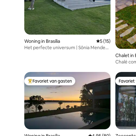
Woning in Brasília
Gemiddelde beoorde
5 (15)
Het perfecte universum | Sônia Mendes
House
Chalet in B
Chalé com
Favoriet van gasten
Favoriet
Topfavoriet van gasten
Favoriet
Woning in Brasília
Gemiddelde beoordelin
4,95 (80)
Zeecontain