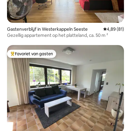
Gastenverblijf in Westerkappeln Seeste
Gemiddelde be
4,89 (81)
Gezellig appartement op het platteland, ca. 50 m ²
Favoriet van gasten
Topfavoriet van gasten