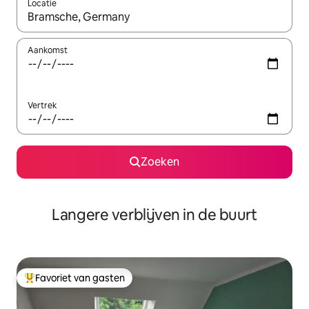
Locatie
Wanneer er resultaten beschikbaar zijn, maak je een keuze met 
Aankomst
Vertrek
Zoeken
Langere verblijven in de buurt
Favoriet van gasten
Topfavoriet van gasten