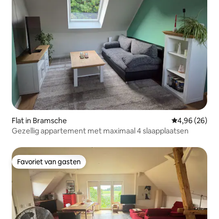
Flat in Bramsche
Gemiddelde be
4,96 (26)
Gezellig appartement met maximaal 4 slaapplaatsen
Favoriet van gasten
Favoriet van gasten