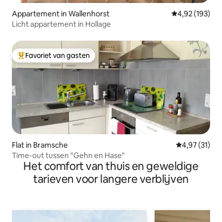
Appartement in Wallenhorst
Gemiddelde beo
4,92 (193)
Licht appartement in Hollage
Favoriet van gasten
Topfavoriet van gasten
Flat in Bramsche
Gemiddelde be
4,97 (31)
Time-out tussen "Gehn en Hase"
Het comfort van thuis en geweldige
tarieven voor langere verblijven