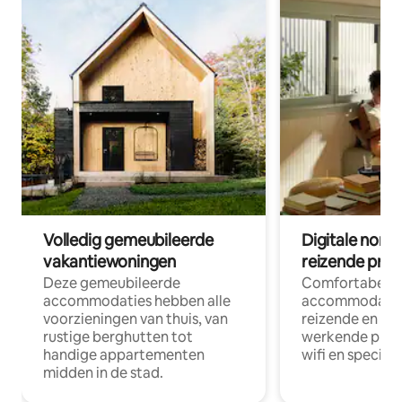
Volledig gemeubileerde
Digitale nom
vakantiewoningen
reizende prof
Deze gemeubileerde
Comfortabele
accommodaties hebben alle
accommodatie
voorzieningen van thuis, van
reizende en op
rustige berghutten tot
werkende profe
handige appartementen
wifi en special
midden in de stad.