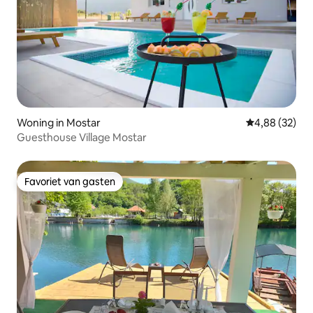
Woning in Mostar
Gemiddelde be
4,88 (32)
Guesthouse Village Mostar
Favoriet van gasten
Favoriet van gasten