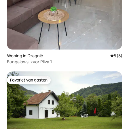
Woning in Dragnić
Gemiddeld
5 (5)
Bungalows Izvor Pliva 1.
Favoriet van gasten
Favoriet van gasten