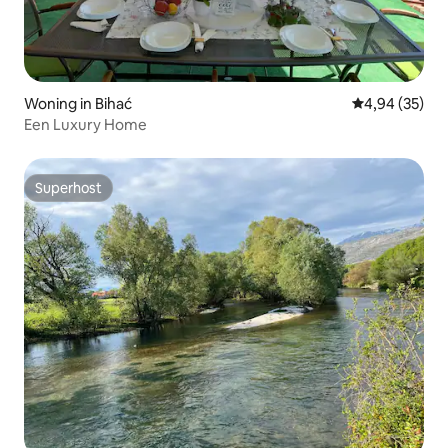
Woning in Bihać
Gemiddelde be
4,94 (35)
Een Luxury Home
Superhost
Superhost