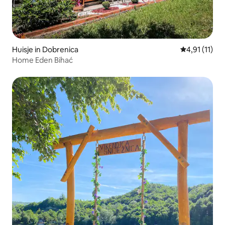
Huisje in Dobrenica
Gemiddelde b
4,91 (11)
Home Eden Bihać