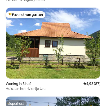
Favoriet van gasten
Topfavoriet van gasten
Woning in Bihać
Gemiddelde be
4,93 (87)
Huis aan het riviertje Una
Superhost
Superhost