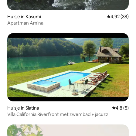
Huisje in Kasumi
Gemiddelde be
4,92 (38)
Apartman Amina
Huisje in Slatina
Gemiddelde 
4,8 (5)
Villa California Riverfront met zwembad + jacuzzi