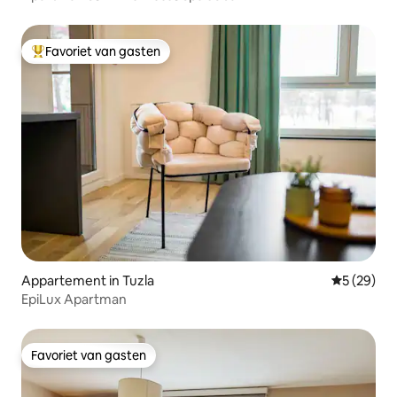
Favoriet van gasten
Topfavoriet van gasten
Appartement in Tuzla
Gemiddelde
5 (29)
EpiLux Apartman
Favoriet van gasten
Favoriet van gasten