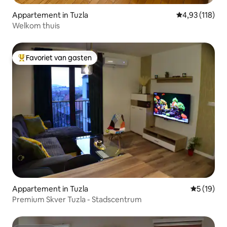
Appartement in Tuzla
Gemiddelde beo
4,93 (118)
Welkom thuis
Favoriet van gasten
Topfavoriet van gasten
Appartement in Tuzla
Gemiddelde
5 (19)
Premium Skver Tuzla - Stadscentrum