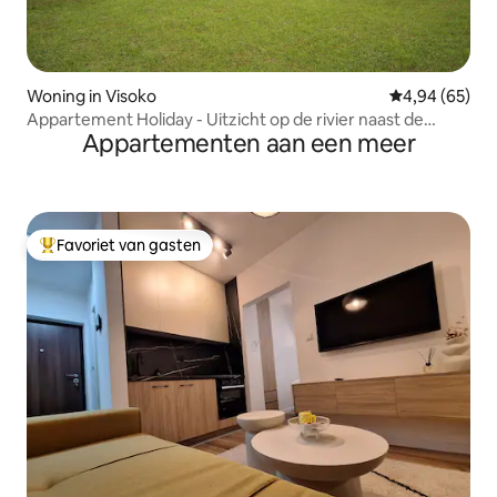
Woning in Visoko
Gemiddelde be
4,94 (65)
Appartement Holiday - Uitzicht op de rivier naast de
Appartementen aan een meer
piramide
Favoriet van gasten
Topfavoriet van gasten