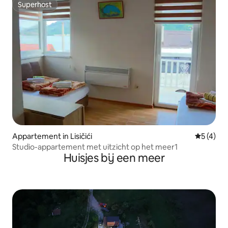
Superhost
Superhost
Appartement in Lisičići
Gemiddeld
5 (4)
Studio-appartement met uitzicht op het meer1
Huisjes bij een meer