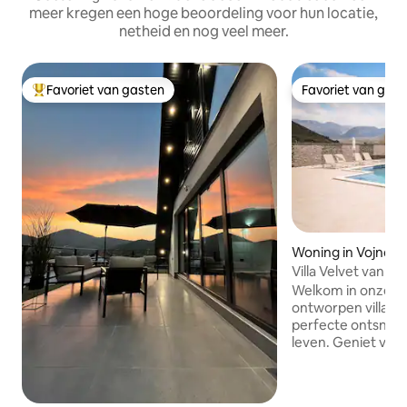
meer kregen een hoge beoordeling voor hun locatie,
netheid en nog veel meer.
Favoriet van gasten
Favoriet van gas
Topfavoriet van gasten
Favoriet van gas
Woning in Vojno
Villa Velvet van T
Welkom in onze m
ontworpen villa di
perfecte ontsnappi
leven. Geniet van
privézwembad, e
een volledig uitg
elegante slaapkam