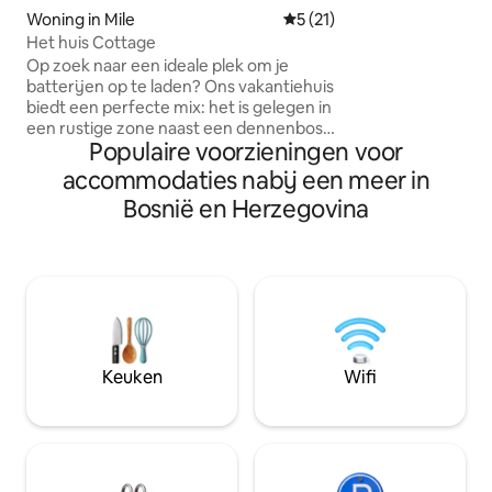
bieden. De villa is
Woning in Mile
Gemiddelde beoordeling van
5 (21)
koppels of vriende
Het huis Cottage
naar een ontspann
Op zoek naar een ideale plek om je
natuur met een vleug
batterijen op te laden? ​Ons vakantiehuis
wakker met de gel
biedt een perfecte mix: het is gelegen in
geniet van je ocht
een rustige zone naast een dennenbos,
op het meer, steek
Populaire voorzieningen voor
en tegelijkertijd is het extreem dicht bij
sterren en nog ve
de Pliva Lakes – een paradijs voor
accommodaties nabij een meer in
vissers, peddelaars en
Bosnië en Herzegovina
natuurliefhebbers. ​Voordelen:
aantrekkelijke en moderne
accommodatie, terras met uitzicht op
het meer en de omliggende bergen,
privacy, comfortabele bedden,
massagefauteuils en meer. ​Ontdek:
Mlinčići, Bridge of Love, Plivska Lakes,
Old Town Jajce, Plivsky Waterfall, alles is
Keuken
Wifi
binnen handbereik.