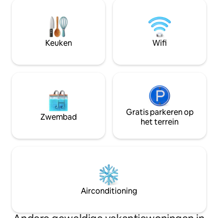
gezellige hoekjes voor je ochtendkoffie,
met Google TV. H
ontspanning en rust. ☀️ Het huis is
schoon achtergel
gelegen in de oude stad op loopafstand
jezelf vrijstellen 
van de veerboot, winkels en het
schoonmaakkosten
stadsleven. Slechts een mijl naar de
uiterlijk bij aank
Keuken
Wifi
stand! 🏖️ Er is zowel een carport als
afgesproken.
gratis parkeergelegenheid voor het huis.
🚗
Gratis parkeren op
Zwembad
het terrein
Airconditioning