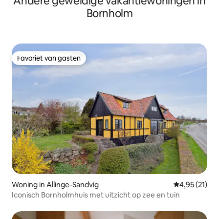
Andere geweldige vakantiewoningen in
Bornholm
Favoriet van gasten
Favoriet van gasten
Woning in Allinge-Sandvig
Gemiddelde be
4,95 (21)
Iconisch Bornholmhuis met uitzicht op zee en tuin