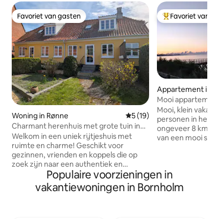
Favoriet van gasten
Favoriet van g
Favoriet van gasten
Topfavoriet van 
Appartement in 
Mooi appartement 
in het prachtige 
Mooi, klein vakan
Woning in Rønne
Gemiddelde beoordeling van
5 (19)
personen in het ge
Charmant herenhuis met grote tuin in
ongeveer 8 km va
het hart van Rønne
Welkom in een uniek rijtjeshuis met
van een mooi stra
ruimte en charme! Geschikt voor
woonkamer en keu
gezinnen, vrienden en koppels die op
slaapkamer en ee
zoek zijn naar een authentiek en
terras met tuinmeubilair
Populaire voorzieningen in
gezellig uitje op het klif-eiland! 🏠 Hier
dekbedden en kus
krijg je 2 badkamers, 3 ruime
appartement, maa
vakantiewoningen in Bornholm
slaapkamers, enz. Beddengoed en
beddengoed, hand
handdoeken zijn inbegrepen. In de
meenemen. De koelkast heeft een
grote, zonnige tuin vind je verschillende
kleine vriezer. Er 