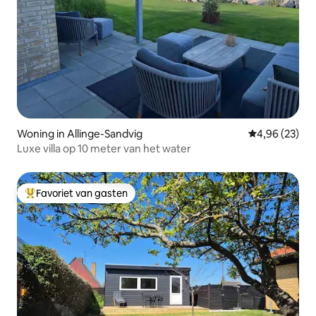
Woning in Allinge-Sandvig
Gemiddelde be
4,96 (23)
Luxe villa op 10 meter van het water
Favoriet van gasten
Topfavoriet van gasten