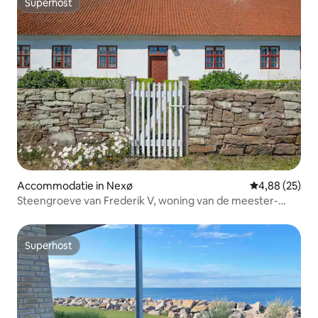
Superhost
Superhost
Accommodatie in Nexø
Gemiddelde be
4,88 (25)
Steengroeve van Frederik V, woning van de meester-
smid
Superhost
Superhost