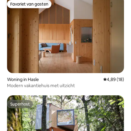
Favoriet van gasten
Favoriet van gasten
Woning in Hasle
Gemiddelde be
4,89 (18)
Modern vakantiehuis met uitzicht
Superhost
Superhost