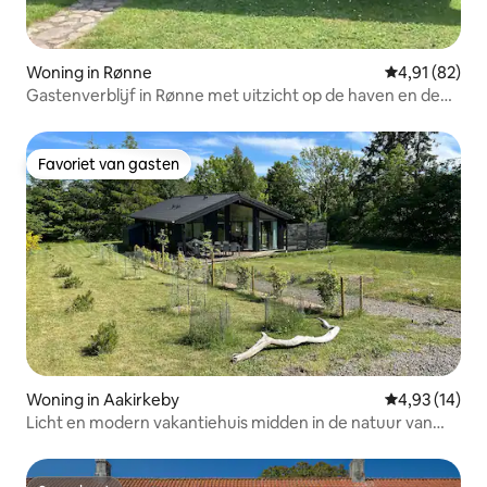
Woning in Rønne
Gemiddelde be
4,91 (82)
Gastenverblijf in Rønne met uitzicht op de haven en de
zee
Favoriet van gasten
Favoriet van gasten
Woning in Aakirkeby
Gemiddelde be
4,93 (14)
Licht en modern vakantiehuis midden in de natuur van
Bornholm