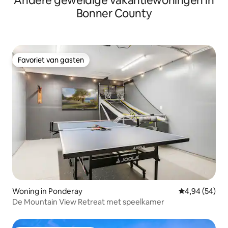
Andere geweldige vakantiewoningen in
Bonner County
Favoriet van gasten
Favoriet van gasten
Woning in Ponderay
Gemiddelde be
4,94 (54)
De Mountain View Retreat met speelkamer