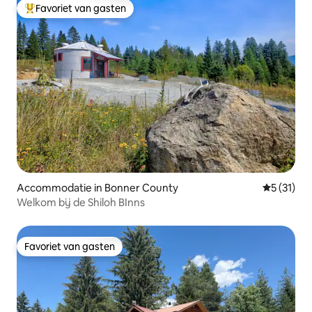
Favoriet van gasten
Topfavoriet van gasten
Accommodatie in Bonner County
Gemiddeld
5 (31)
Welkom bij de Shiloh BInns
Favoriet van gasten
Favoriet van gasten