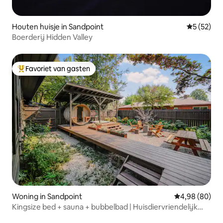
Houten huisje in Sandpoint
Gemiddelde
5 (52)
Boerderij Hidden Valley
Favoriet van gasten
Topfavoriet van gasten
Woning in Sandpoint
Gemiddelde be
4,98 (80)
Kingsize bed + sauna + bubbelbad | Huisdiervriendelijk
centrum