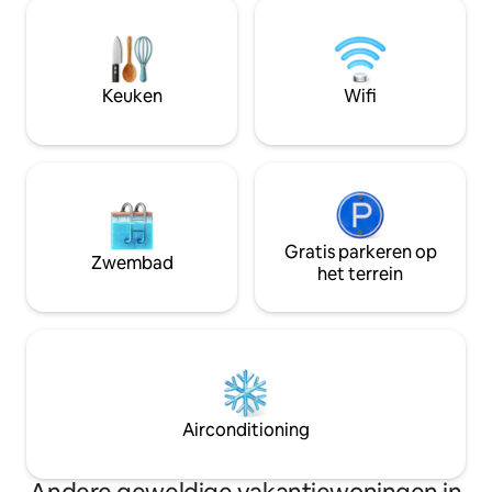
maaltijden in de granieten kitchenette
personen op het terrein. 
en geniet van een aangepaste douche
tientallen verzoek
met een verwarmde toiletbril en bidet.
organiseren, die 
Geniet van andere moderne
weigeren.
voorzieningen zoals high speed wifi en
Keuken
Wifi
airconditioning. Eind van de weg privacy.
Gratis parkeren op
Zwembad
het terrein
Airconditioning