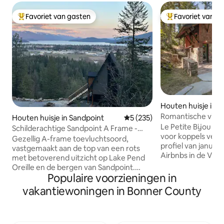
Favoriet van gasten
Favoriet van g
Topfavoriet van gasten
Topfavoriet van 
Houten huisje in 
Romantische vier 
Houten huisje in Sandpoint
Gemiddelde beoordeling van 
5 (235)
privé aan het mee
Le Petite Bijou is 
Schilderachtige Sandpoint A Frame -
voor koppels verm
Dicht bij Schweitzer
Gezellig A-frame toevluchtsoord,
profiel van januari
vastgemaakt aan de top van een rots
Airbnbs in de VS Het huisje biedt uitzicht
met betoverend uitzicht op Lake Pend
op de zonsonderg
Oreille en de bergen van Sandpoint.
Oreille/Schweitz
Populaire voorzieningen in
Slechts 4 mijl van het centrum en vijf
en ingericht met 
minuten rijden naar de Schweitzer-
vakantiewoningen in Bonner County
Aan het meer. Eig
shuttle. Deze intieme studio met een
Serene Optionele 
loft is een toevluchtsoord voor stellen.
het terrein. Als legaal en toegestaan
Ontspan in een queensize bed, bereid
Airbnb zijn we bep