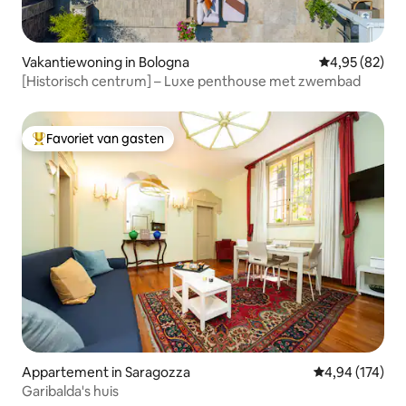
Vakantiewoning in Bologna
Gemiddelde be
4,95 (82)
[Historisch centrum] – Luxe penthouse met zwembad
Favoriet van gasten
Topfavoriet van gasten
Appartement in Saragozza
Gemiddelde beo
4,94 (174)
Garibalda's huis