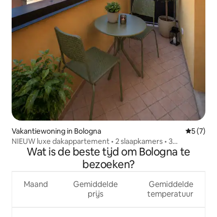
Vakantiewoning in Bologna
Gemiddeld
5 (7)
NIEUW luxe dakappartement • 2 slaapkamers • 3
Wat is de beste tijd om Bologna te
badkamers [Historisch centrum]
bezoeken?
Maand
Gemiddelde
Gemiddelde
prijs
temperatuur