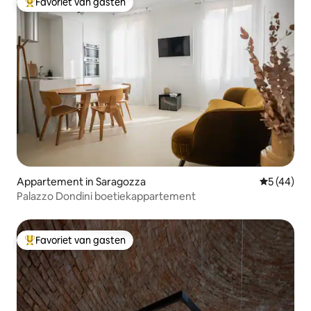
Favoriet van gasten
Topfavoriet van gasten
Appartement in Saragozza
Gemiddelde
5 (44)
Palazzo Dondini boetiekappartement
Favoriet van gasten
Topfavoriet van gasten