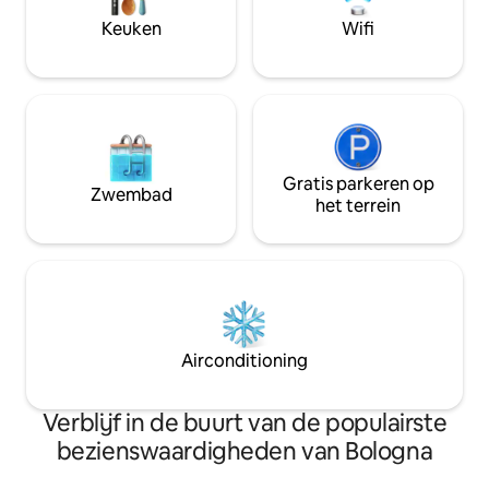
appartement kun je genieten van een
genieten. Bedankt dat je dit hebt
Keuken
Wifi
prachtig uitzicht op de daken van
gelezen!
Bologna, Torre degli Asinelli en San
Petronio inbegrepen en de Bolognese
heuvels
Gratis parkeren op
Zwembad
het terrein
Airconditioning
Verblijf in de buurt van de populairste
bezienswaardigheden van Bologna