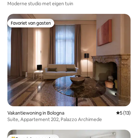
Moderne studio met eigen tuin
Favoriet van gasten
Favoriet van gasten
Vakantiewoning in Bologna
Gemiddeld
5 (13)
Suite, Appartement 202, Palazzo Archimede