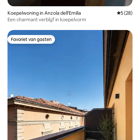
Koepelwoning in Anzola dell'Emilia
Gemiddelde
5 (28)
Een charmant verblijf in koepelvorm
Favoriet van gasten
Favoriet van gasten