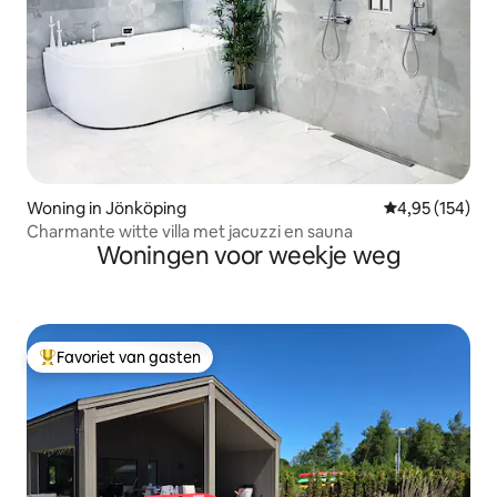
Woning in Jönköping
Gemiddelde beo
4,95 (154)
Charmante witte villa met jacuzzi en sauna
Woningen voor weekje weg
Favoriet van gasten
Topfavoriet van gasten