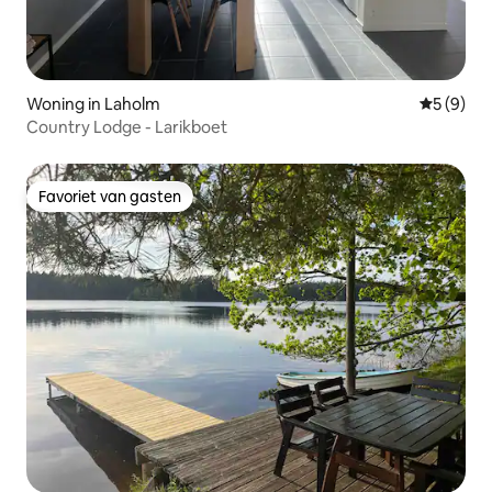
Woning in Laholm
Gemiddeld
5 (9)
Country Lodge - Larikboet
Favoriet van gasten
Favoriet van gasten