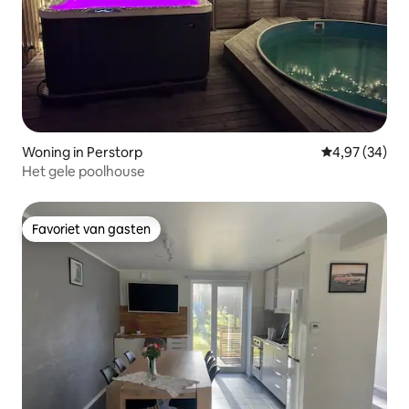
Woning in Perstorp
Gemiddelde be
4,97 (34)
Het gele poolhouse
Favoriet van gasten
Favoriet van gasten