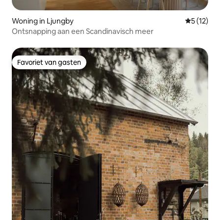
Woning in Ljungby
Gemiddeld
5 (12)
Ontsnapping aan een Scandinavisch meer
Favoriet van gasten
Favoriet van gasten