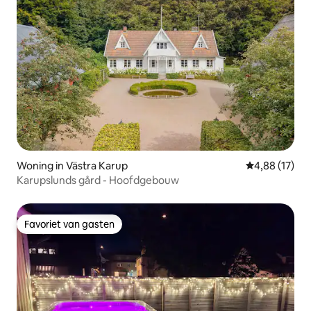
Woning in Västra Karup
Gemiddelde be
4,88 (17)
Karupslunds gård - Hoofdgebouw
Favoriet van gasten
Favoriet van gasten