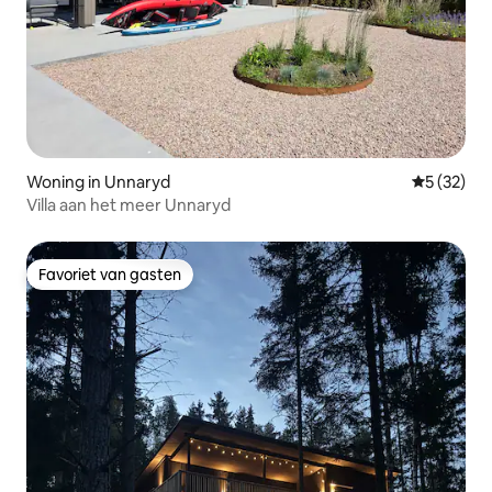
Woning in Unnaryd
Gemiddelde
5 (32)
Villa aan het meer Unnaryd
Favoriet van gasten
Favoriet van gasten