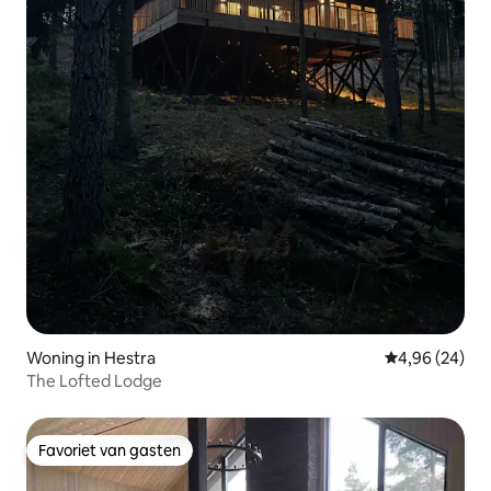
Woning in Hestra
Gemiddelde be
4,96 (24)
The Lofted Lodge
Favoriet van gasten
Favoriet van gasten