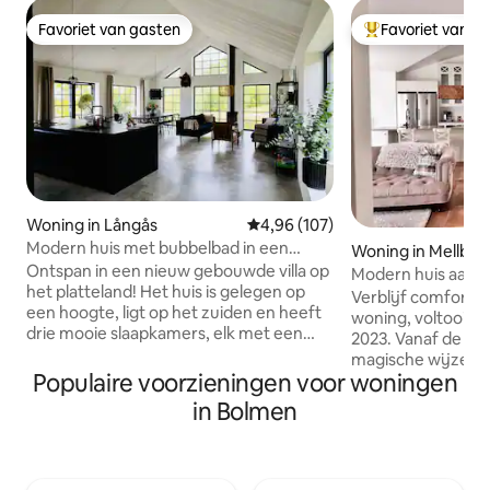
Favoriet van gasten
Favoriet van g
Favoriet van gasten
Topfavoriet van 
Woning in Långås
Gemiddelde beoordeling van 4,9
4,96 (107)
Modern huis met bubbelbad in een
Woning in Mellbys
landelijke omgeving
Ontspan in een nieuw gebouwde villa op
Modern huis aan 
het platteland! Het huis is gelegen op
Verblijf comforta
een hoogte, ligt op het zuiden en heeft
woning, voltooid i
drie mooie slaapkamers, elk met een
2023. Vanaf de ac
tweepersoonsbed en airconditioning.
magische wijze pr
De grote slaapkamer heeft ook een
Populaire voorzieningen voor woningen
zonsondergangen. 
stapelbed. Het huis biedt plaats aan
enkele minuten af
in Bolmen
maximaal 8 personen. Er is een klein spa-
via een klein pad. Twee grotere
bad, terras, houtskoolgrill, Wifi,
slaapkamers met
airconditioning in alle kamers, tv en
en een kleinere m
gratis opladen van elektrische auto's Het
gemakkelijk kan 