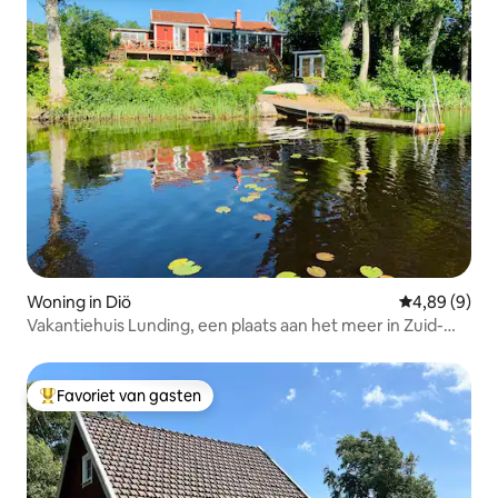
Woning in Diö
Gemiddelde b
4,89 (9)
Vakantiehuis Lunding, een plaats aan het meer in Zuid-
Småland
Favoriet van gasten
Topfavoriet van gasten