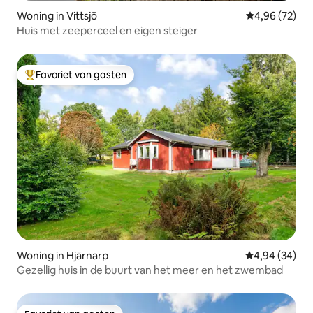
Woning in Vittsjö
Gemiddelde be
4,96 (72)
Huis met zeeperceel en eigen steiger
Favoriet van gasten
Topfavoriet van gasten
Woning in Hjärnarp
Gemiddelde be
4,94 (34)
Gezellig huis in de buurt van het meer en het zwembad