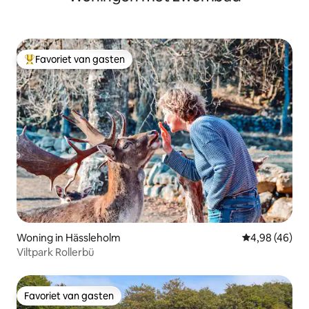
Favoriet van gasten
Topfavoriet van gasten
Woning in Hässleholm
Gemiddelde be
4,98 (46)
Viltpark Rollerbü
Favoriet van gasten
Favoriet van gasten