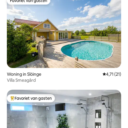
Favoriet van gasten
Favoriet van gasten
Woning in Slöinge
Gemiddelde b
4,71 (21)
Villa Smeagård
Favoriet van gasten
Topfavoriet van gasten