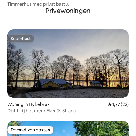
Timmerhus med privat bastu.
Privéwoningen
Superhost
Superhost
Woning in Hyltebruk
Gemiddelde be
4,77 (22)
Dicht bij het meer Ekenäs Strand
Favoriet van gasten
Favoriet van gasten