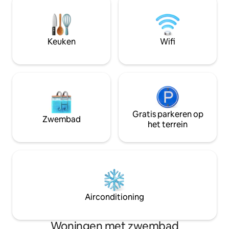
huis heeft een apart toilet, een
tot een 160 bed. V
betegelde badkamer, een open keuken-
moderne keuken m
woonkamer als mooie leefruimte met
mooie eethoek. De
een mooie open haard en een
van een halfvrijst
Keuken
Wifi
wasruimte. Feesten, kick-off of
goed geluiddicht e
werk/conferenties zijn niet toegestaan.
die een goed priv
Gratis parkeren op
Zwembad
het terrein
Airconditioning
Woningen met zwembad