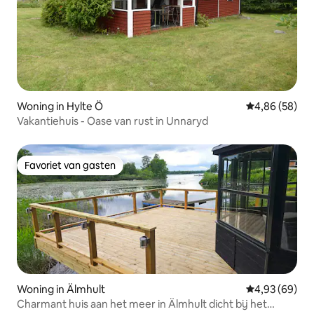
Woning in Hylte Ö
Gemiddelde be
4,86 (58)
Vakantiehuis - Oase van rust in Unnaryd
Favoriet van gasten
Favoriet van gasten
Woning in Älmhult
Gemiddelde be
4,93 (69)
Charmant huis aan het meer in Älmhult dicht bij het