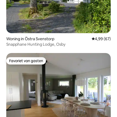
Woning in Östra Svenstorp
Gemiddelde be
4,99 (67)
Snapphane Hunting Lodge, Osby
Favoriet van gasten
Favoriet van gasten