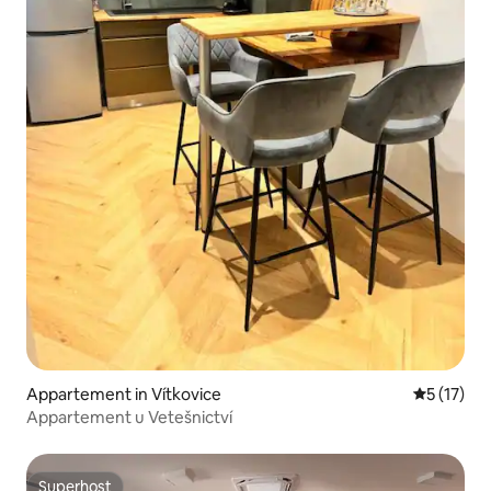
Appartement in Vítkovice
Gemiddeld
5 (17)
Appartement u Vetešnictví
Superhost