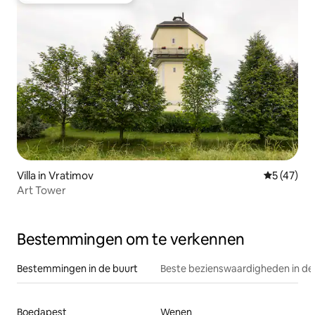
Villa in Vratimov
Gemiddelde
5 (47)
Art Tower
Bestemmingen om te verkennen
Bestemmingen in de buurt
Beste bezienswaardigheden in de
Boedapest
Wenen