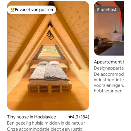
Favoriet van gasten
Superhost
Topfavoriet van gasten
Superhost
Appartement in M
va a Přívoz
Designappartemen
De accommodatie 
industrieel interi
voorzieningen. Er i
hebt voor een kort 
appartement is nab
centrum van Ostra
twee haltes van h
of op tien minute
Tiny house in Hodslavice
Gemiddelde beoordeling van 4,
4,9 (184)
iconische New Tow
Een gezellig huisje midden in de natuur
minuut lopen van 
Onze accommodatie biedt een rustig
bierpub Kurnik Šop