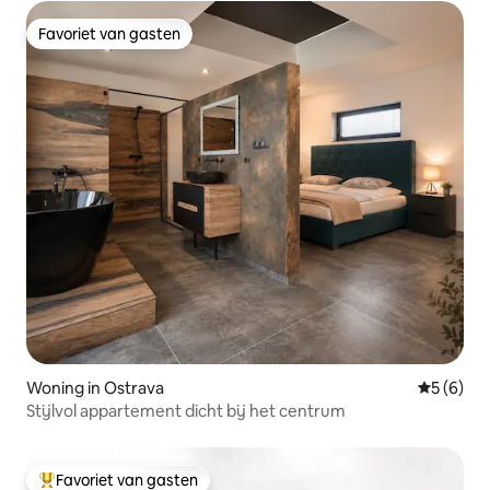
Favoriet van gasten
Favoriet van gasten
Woning in Ostrava
Gemiddeld
5 (6)
Stijlvol appartement dicht bij het centrum
Favoriet van gasten
Topfavoriet van gasten