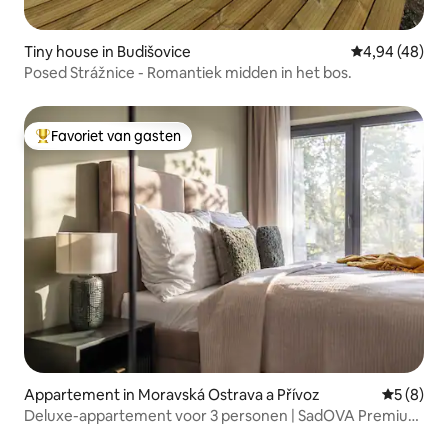
Tiny house in Budišovice
Gemiddelde be
4,94 (48)
Posed Strážnice - Romantiek midden in het bos.
Favoriet van gasten
Topfavoriet van gasten
Appartement in Moravská Ostrava a Přívoz
Gemiddeld
5 (8)
Deluxe-appartement voor 3 personen | SadOVA Premium
Suites * * * *