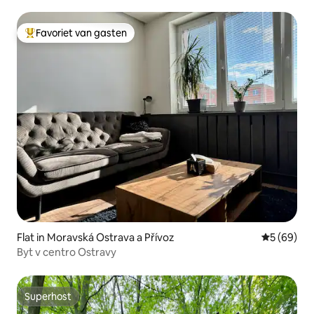
Favoriet van gasten
Topfavoriet van gasten
Flat in Moravská Ostrava a Přívoz
Gemiddelde
5 (69)
Byt v centro Ostravy
Superhost
Superhost