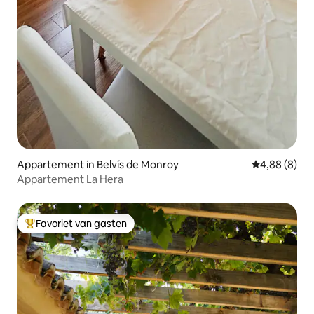
Appartement in Belvís de Monroy
Gemiddelde b
4,88 (8)
Appartement La Hera
Favoriet van gasten
Topfavoriet van gasten