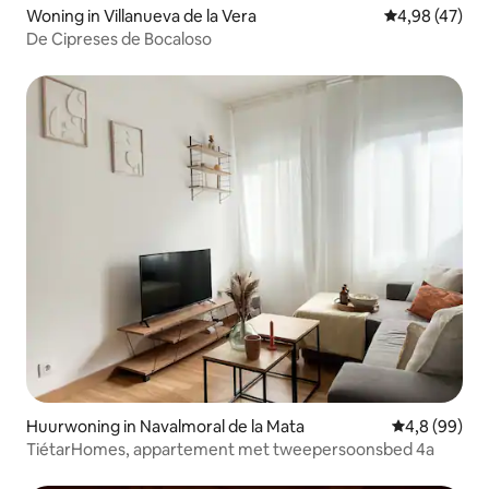
Woning in Villanueva de la Vera
Gemiddelde be
4,98 (47)
De Cipreses de Bocaloso
Huurwoning in Navalmoral de la Mata
Gemiddelde b
4,8 (99)
TiétarHomes, appartement met tweepersoonsbed 4a