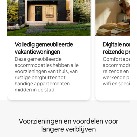
Volledig gemeubileerde
Digitale nom
vakantiewoningen
reizende prof
Deze gemeubileerde
Comfortabele
accommodaties hebben alle
accommodatie
voorzieningen van thuis, van
reizende en op
rustige berghutten tot
werkende profe
handige appartementen
wifi en special
midden in de stad.
Voorzieningen en voordelen voor
langere verblijven