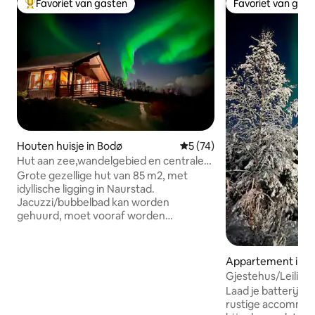
Favoriet van gasten
Favoriet van gas
Topfavoriet van gasten
Favoriet van gas
Houten huisje in Bodø
Gemiddelde beoordeling van
5 (74)
Hut aan zee,wandelgebied en centrale
locatie.
Grote gezellige hut van 85 m2, met
idyllische ligging in Naurstad.
Jacuzzi/bubbelbad kan worden
gehuurd, moet vooraf worden
overeengekomen. Inbegrepen in de
huur van de jacuzzi krijg je een badjas.
De hut heeft een prachtig uitzicht op
Appartement in B
zee en mooie wandelroutes in de
Gjestehus/Leiligh
omgeving. De hut heeft een goede
Laad je batterijen
standaard, watergedragen
rustige accommod
vloerverwarming, centrale stofzuiger en