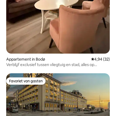
Appartement in Bodø
Gemiddelde be
4,94 (32)
Verblijf exclusief tussen vliegtuig en stad, alles op
loopafstand
Favoriet van gasten
Favoriet van gasten