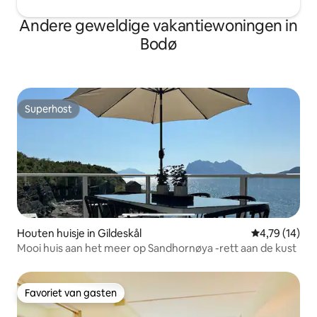
Andere geweldige vakantiewoningen in
Bodø
Superhost
Superhost
Houten huisje in Gildeskål
Gemiddelde be
4,79 (14)
Mooi huis aan het meer op Sandhornøya -rett aan de kust
Favoriet van gasten
Favoriet van gasten