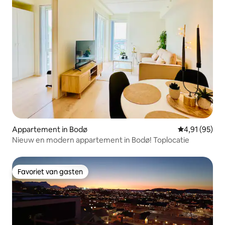
Appartement in Bodø
Gemiddelde be
4,91 (95)
Nieuw en modern appartement in Bodø! Toplocatie
Favoriet van gasten
Favoriet van gasten