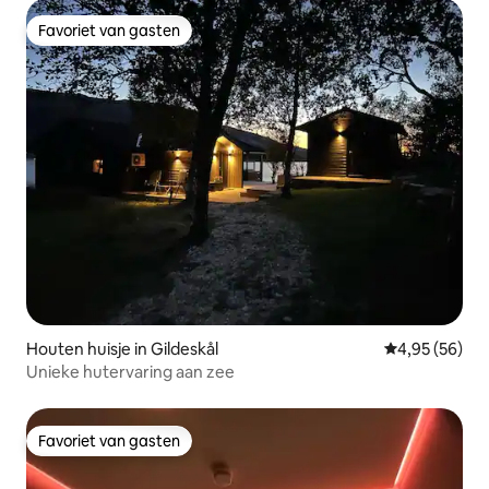
Favoriet van gasten
Favoriet van gasten
Houten huisje in Gildeskål
Gemiddelde be
4,95 (56)
Unieke hutervaring aan zee
Favoriet van gasten
Favoriet van gasten