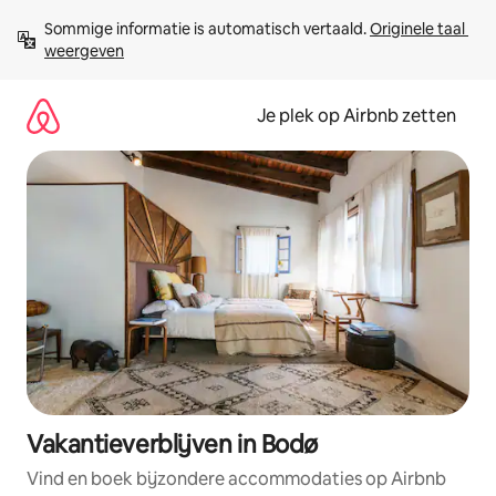
Ga
Sommige informatie is automatisch vertaald. 
Originele taal 
direct
weergeven
naar
inhoud
Je plek op Airbnb zetten
Vakantieverblijven in Bodø
Vind en boek bijzondere accommodaties op Airbnb