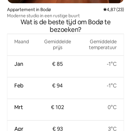
Appartement in Bodø
Gemiddelde be
4,87 (23)
Moderne studio in een rustige buurt
Wat is de beste tijd om Bodø te
bezoeken?
Maand
Gemiddelde
Gemiddelde
prijs
temperatuur
Jan
€ 85
-1°C
Feb
€ 94
-1°C
Mrt
€ 102
0°C
Apr
€ 93
3°C