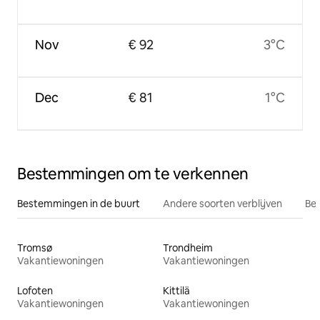
Nov
€ 92
3°C
Dec
€ 81
1°C
Bestemmingen om te verkennen
Bestemmingen in de buurt
Andere soorten verblijven
Bes
Tromsø
Trondheim
Vakantiewoningen
Vakantiewoningen
Lofoten
Kittilä
Vakantiewoningen
Vakantiewoningen