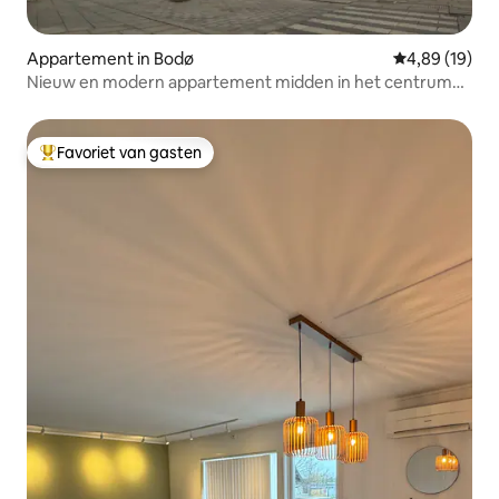
Appartement in Bodø
Gemiddelde be
4,89 (19)
Nieuw en modern appartement midden in het centrum
van Bodø
Favoriet van gasten
Topfavoriet van gasten