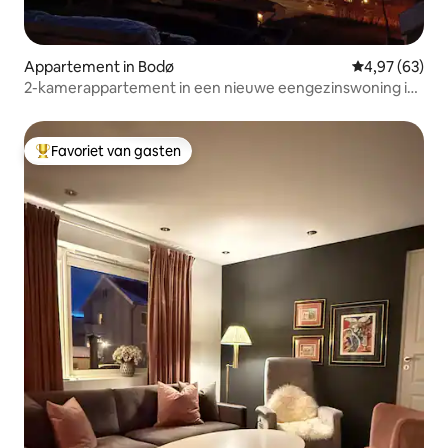
Appartement in Bodø
Gemiddelde be
4,97 (63)
2-kamerappartement in een nieuwe eengezinswoning in
Bodø
Favoriet van gasten
Topfavoriet van gasten