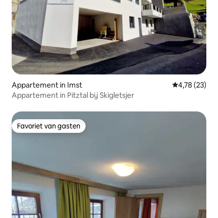
Appartement in Imst
Gemiddelde be
4,78 (23)
Appartement in Pitztal bij Skigletsjer
Favoriet van gasten
Favoriet van gasten