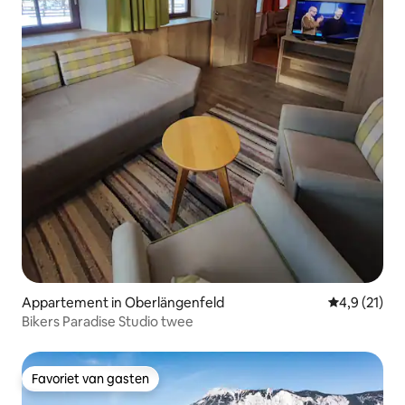
Appartement in Oberlängenfeld
Gemiddelde 
4,9 (21)
Bikers Paradise Studio twee
Favoriet van gasten
Favoriet van gasten