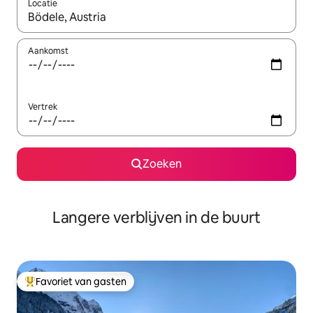
Locatie
Wanneer er resultaten beschikbaar zijn, maak je een keuze met 
Aankomst
Vertrek
Zoeken
Langere verblijven in de buurt
Favoriet van gasten
Topfavoriet van gasten