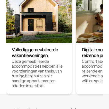
Volledig gemeubileerde
Digitale nom
vakantiewoningen
reizende prof
Deze gemeubileerde
Comfortabele
accommodaties hebben alle
accommodatie
voorzieningen van thuis, van
reizende en op
rustige berghutten tot
werkende profe
handige appartementen
wifi en special
midden in de stad.