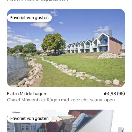
Favoriet van gasten
Favoriet van gasten
Flat in Middelhagen
Gemiddelde be
4,98 (95)
Chalet Möwenblick Rügen met zeezicht, sauna, open
haard
Favoriet van gasten
Favoriet van gasten