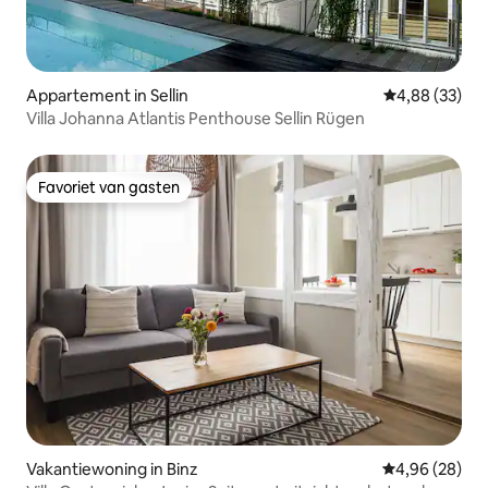
Appartement in Sellin
Gemiddelde be
4,88 (33)
Villa Johanna Atlantis Penthouse Sellin Rügen
Favoriet van gasten
Favoriet van gasten
Vakantiewoning in Binz
Gemiddelde be
4,96 (28)