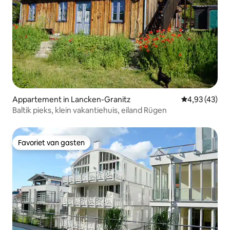
Appartement in Lancken-Granitz
Gemiddelde be
4,93 (43)
Baltik pieks, klein vakantiehuis, eiland Rügen
Favoriet van gasten
Favoriet van gasten