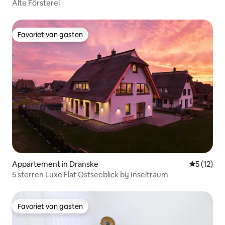
Alte Försterei
Favoriet van gasten
Favoriet van gasten
Appartement in Dranske
Gemiddeld
5 (12)
5 sterren Luxe Flat Ostseeblick bij Inseltraum
Favoriet van gasten
Favoriet van gasten