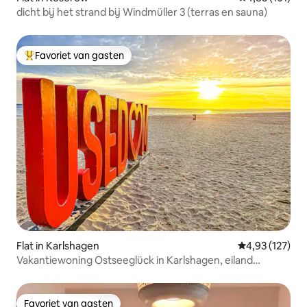
dicht bij het strand bij Windmüller 3 (terras en sauna)
Favoriet van gasten
Topfavoriet van gasten
Flat in Karlshagen
Gemiddelde beo
4,93 (127)
Vakantiewoning Ostseeglück in Karlshagen, eiland
Usedom
Favoriet van gasten