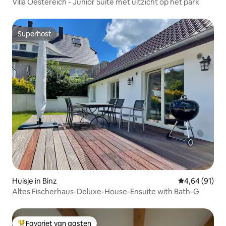
Villa Oestereich - Junior Suite met uitzicht op het park
Superhost
Superhost
Huisje in Binz
Gemiddelde be
4,64 (91)
Altes Fischerhaus-Deluxe-House-Ensuite with Bath-G
Favoriet van gasten