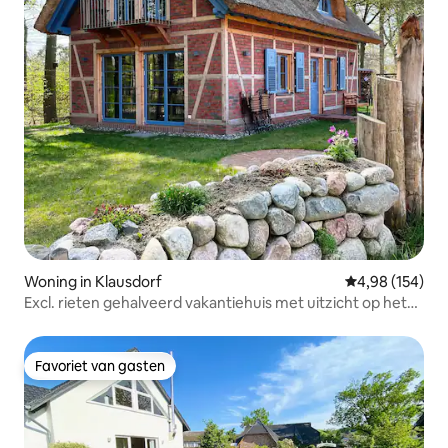
Woning in Klausdorf
Gemiddelde beo
4,98 (154)
Excl. rieten gehalveerd vakantiehuis met uitzicht op het
water
Favoriet van gasten
Favoriet van gasten