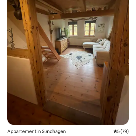
Appartement in Sundhagen
Gemiddelde
5 (79)