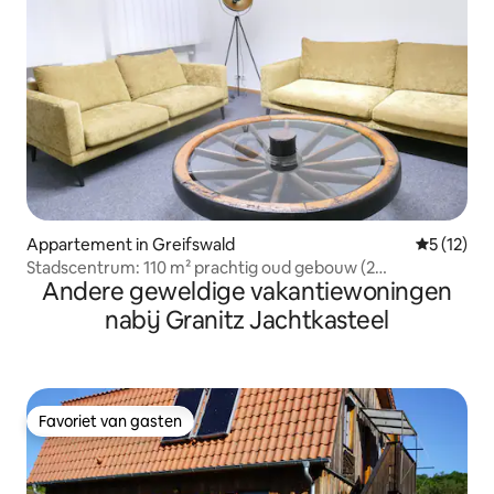
Appartement in Greifswald
Gemiddeld
5 (12)
Stadscentrum: 110 m² prachtig oud gebouw (2
Andere geweldige vakantiewoningen
badkamers)
nabij Granitz Jachtkasteel
Favoriet van gasten
Favoriet van gasten