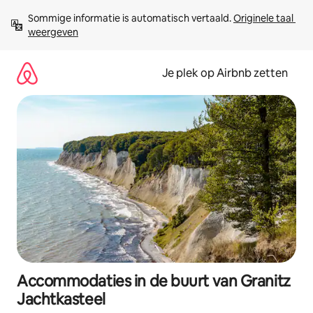
Ga
Sommige informatie is automatisch vertaald. 
Originele taal 
direct
weergeven
naar
inhoud
Je plek op Airbnb zetten
Accommodaties in de buurt van Granitz
Jachtkasteel