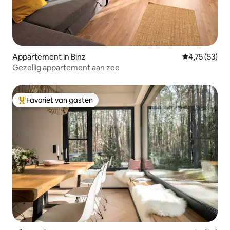
Appartement in Binz
Gemiddelde be
4,75 (53)
Gezellig appartement aan zee
Favoriet van gasten
Topfavoriet van gasten