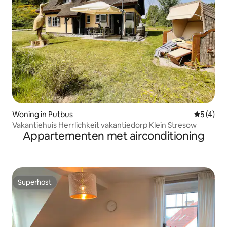
Woning in Putbus
Gemiddeld
5 (4)
Vakantiehuis Herrlichkeit vakantiedorp Klein Stresow
Appartementen met airconditioning
Superhost
Superhost