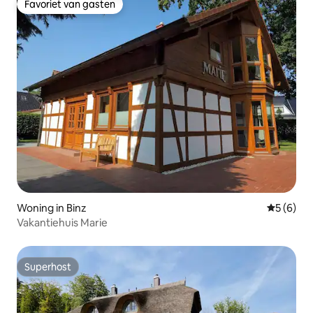
Favoriet van gasten
Favoriet van gasten
Woning in Binz
Gemiddeld
5 (6)
Vakantiehuis Marie
Superhost
Superhost