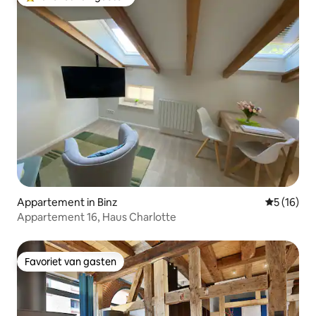
Topfavoriet van gasten
Appartement in Binz
Gemiddelde
5 (16)
Appartement 16, Haus Charlotte
Favoriet van gasten
Favoriet van gasten