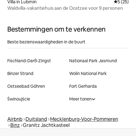
Villa in Lubmin
Gemiddelde
5 (25)
Waldvilla-vakantiehuis aan de Oostzee voor 9 personen
Bestemmingen om te verkennen
Beste bezienswaardigheden in de buurt
Fischland-Darß-Zingst
Nationaal Park Jasmund
Binzer Strand
Wolin National Park
Ostseebad Göhren
Fort Gerharda
Świnoujście
Meer tonen
Airbnb
Duitsland
Mecklenburg-Voor-Pommeren
Binz
Granitz Jachtkasteel