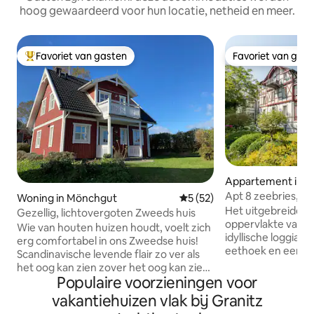
hoog gewaardeerd voor hun locatie, netheid en meer.
Favoriet van gasten
Favoriet van gas
Topfavoriet van gasten
Favoriet van gas
Appartement in B
Apt 8 zeebries, zee
Woning in Mönchgut
Gemiddelde beoordeling van
5 (52)
strandstoel
Het uitgebreide a
Gezellig, lichtovergoten Zweeds huis
oppervlakte van 6
Wie van houten huizen houdt, voelt zich
idyllische loggia m
erg comfortabel in ons Zweedse huis!
eethoek en een pr
Scandinavische levende flair zo ver als
Oostzee. Strandst
het oog kan zien zover het oog kan zien.
eerste zeelijn. 
Populaire voorzieningen voor
De Havinghus Uppe biedt ongeveer 100
flatscreen-tv, ope
vierkante meter ruimte voor 6 personen
vakantiehuizen vlak bij Granitz
wifi, slaapbank, a
en heeft een ruime woon-/eetkamer