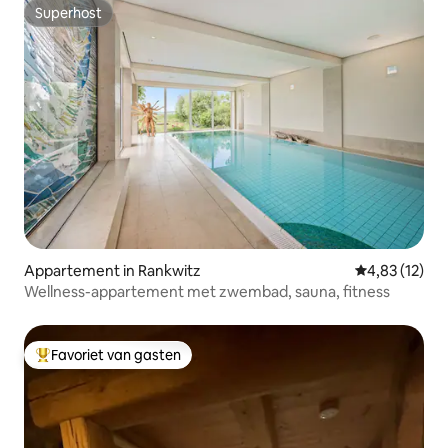
Superhost
Superhost
Appartement in Rankwitz
Gemiddelde be
4,83 (12)
Wellness-appartement met zwembad, sauna, fitness
Favoriet van gasten
Topfavoriet van gasten