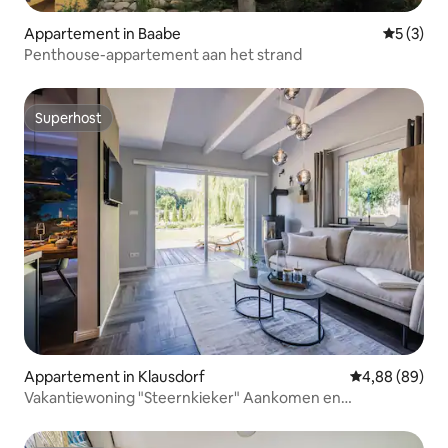
Appartement in Baabe
Gemiddeld
5 (3)
Penthouse-appartement aan het strand
Superhost
Superhost
Appartement in Klausdorf
Gemiddelde be
4,88 (89)
Vakantiewoning "Steernkieker" Aankomen en
ontspannen