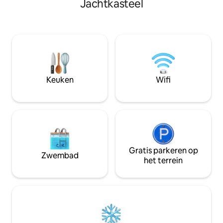
Jachtkasteel
kitchenette, eeth
met open haard, 3 slaapkamers, een
koelkast met vriesv
goed uitgeruste keuken, een
magnetron, water
doucheruimte en een bad. Daarnaast
koffiezetapparaat
zijn er twee parkeerplaatsen
servies), slaapk
beschikbaar. Vind rust en ontspanning in
en kledingkast, ba
het midden van een uniek natuurlijk
gastentoilet, haar
landschap na een volledige dag van
vakantie.
Keuken
Wifi
Gratis parkeren op
Zwembad
het terrein