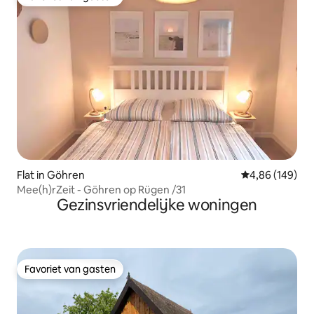
Favoriet van gasten
Flat in Göhren
Gemiddelde beo
4,86 (149)
Mee(h)rZeit - Göhren op Rügen /31
Gezinsvriendelijke woningen
Favoriet van gasten
Favoriet van gasten