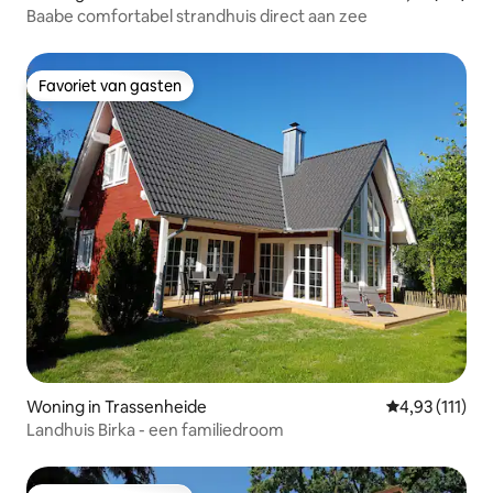
Baabe comfortabel strandhuis direct aan zee
Favoriet van gasten
Favoriet van gasten
Woning in Trassenheide
Gemiddelde be
4,93 (111)
Landhuis Birka - een familiedroom