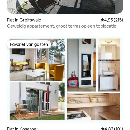
Flat in Greifswald
Gemiddelde beo
4,95 (215)
Geweldig appartement, groot terras op een toplocatie
Favoriet van gasten
Favoriet van gasten
Flat in Koserow
Gemiddelde beo
4,83 (101)