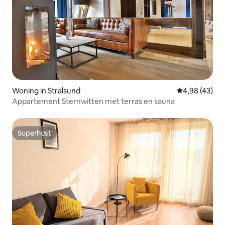
Woning in Stralsund
Gemiddelde be
4,98 (43)
Appartement Sternwitten met terras en sauna
Superhost
Superhost