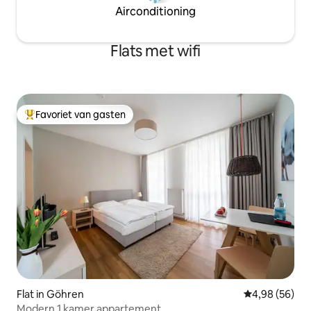
Airconditioning
Flats met wifi
Favoriet van gasten
Topfavoriet van gasten
Flat in Göhren
Gemiddelde be
4,98 (56)
Modern 1 kamer appartement