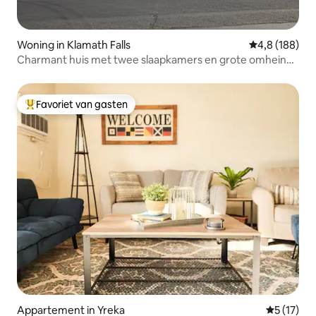
Woning in Klamath Falls
Gemiddelde be
4,8 (188)
Charmant huis met twee slaapkamers en grote omheinde
tuin
Favoriet van gasten
Topfavoriet van gasten
Appartement in Yreka
Gemiddeld
5 (17)