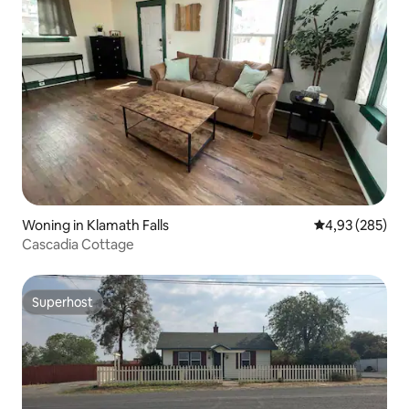
Woning in Klamath Falls
Gemiddelde beo
4,93 (285)
Cascadia Cottage
Superhost
Superhost