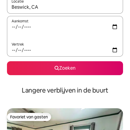
Locatie
Wanneer er resultaten beschikbaar zijn, maak je een keuze met 
Aankomst
Vertrek
Zoeken
Langere verblijven in de buurt
Favoriet van gasten
Favoriet van gasten