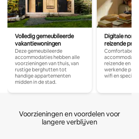
Volledig gemeubileerde
Digitale nom
vakantiewoningen
reizende prof
Deze gemeubileerde
Comfortabele
accommodaties hebben alle
accommodatie
voorzieningen van thuis, van
reizende en op
rustige berghutten tot
werkende profe
handige appartementen
wifi en special
midden in de stad.
Voorzieningen en voordelen voor
langere verblijven