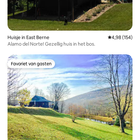
Huisje in East Berne
Gemiddelde beo
4,98 (154)
Alamo del Norte! Gezellig huis in het bos.
Favoriet van gasten
Favoriet van gasten