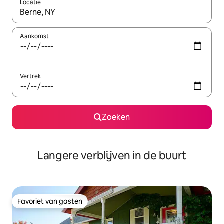
Locatie
Wanneer er resultaten beschikbaar zijn, maak je een keuze met 
Aankomst
Vertrek
Zoeken
Langere verblijven in de buurt
Favoriet van gasten
Favoriet van gasten