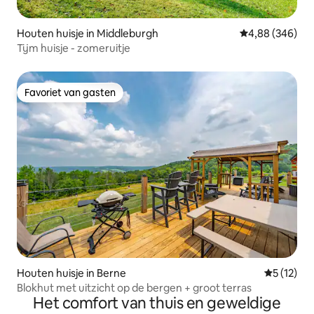
Houten huisje in Middleburgh
Gemiddelde beo
4,88 (346)
Tijm huisje - zomeruitje
Favoriet van gasten
Favoriet van gasten
Houten huisje in Berne
Gemiddeld
5 (12)
Blokhut met uitzicht op de bergen + groot terras
Het comfort van thuis en geweldige