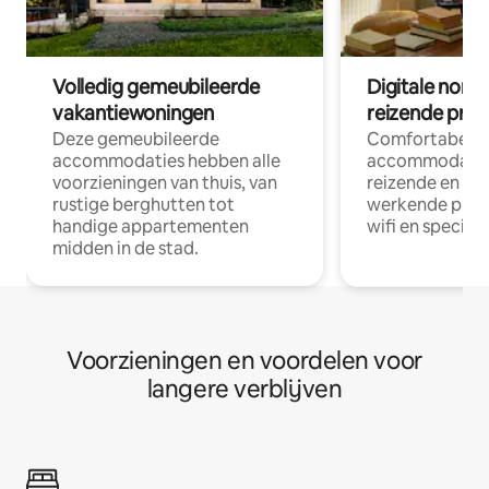
Volledig gemeubileerde
Digitale nom
vakantiewoningen
reizende prof
Deze gemeubileerde
Comfortabele
accommodaties hebben alle
accommodatie
voorzieningen van thuis, van
reizende en op
rustige berghutten tot
werkende profe
handige appartementen
wifi en special
midden in de stad.
Voorzieningen en voordelen voor
langere verblijven