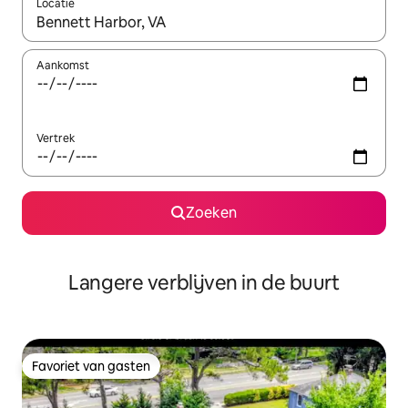
Locatie
Wanneer er resultaten beschikbaar zijn, maak je een keuze met 
Aankomst
Vertrek
Zoeken
Langere verblijven in de buurt
Favoriet van gasten
Favoriet van gasten