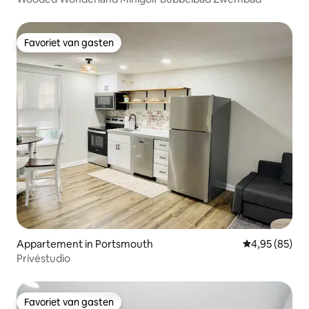
Favoriet van gasten
Favoriet van gasten
Appartement in Portsmouth
Gemiddelde be
4,95 (85)
Privéstudio
Favoriet van gasten
Favoriet van gasten