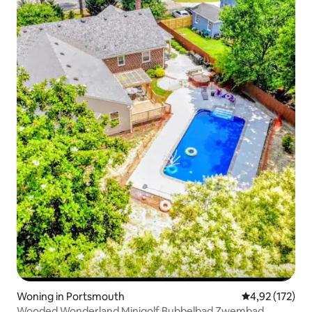
Woning in Portsmouth
Gemiddelde beo
4,92 (172)
Wooded Wonderland Minigolf Bubbelbad Zwembad