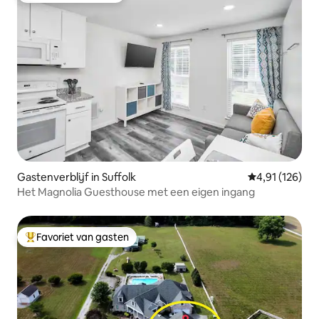
Gastenverblijf in Suffolk
Gemiddelde beo
4,91 (126)
Het Magnolia Guesthouse met een eigen ingang
Favoriet van gasten
Topfavoriet van gasten