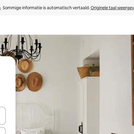
Sommige informatie is automatisch vertaald. 
Originele taal weerge
een keuze met je de pijltjestoetsen omhoog en omlaag, óf door te tikk