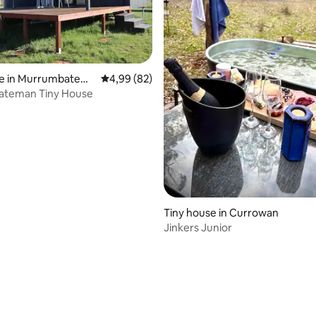
g van 4,99 op 5, 69 recensies
se in Murrumbatem
Gemiddelde beoordeling van 4,99 op 5, 82 r
4,99 (82)
teman Tiny House
Tiny house in Currowan
Jinkers Junior