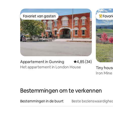
Favoriet van gasten
Favor
Favoriet van gasten
Topfavor
Appartement in Gunning
Gemiddelde beoordelin
4,85 (34)
Het appartement in London House
Tiny hous
Iron Mine
Bestemmingen om te verkennen
Bestemmingen in de buurt
Beste bezienswaardighed