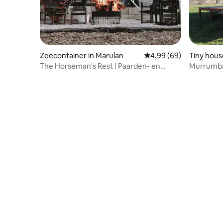
Zeecontainer in Marulan
Gemiddelde beoordelin
4,99 (69)
Tiny hou
an
The Horseman's Rest | Paarden- en
Murrumba
hondvriendelijk verblijf