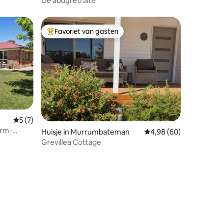
De abdijretraite
Favoriet van gasten
Topfavoriet van gasten
Gemiddelde beoordeling van 5 op 5, 7 recensies
5 (7)
arm-
ecensies
Huisje in Murrumbateman
Gemiddelde beoordelin
4,98 (60)
Grevillea Cottage