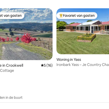
iet van gasten
Favoriet van gasten
iet van gasten
Topfavoriet van gasten
g van 4,85 op 5, 34 recensies
Woning in Yass
Ironbark Yass – Je Country Ch
e in Crookwell
Gemiddelde beoordeling van 5 op 5, 16 r
5 (16)
verblijf wacht op je
 Cottage
en in de buurt