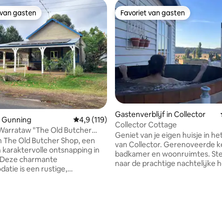
 van gasten
Favoriet van gasten
 van gasten
Favoriet van gasten
Gastenverblijf in Collector
n Gunning
Gemiddelde beoordeling van 4,9 op 5, 119 r
4,9 (119)
Collector Cottage
Warrataw "The Old Butcher
Geniet van je eigen huisje in h
 The Old Butcher Shop, een
van Collector. Gerenoveerde 
n karaktervolle ontsnapping in
badkamer en woonruimtes. Sterk kijk
 Deze charmante
naar de prachtige nachtelijke 
tie is een rustige,
slaap in luxe beddengoed van
ele ruimte met alle
hotelkwaliteit, word wakker me
ngen die je nodig hebt voor een
geluiden van de natuur en geni
 van 4,99 op 5, 275 recensies
n verblijf. Gunstig gelegen
frisse landelijke lucht en omge
ume Highway, halverwege
Geniet van een vers ontbijt op
en Yass, liggen we op 50
boerderij in een lokaal café of