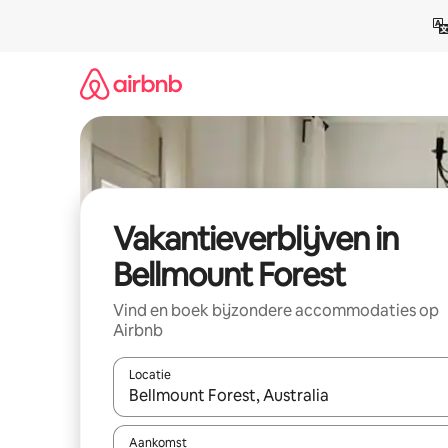
Ga
direct
naar
inhoud
Vakantieverblijven in
Bellmount Forest
Vind en boek bijzondere accommodaties op
Airbnb
Locatie
Wanneer er resultaten beschikbaar zijn, maak je 
Aankomst