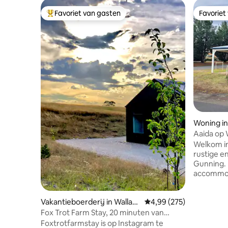
Favoriet van gasten
Favoriet
Topfavoriet van gasten
Favoriet
Woning i
Aaida op 
Shop"
Welkom in
rustige e
Gunning.
accommoda
comfortab
voorzieni
Vakantieboerderij in Wallaro
Gemiddelde beoordeling
4,99 (275)
ontspanne
o
aan de H
Fox Trot Farm Stay, 20 minuten van
Goulburn 
Canberra cbd
Foxtrotfarmstay is op Instagram te