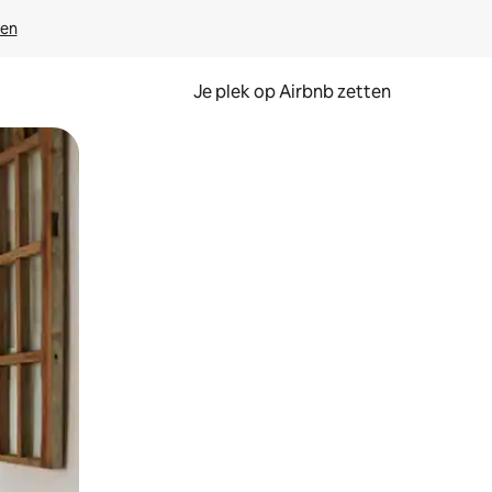
ven
Je plek op Airbnb zetten
en of swipen.