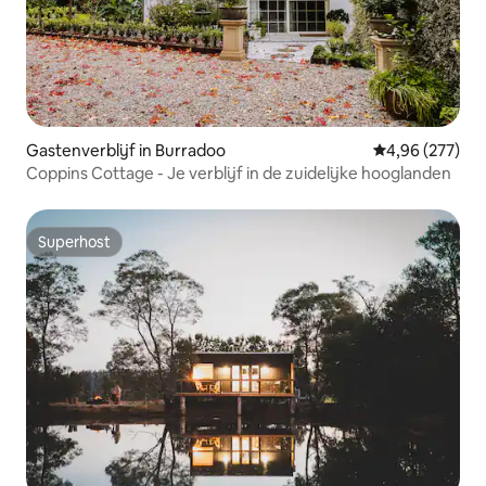
Gastenverblijf in Burradoo
Gemiddelde beo
4,96 (277)
Coppins Cottage - Je verblijf in de zuidelijke hooglanden
Superhost
Superhost