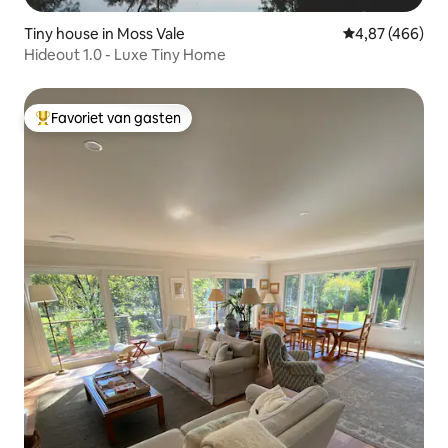
Tiny house in Moss Vale
Gemiddelde beo
4,87 (466)
Hideout 1.0 - Luxe Tiny Home
Favoriet van gasten
Topfavoriet van gasten