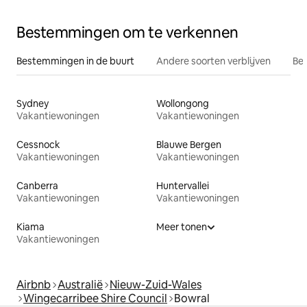
Bestemmingen om te verkennen
Bestemmingen in de buurt
Andere soorten verblijven
Bes
Sydney
Wollongong
Vakantiewoningen
Vakantiewoningen
Cessnock
Blauwe Bergen
Vakantiewoningen
Vakantiewoningen
Canberra
Huntervallei
Vakantiewoningen
Vakantiewoningen
Kiama
Meer tonen
Vakantiewoningen
Airbnb
Australië
Nieuw-Zuid-Wales
Wingecarribee Shire Council
Bowral