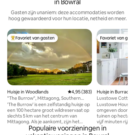
in Bowral
Gasten zijn unaniem: deze accommodaties worden
hoog gewaardeerd voor hun locatie, netheid en meer.
Favoriet van gasten
Favoriet van gas
Topfavoriet van gasten
Favoriet van gas
Huisje in Woodlands
Gemiddelde beoordeling van 4,9
4,95 (383)
Huisje in Burradoo
"The Burrow", Mittagong, Southern
Luxstowe Cottag
Highlands, NSW
'The Burrow' is een zelfstandig huisje op
Luxstowe House is 
een 100 hectare groot wildreservaat op
omgeven door wild
slechts 5 km van het centrum van
tuinen op hectare
Mittagong. Als je aankomt, zijn het
vijf minuten rijde
Populaire voorzieningen in
alleen jij en een paar honderd
met prachtige ku
kangoeroes en een wombat of twee.
overvloed aan boek