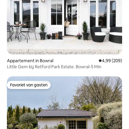
Appartement in Bowral
Gemiddelde beo
4,99 (209)
Little Gem bij Retford Park Estate. Bowral-5 Min
Favoriet van gasten
Favoriet van gasten