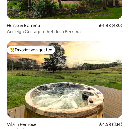
Huisje in Berrima
Gemiddelde beo
4,98 (480)
Ardleigh Cottage in het dorp Berrima
Favoriet van gasten
Topfavoriet van gasten
Villa in Penrose
Gemiddelde beo
4,99 (334)