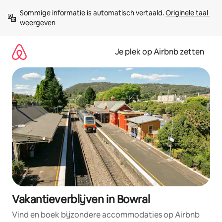
Ga
Sommige informatie is automatisch vertaald. 
Originele taal 
direct
weergeven
naar
inhoud
Je plek op Airbnb zetten
Vakantieverblijven in Bowral
Vind en boek bijzondere accommodaties op Airbnb