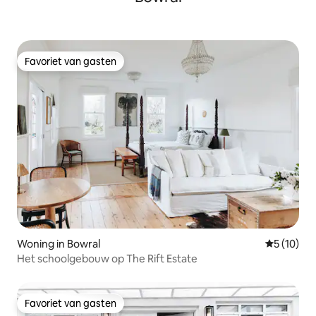
Favoriet van gasten
Favoriet van gasten
Woning in Bowral
Gemiddelde
5 (10)
Het schoolgebouw op The Rift Estate
Favoriet van gasten
Favoriet van gasten