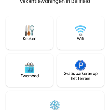
vakantiewoningen in Bellfield
Halls Gap met sle
(Jolanta, 2026) Spa, open haard,
lopen naar restau
verhoogd terras (mijn favoriet), volledig
villa biedt een bu
uitgeruste keuken en een geweldige
moderne inloopdo
filmbibliotheek. Doe het rustig aan, tijd
kingsize bed, zod
om te ontsnappen.
en ontspannen in 
houtvuur zorgt voo
of stap naar buit
Keuken
Wifi
een BBQ en de ove
Gratis parkeren op
Zwembad
het terrein