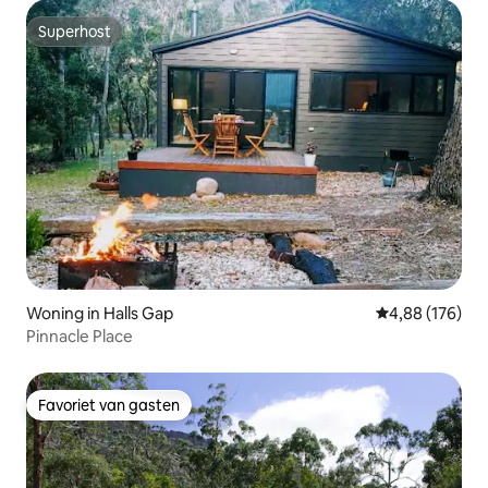
Superhost
Superhost
Woning in Halls Gap
Gemiddelde beo
4,88 (176)
Pinnacle Place
Favoriet van gasten
Favoriet van gasten