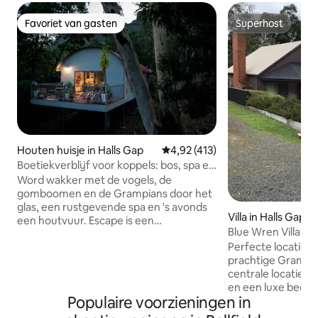
Favoriet van gasten
Superhost
Favoriet van gasten
Superhost
Houten huisje in Halls Gap
Gemiddelde beoordeling van 4,9
4,92 (413)
Boetiekverblijf voor koppels: bos, spa en
houtvuur
Word wakker met de vogels, de
gomboomen en de Grampians door het
glas, een rustgevende spa en 's avonds
Villa in Halls Gap
een houtvuur. Escape is een
Blue Wren Villa's |
boetiekretraite voor koppels op een
2
Perfecte locatie i
privéperceel van twee bosblokken:
prachtige Grampia
dichtbij genoeg om naar Halls Gap te
centrale locatie,
lopen, privé genoeg om het te vergeten.
en een luxe bed bel
"Je kunt de ziel van de host erin zien.
Populaire voorzieningen in
zoek dan niet verd
Een verfijnd interieur, originele foto's en
zijn prachtig gele
glazen wanden maken deze plek uniek."