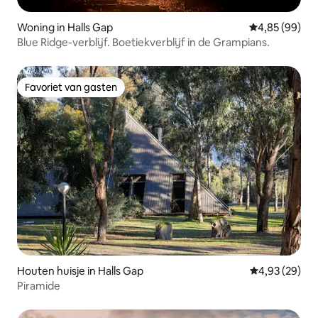
Woning in Halls Gap
Gemiddelde be
4,85 (99)
Blue Ridge-verblijf. Boetiekverblijf in de Grampians.
Favoriet van gasten
Favoriet van gasten
Houten huisje in Halls Gap
Gemiddelde be
4,93 (29)
Piramide