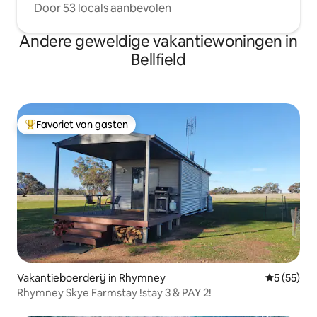
Door 53 locals aanbevolen
Andere geweldige vakantiewoningen in
Bellfield
Favoriet van gasten
Topfavoriet van gasten
Vakantieboerderij in Rhymney
Gemiddelde
5 (55)
Rhymney Skye Farmstay !stay 3 & PAY 2!