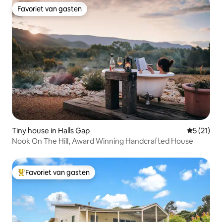
Favoriet van gasten
Favoriet van gasten
Tiny house in Halls Gap
Gemiddeld
5 (21)
Nook On The Hill, Award Winning Handcrafted House
Favoriet van gasten
Topfavoriet van gasten