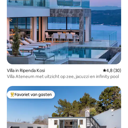
Villa in Ripenda Kosi
Gemiddelde b
4,8 (30)
Villa Ateneum met uitzicht op zee, jacuzzi en infinity pool
Favoriet van gasten
Topfavoriet van gasten