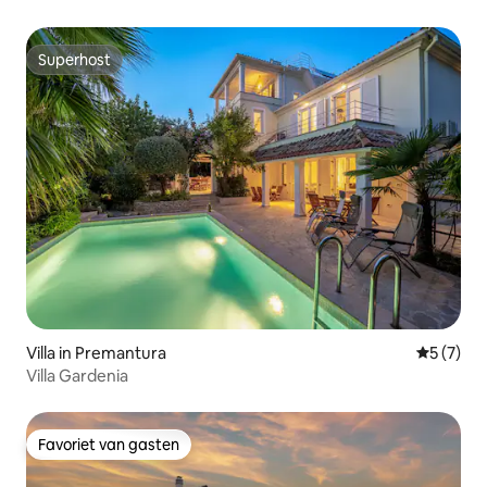
Superhost
Superhost
Villa in Premantura
Gemiddeld
5 (7)
Villa Gardenia
Favoriet van gasten
Favoriet van gasten