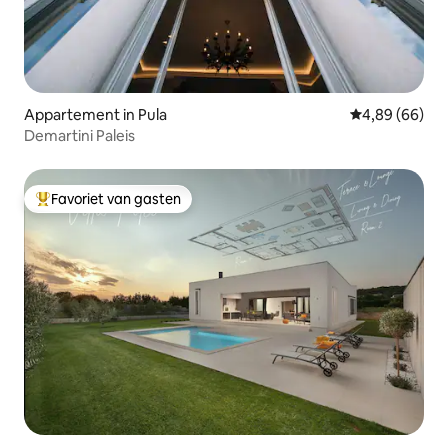
Appartement in Pula
Gemiddelde be
4,89 (66)
Demartini Paleis
Favoriet van gasten
Topfavoriet van gasten