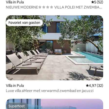
Villa in Pula
Gemiddelde
5 (52)
NIEUWE MODERNE☆☆☆☆ VILLA POLEI MET ZWEMBAD
IN PULA ISTRA
Favoriet van gasten
Favoriet van gasten
Villa in Pula
Gemiddelde be
4,97 (32)
Luxe villa aMeer met verwarmd zwembad en jacuzzi
Superhost
Superhost