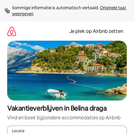
Ga
Sommige informatie is automatisch vertaald. 
Originele taal 
direct
weergeven
naar
inhoud
Je plek op Airbnb zetten
Vakantieverblijven in Belina draga
Vind en boek bijzondere accommodaties op Airbnb
Locatie