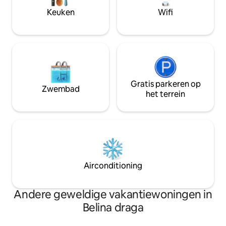
van Istrië, waardoor het een uitstekende
zwemmen in het 
Keuken
Wifi
uitvalsbasis is om het hele schiereiland te
genieten van je ma
verkennen. Overdekte parkeerplaats
gewoon ontspanne
voor 2 auto 's.
Gratis parkeren op
Zwembad
het terrein
Airconditioning
Andere geweldige vakantiewoningen in
Belina draga