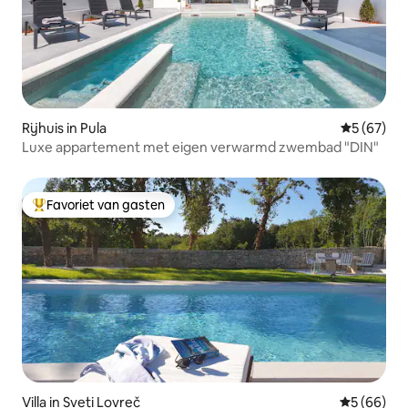
Rijhuis in Pula
Gemiddelde
5 (67)
Luxe appartement met eigen verwarmd zwembad "DIN"
Favoriet van gasten
Topfavoriet van gasten
Villa in Sveti Lovreč
Gemiddelde
5 (66)