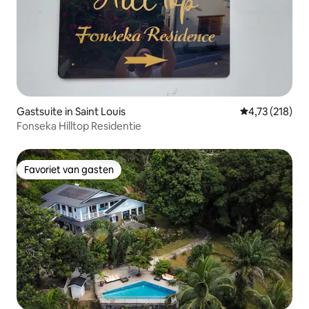
Gastsuite in Saint Louis
Gemiddelde beo
4,73 (218)
Fonseka Hilltop Residentie
Favoriet van gasten
Favoriet van gasten