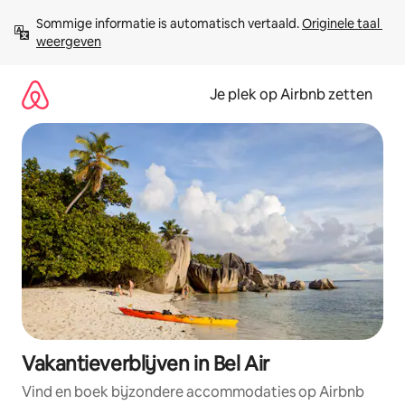
Ga
Sommige informatie is automatisch vertaald. 
Originele taal 
direct
weergeven
naar
inhoud
Je plek op Airbnb zetten
Vakantieverblijven in Bel Air
Vind en boek bijzondere accommodaties op Airbnb