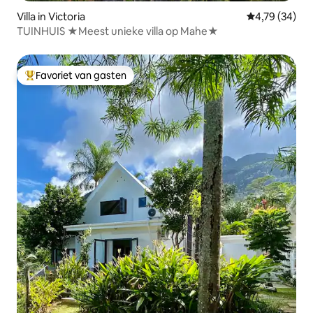
Villa in Victoria
Gemiddelde be
4,79 (34)
TUINHUIS ★Meest unieke villa op Mahe★
Favoriet van gasten
Topfavoriet van gasten