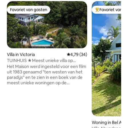
Favoriet van gasten
Favoriet van g
Favoriet van gasten
Topfavoriet van 
Villa in Victoria
Gemiddelde beoordeling van 4,
4,79 (34)
TUINHUIS ★Meest unieke villa op
Mahe★
Het Maison werd ingesteld voor een film
uit 1983 genaamd "ten westen van het
paradijs" en te zien in een boek van de
meest unieke woningen op de
Seychellen. Volledig gerenoveerd (2017)
met geweldige Italiaanse materialen en
inrichting, met behoud van de Creoolse
uitstraling. Hoewel het woord uniek vaak
te veel wordt gebruikt, is deze woning
een pareltje in het paradijs. Privacy,
authenticiteit, luxe, comfort en twee
Woning in Bel Air
gigantische schildpadden zijn allemaal