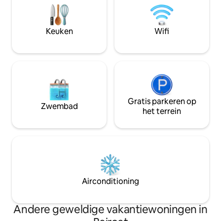
Gemakkelijke toegang tot de snelweg. 5
de stad. • Toplocatie • Ruime indeling •
minuten rijden naar Badaro. 8 minuten
designmeubilair • Hoogwaardige
naar de kuststadion waar je een
afwerkingen • Grote eigen patio •
Keuken
Wifi
wandeling langs de zee kunt maken.
Natuurlijk licht
Gratis parkeren op
Zwembad
het terrein
Airconditioning
Andere geweldige vakantiewoningen in