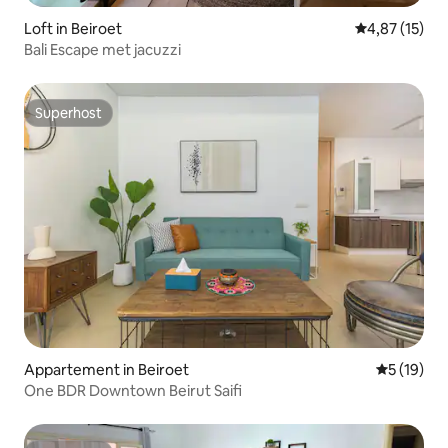
Loft in Beiroet
Gemiddelde be
4,87 (15)
Bali Escape met jacuzzi
Superhost
Superhost
Appartement in Beiroet
Gemiddelde
5 (19)
One BDR Downtown Beirut Saifi