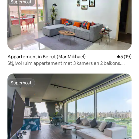
Superhost
Superhost
Appartement in Beirut (Mar Mikhael)
Gemiddelde
5 (19)
Stijlvol ruim appartement met 3 kamers en 2 balkons.
Marmkhael
Superhost
Superhost