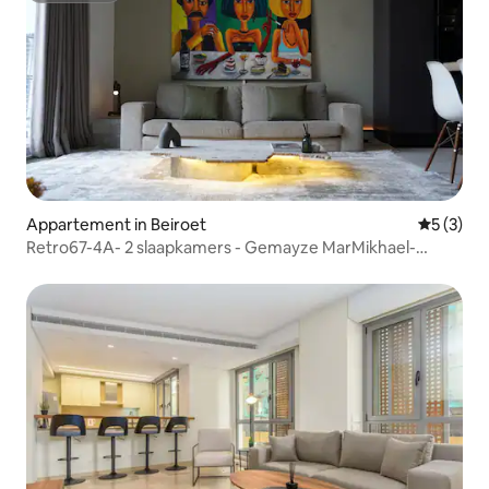
Appartement in Beiroet
Gemiddeld
5 (3)
Retro67-4A- 2 slaapkamers - Gemayze MarMikhael-
verbinding