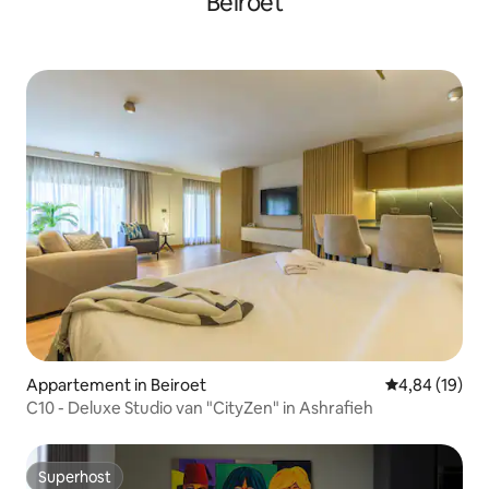
Beiroet
Appartement in Beiroet
Gemiddelde be
4,84 (19)
C10 - Deluxe Studio van "CityZen" in Ashrafieh
Superhost
Superhost