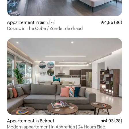
Appartement in Sin El Fil
Gemiddelde be
4,86 (86)
Cosmo in The Cube / Zonder de draad
Appartement in Beiroet
Gemiddelde be
4,93 (28)
Modern appartement in Ashrafieh | 24 Hours Elec.