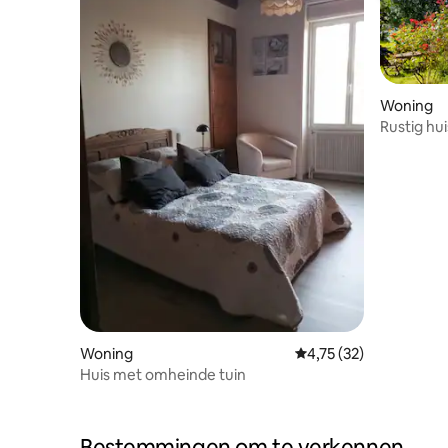
Woning
Rustig hu
Woning
Gemiddelde beoordelin
4,75 (32)
Huis met omheinde tuin
Bestemmingen om te verkennen