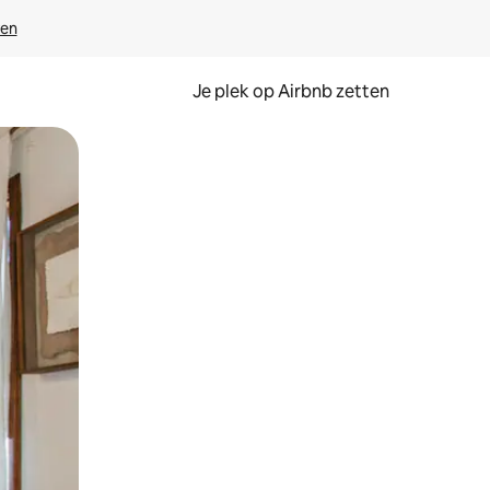
ven
Je plek op Airbnb zetten
en of swipen.