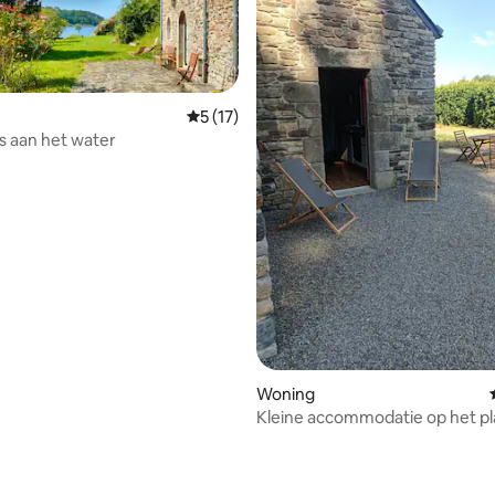
Gemiddelde beoordeling van 5 op 5, 17 r
5 (17)
is aan het water
g van 4,75 op 5, 32 recensies
Woning
Kleine accommodatie op het pl