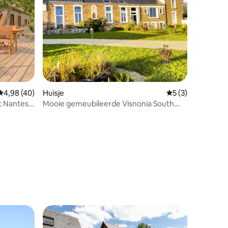
ecensies
Gemiddelde beoordeling van 4,98 op 5, 40 recensies
4,98 (40)
Huisje
Gemiddelde beoor
5 (3)
t Nantes -
Mooie gemeubileerde Visnonia South
Morbihan