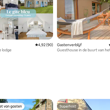
Gemiddelde beoordeling van 4,92 op 5, 90 r
4,92 (90)
Gastenverblijf
e lodge
Guesthouse in de buurt van he
Brest Canal
eling van 5 op 5, 6 recensies
iet van gasten
Superhost
iet van gasten
Superhost