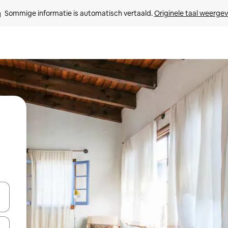
Sommige informatie is automatisch vertaald. 
Originele taal weerge
een keuze met je de pijltjestoetsen omhoog en omlaag, óf door te tikk