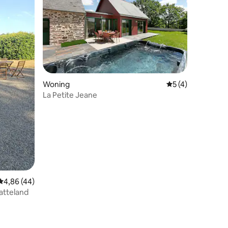
ecensies
Woning
Gemiddelde beoor
5 (4)
La Petite Jeane
Gemiddelde beoordeling van 4,86 op 5, 44 recensies
4,86 (44)
atteland