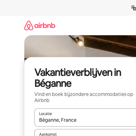
Ga
direct
naar
inhoud
Vakantieverblijven in
Béganne
Vind en boek bijzondere accommodaties op
Airbnb
Locatie
Wanneer er resultaten beschikbaar zijn, maak je 
Aankomst