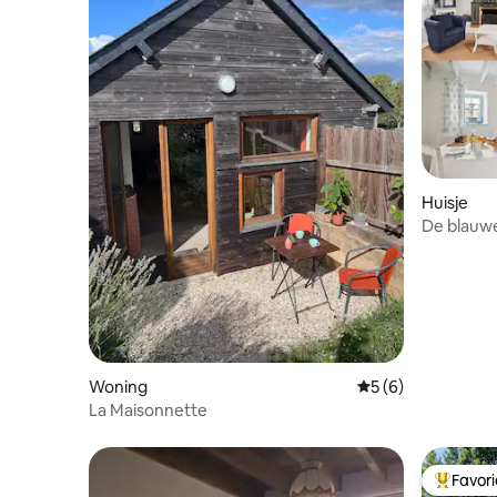
Huisje
De blauw
Woning
Gemiddelde beoord
5 (6)
La Maisonnette
Favor
Topfavor