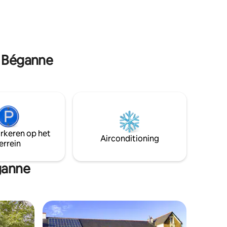
 20 min.
karakteristieke steden. Volledig
 van
uitgeruste keuken, 4 slaapkamers (3 met
originele
tweepersoonsbedden en 1 met 4
eenpersoonsbedden), 2 badkamers.
n Béganne
arkeren op het
Airconditioning
errein
ganne