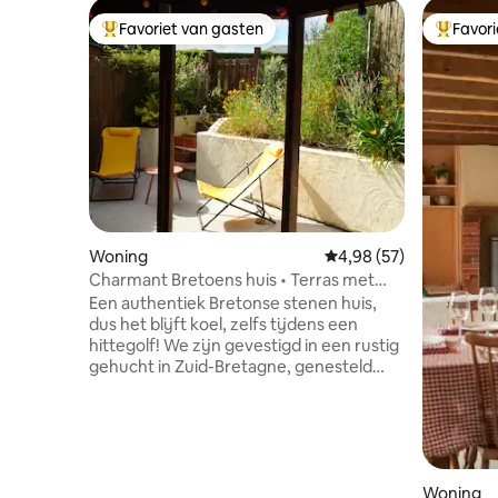
Favoriet van gasten
Favor
Topfavoriet van gasten
Topfavor
Woning
Gemiddelde beoordelin
4,98 (57)
Charmant Bretoens huis • Terras met
bloemen
Een authentiek Bretonse stenen huis,
dus het blijft koel, zelfs tijdens een
hittegolf! We zijn gevestigd in een rustig
gehucht in Zuid-Bretagne, genesteld
tussen het platteland, de rivier en de
oceaan. Geniet van het zonnige terras
na een wandeling langs de rivier de
Vilaine, een dagje strand of een
verkenning van Rochefort-en-Terre, de
haven van Foleux en de dorpen van
Woning