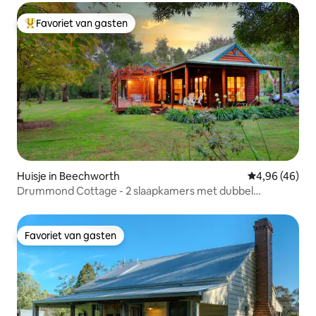
Favoriet van gasten
Topfavoriet van gasten
Huisje in Beechworth
Gemiddelde be
4,96 (46)
Drummond Cottage - 2 slaapkamers met dubbel
bubbelbad - 2 nachten
Favoriet van gasten
Favoriet van gasten