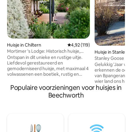
Huisje in Chiltern
Gemiddelde beoordeling van 4,9
4,92 (119)
Mortimer 's Lodge: Historisch huisje,
Huisje in Stanley
modern tintje.
Ontspan in dit unieke en rustige uitje.
Stanley Goose Co
Liefdevol gerestaureerd en
Milieuvriendelijk
Gelukkig 'Jaar van 
gemoderniseerd huisje, met maximaal 4
erkennen de oors
volwassenen een boetiek, rustig en
van Bpangerang, 
ontspannen verblijf. Een korte
wier land ons huisje
wandeling van het dorp Chiltern en het
Populaire voorzieningen voor huisjes in
betuigen respect 
ouderwetse erfgoed, je kunt
het verleden, het
Beechworth
geschenken en curiosa verkennen en
en betuigen respec
genieten van eten en drinken. Prijs is
Nations-mensen. NIEUW - Oplaadpunt
inclusief ontbijt, gratis wijn en
voor elektrische auto's * *
brandhout. Je bevindt je tussen de drie
extra kosten van toe
wijnregio 's, met wijnmakerijen op 20
het ons weten in 
minuten afstand. Bezoek lokale
Volledig zelfstand
wijnmakerijen en geniet vervolgens van
gebruik van de FA