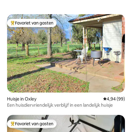
Favoriet van gasten
Topfavoriet van gasten
Huisje in Oxley
Gemiddelde be
4,94 (99)
Een huisdiervriendelijk verblijf in een landelijk huisje
Favoriet van gasten
Topfavoriet van gasten