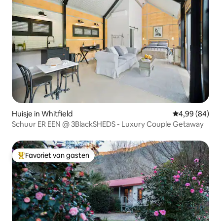
Huisje in Whitfield
Gemiddelde be
4,99 (84)
Schuur ER EEN @ 3BlackSHEDS - Luxury Couple Getaway
Favoriet van gasten
Topfavoriet van gasten