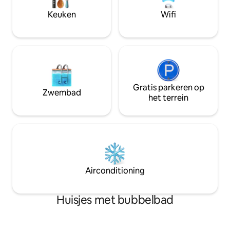
een glazen (of 2) Mortimer 's op de
gasten Een plek om uit te rusten, op te
Keuken
Wifi
veranda of onder het bladerdak van de
laden, te rijden e
wijnstokken.
Gratis parkeren op
Zwembad
het terrein
Airconditioning
Huisjes met bubbelbad