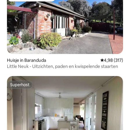
Huisje in Baranduda
Gemiddelde beo
4,98 (317)
Little Neuk - Uitzichten, paden en kwispelende staarten
Superhost
Superhost