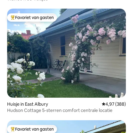
Favoriet van gasten
Topfavoriet van gasten
Huisje in East Albury
Gemiddelde beo
4,97 (388)
Hudson Cottage 5-sterren comfort centrale locatie
Favoriet van gasten
Topfavoriet van gasten