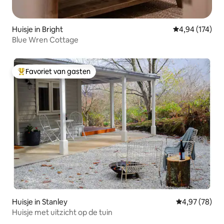
Huisje in Bright
Gemiddelde beo
4,94 (174)
Blue Wren Cottage
Favoriet van gasten
Topfavoriet van gasten
Huisje in Stanley
Gemiddelde be
4,97 (78)
Huisje met uitzicht op de tuin