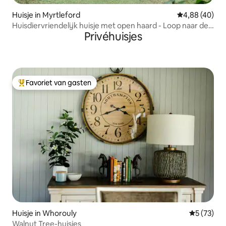
Huisje in Myrtleford
Gemiddelde be
4,88 (40)
Huisdiervriendelijk huisje met open haard - Loop naar de
Privéhuisjes
stad
Favoriet van gasten
Topfavoriet van gasten
Huisje in Whorouly
Gemiddelde
5 (73)
Walnut Tree-huisjes