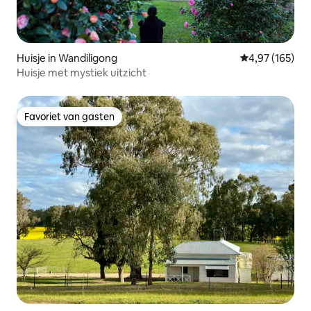
Huisje in Wandiligong
Gemiddelde beo
4,97 (165)
Huisje met mystiek uitzicht
Favoriet van gasten
Favoriet van gasten