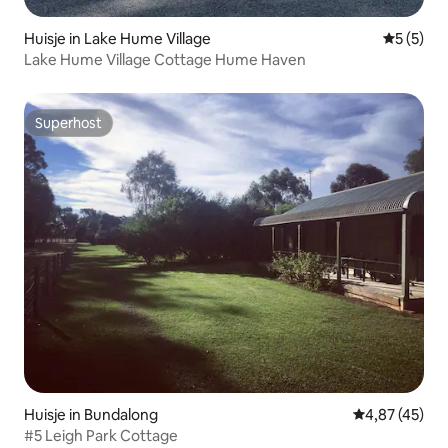
Huisje in Lake Hume Village
Gemiddeld
5 (5)
Lake Hume Village Cottage Hume Haven
Superhost
Superhost
Huisje in Bundalong
Gemiddelde be
4,87 (45)
#5 Leigh Park Cottage