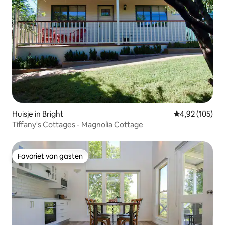
Huisje in Bright
Gemiddelde beo
4,92 (105)
Tiffany's Cottages - Magnolia Cottage
Favoriet van gasten
Favoriet van gasten