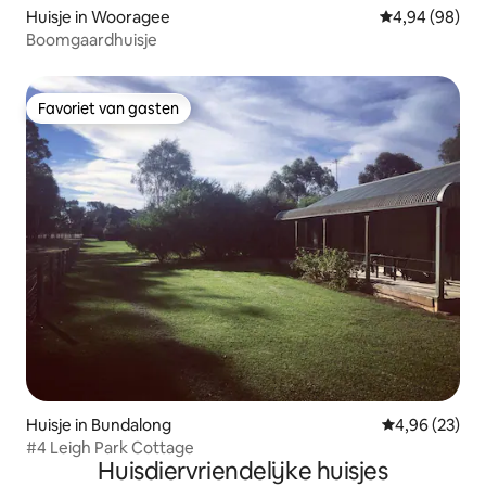
Huisje in Wooragee
Gemiddelde be
4,94 (98)
Boomgaardhuisje
Favoriet van gasten
Favoriet van gasten
Huisje in Bundalong
Gemiddelde be
4,96 (23)
#4 Leigh Park Cottage
Huisdiervriendelijke huisjes