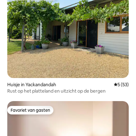
Huisje in Yackandandah
Gemiddelde
5 (53)
Rust op het platteland en uitzicht op de bergen
Favoriet van gasten
Favoriet van gasten