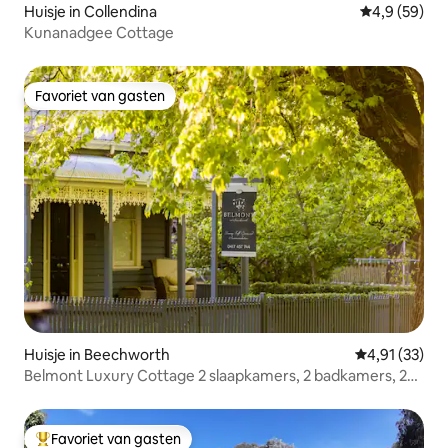
Huisje in Collendina
Gemiddelde b
4,9 (59)
Kunanadgee Cottage
Favoriet van gasten
Favoriet van gasten
Huisje in Beechworth
Gemiddelde be
4,91 (33)
Belmont Luxury Cottage 2 slaapkamers, 2 badkamers, 2
koppels
Favoriet van gasten
Topfavoriet van gasten