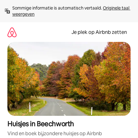
Ga
Sommige informatie is automatisch vertaald. 
Originele taal 
direct
weergeven
naar
inhoud
Je plek op Airbnb zetten
Huisjes in Beechworth
Vind en boek bijzondere huisjes op Airbnb