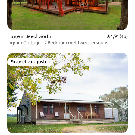
Huisje in Beechworth
Gemiddelde be
4,91 (46)
Ingram Cottage - 2 Bedroom met tweepersoons
bubbelbad - 2 nachten
Favoriet van gasten
Favoriet van gasten