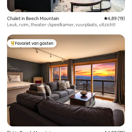
Chalet in Beech Mountain
Gemiddelde be
4,89 (19)
Leuk, ruim, theater-/speelkamer, vuurplaats, uitzicht!
Favoriet van gasten
Topfavoriet van gasten