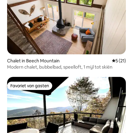
Chalet in Beech Mountain
Gemiddeld
5 (21)
Modern chalet, bubbelbad, speelloft, 1 mijl tot skiën
Favoriet van gasten
Favoriet van gasten