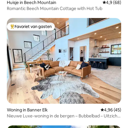
Huisje in Beech Mountain
Gemiddelde b
4,9 (68)
Romantic Beech Mountain Cottage with Hot Tub
Favoriet van gasten
Topfavoriet van gasten
Woning in Banner Elk
Gemiddelde be
4,96 (45)
Nieuwe Luxe-woning in de bergen – Bubbelbad – Uitzicht
over 160 kilometer