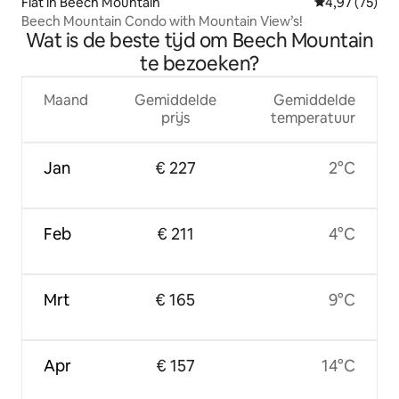
Flat in Beech Mountain
Gemiddelde be
4,97 (75)
Beech Mountain Condo with Mountain View’s!
Wat is de beste tijd om Beech Mountain
te bezoeken?
Maand
Gemiddelde
Gemiddelde
prijs
temperatuur
Jan
€ 227
2°C
Feb
€ 211
4°C
Mrt
€ 165
9°C
Apr
€ 157
14°C