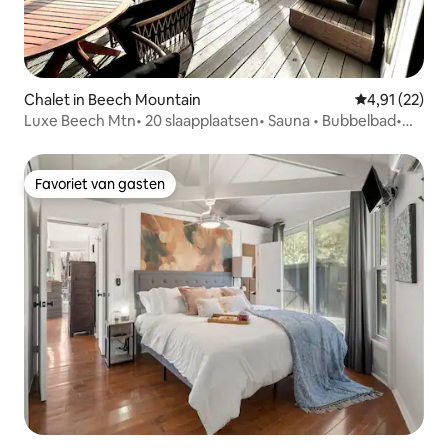
Chalet in Beech Mountain
Gemiddelde be
4,91 (22)
Luxe Beech Mtn• 20 slaapplaatsen• Sauna • Bubbelbad•
Spellen
Favoriet van gasten
Favoriet van gasten