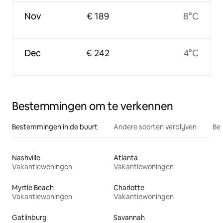
Nov
€ 189
8°C
Dec
€ 242
4°C
Bestemmingen om te verkennen
Bestemmingen in de buurt
Andere soorten verblijven
Bes
Nashville
Atlanta
Vakantiewoningen
Vakantiewoningen
Myrtle Beach
Charlotte
Vakantiewoningen
Vakantiewoningen
Gatlinburg
Savannah