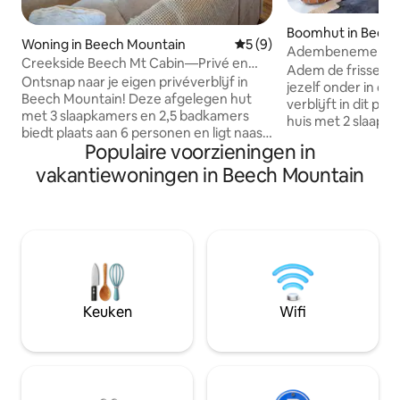
Boomhut in Beech
Woning in Beech Mountain
Gemiddelde beoordeling va
5 (9)
n
Adembenemende 
Creekside Beech Mt Cabin—Privé en
de wolken
Adem de frisse be
sereen
Ontsnap naar je eigen privéverblijf in
jezelf onder in de
Beech Mountain! Deze afgelegen hut
verblijft in dit p
met 3 slaapkamers en 2,5 badkamers
huis met 2 slaapk
biedt plaats aan 6 personen en ligt naast
genesteld in de 
Populaire voorzieningen in
een rustige beek met wandelpaden aan
Mountain, perfect
de achterkant, op slechts enkele
vakantiewoningen in Beech Mountain
koppels die op zoe
minuten van het resort. Geniet van een
romantisch uitje, 
gezellige propaanhaard, een
indeling van één v
speelkamer met twee arcadegames,
comfortabel plaats
een vuurplaats buiten en totale rust in
Geniet van een pr
de bergen. Perfect voor gezinnen,
uitzicht vanuit d
koppels of vrienden die willen
een eigen terras, 
ontspannen na een dag skiën, wandelen
buitengebied met
of de Blue Ridge Mountains verkennen.
en Solo-kachel, en
Keuken
Wifi
Blijf verbonden met razendsnel 500
ontspanning in je 
Mbps glasvezelinternet.