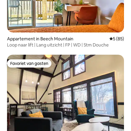
Appartement in Beech Mountain
Gemiddelde
5 (85)
Loop naar lift | Lang uitzicht | FP | WD | Stm Douche
Favoriet van gasten
Favoriet van gasten