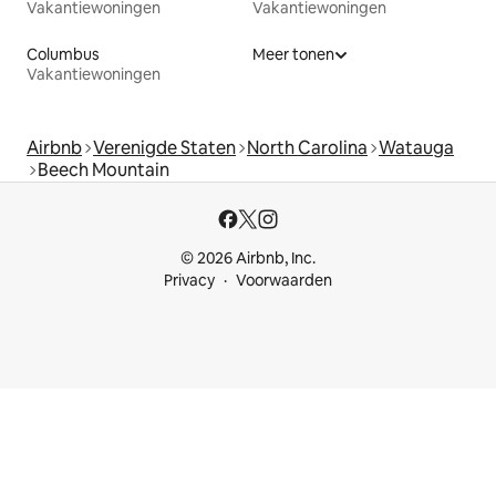
Vakantiewoningen
Vakantiewoningen
Columbus
Meer tonen
Vakantiewoningen
Airbnb
Verenigde Staten
North Carolina
Watauga
Beech Mountain
© 2026 Airbnb, Inc.
Privacy
Voorwaarden