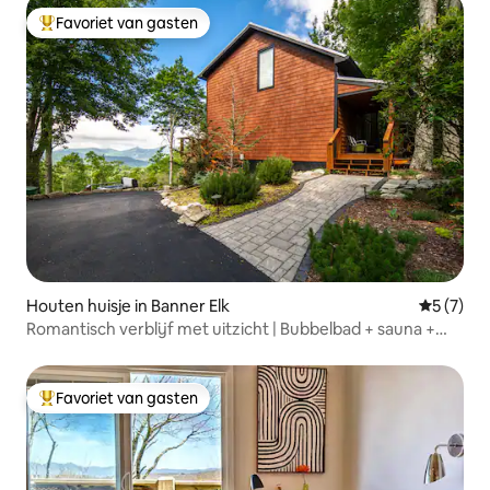
Favoriet van gasten
Topfavoriet van gasten
Houten huisje in Banner Elk
Gemiddeld
5 (7)
Romantisch verblijf met uitzicht | Bubbelbad + sauna +
locatie
Favoriet van gasten
Topfavoriet van gasten