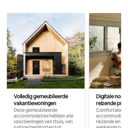
Volledig gemeubileerde
Digitale nom
vakantiewoningen
reizende prof
Deze gemeubileerde
Comfortabele
accommodaties hebben alle
accommodatie
voorzieningen van thuis, van
reizende en op
rustige berghutten tot
werkende profe