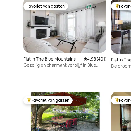
Favoriet van gasten
Favor
Favoriet van gasten
Topfavor
Flat in The Blue Mountains
Gemiddelde beoordeling
4,93 (401)
Flat in T
Gezellig en charmant verblijf in Blue
De droom
Mountain
| Zwemba
Favoriet van gasten
Favor
Topfavoriet van gasten
Topfavor