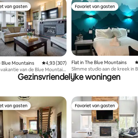
iet van gasten
Favoriet van gasten
iet van gasten
Favoriet van gasten
 van 4,93 op 5, 401 recensies
Flat in The Blue Mountains
G
he Blue Mountains
Gemiddelde beoordeling van 4,93 op 5, 307 r
4,93 (307)
Slimme studio aan de kreek in 
vakantie van de Blue Mountain
Gezinsvriendelijke woningen
Mountain
d | Bubbelbad
iet van gasten
Favoriet van gasten
iet van gasten
Favoriet van gasten