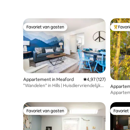
Favoriet van gasten
Favor
Favoriet van gasten
Topfavor
Appartement in Meaford
Gemiddelde beoordeling
4,97 (127)
"Wandelen" in Hills | Huisdiervriendelijke
Appartem
ontsnapping in de buurt van Blue Mt
ch
Appartem
strand
Favoriet van gasten
Favoriet
Favoriet van gasten
Favoriet