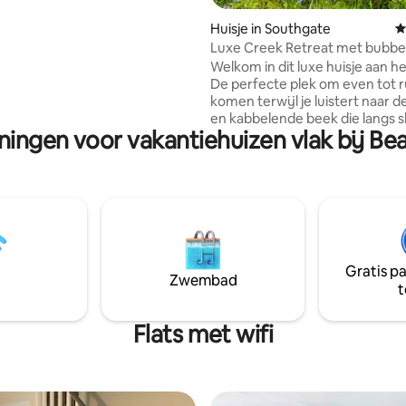
en LOFT-ACCOMMODATIE op de
 VERDIEPING. Gasten
Huisje in Southgate
G
N STAAT zijn OM DE TRAP TE
Luxe Creek Retreat met bubbe
N! Groot terras op de
Welkom in dit luxe huisje aan he
verdieping met ligstoelen,
De perfecte plek om even tot r
oelen en BBQ om buiten te
komen terwijl je luistert naar d
anneer het weer het toelaat.
en kabbelende beek die langs s
hlands Licence #STA-2021-30-H
ningen voor vakantiehuizen vlak bij Bea
een paar meter afstand stroomt
op zoek bent naar privacy en r
met alle geneugten van een luxe
hoef je niet verder te zoeken.
accommodatie beschikt over 
propaan open haard binnen, ev
buiten, vloerverwarming en air
Volledig uitgeruste keuken, tw
Gratis p
slaapkamers met matrassen v
Zwembad
t
hotelkwaliteit en een badkamer
hoogwaardige stijl en inrichtin
uitstraalt.
Flats met wifi