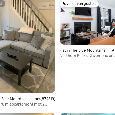
st
Favoriet van gasten
st
Favoriet van gasten
 van 4,93 op 5, 646 recensies
Flat in The Blue Mountains
G
Northern Peaks | Zwembad en
pendeldienst naar het dorp
he Blue Mountains
Gemiddelde beoordeling van 4,87 op 5, 319 r
4,87 (319)
en ruim appartement met 2
rs, 2 badkamers en 2 balkons