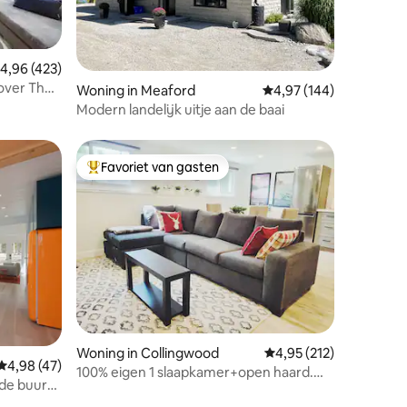
emiddelde beoordeling van 4,96 op 5, 423 recensies
4,96 (423)
over The
ecensies
Woning in Meaford
Gemiddelde beoordeling
4,97 (144)
Modern landelijk uitje aan de baai
Favoriet van gasten
Topfavoriet van gasten
ecensies
Woning in Collingwood
Gemiddelde beoordelin
4,95 (212)
Gemiddelde beoordeling van 4,98 op 5, 47 recensies
4,98 (47)
100% eigen 1 slaapkamer+open haard.
de buurt
Rustig+comfortabel.