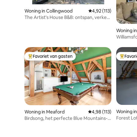
Woning in Collingwood
Gemiddelde beoordeling
4,92 (113)
The Artist's House B&B: ontspan, verken
Collingwood
Woning in
Williamsf
Favoriet van gasten
Favor
Topfavoriet van gasten
Topfavor
Woning i
Woning in Meaford
Gemiddelde beoordeling
4,98 (113)
Forest Lo
Birdsong, het perfecte Blue Mountains-
Stargazin
uitje