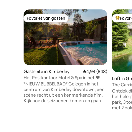
Favoriet van gasten
Favor
Favoriet van gasten
Topfavor
Gastsuite in Kimberley
Gemiddelde beoordeling
4,94 (848)
Het Postkantoor Motel & Spa in het ❤️
Loft in G
van Kimberley
*NIEUW BUBBELBAD* Gelegen in het
The Carri
centrum van Kimberley downtown, een
Lake Eug
Ontdek di
scène recht uit een kenmerkende film.
het hele 
Kijk hoe de seizoenen komen en gaan
park, 3 t
terwijl je geniet van het uitzicht en
met 2 dok
geniet van het bubbelbad terwijl de
2000 voet kustlijn
sterren langs de nachtelijke hemel
VRIENDEN
staan. Geniet van marshmallows bij de
GEMAAKT VA
🔥, te midden van dit grillige fort. Loop
Slechts 2