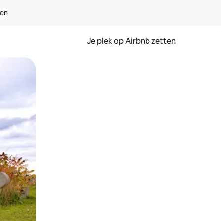
ven
Je plek op Airbnb zetten
en of swipen.