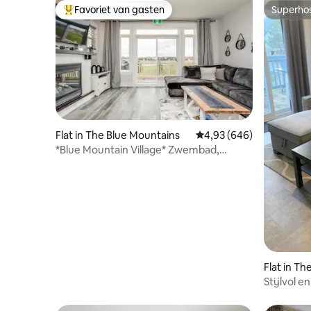
Favoriet van gasten
Superho
Topfavoriet van gasten
Superho
Flat in The Blue Mountains
Gemiddelde beoordeling
4,93 (646)
*Blue Mountain Village* Zwembad,
bubbelbad, WalkToBlue
Flat in T
Stijlvol 
slaapkame