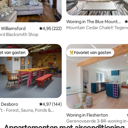
 van 4,92 op 5, 113 recensies
Woning in The Blue Mountai
G
ns
Mountain Cedar Chalet! Tegen
 Williamsford
Gemiddelde beoordeling van 4,95 op 5, 222 r
4,95 (222)
Village
ord Blacksmith Shop
iet van gasten
Favoriet van gasten
iet van gasten
Topfavoriet van gasten
n Desboro
Gemiddelde beoordeling van 4,97 op 5, 144 r
4,97 (144)
 van 4,98 op 5, 113 recensies
ft - Forest, Sauna, Ponds &
Woning in Flesherton
g
Gerenoveerde 3-BR-woning in 
Appartementen met airconditioning
van Old Baldy | BBQ en hottub