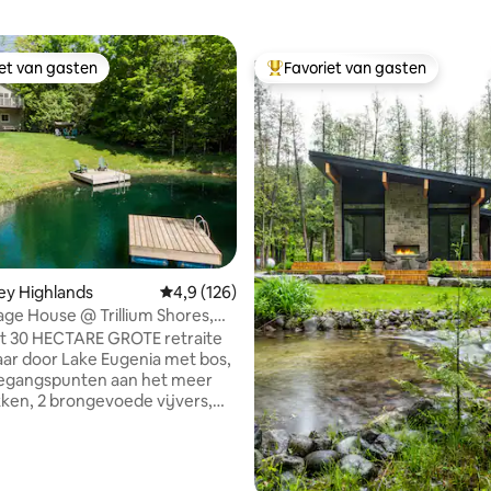
iet van gasten
Favoriet van gasten
iet van gasten
Topfavoriet van gasten
 van 4,94 op 5, 848 recensies
rey Highlands
Gemiddelde beoordeling van 4,9 op 5, 126 r
4,9 (126)
age House @ Trillium Shores,
enia
t 30 HECTARE GROTE retraite
jaar door Lake Eugenia met bos,
oegangspunten aan het meer
ken, 2 brongevoede vijvers,
! ALLEEN JIJ EN JE
/FAMILIE HEBBEN GEBRUIK
N HET GEHELE GEBOUW!!!
 uur ten noorden van Toronto!