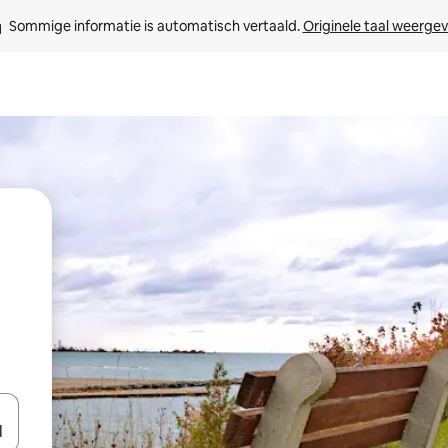
Sommige informatie is automatisch vertaald. 
Originele taal weerge
een keuze met je de pijltjestoetsen omhoog en omlaag, óf door te tikk