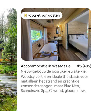
Houten h
Favoriet van gasten
Favor
Topfavoriet van gasten
Topfavo
Privé lux
Exclusieve luxe
is de pe
naar de 
gerenovee
het bos e
ontspanne
verjongen
gelicenti
onmiddel
ecensies
Accommodatie in Wasaga Beac
Gemiddelde beoordel
5 (405)
geluiden
h
waterval
Nieuw gebouwde bosrijke retraite - je
prachtige
perfecte ontsnapping
Woodsy Loft, een ideale thuisbasis voor
scala aan
niet alleen het strand en prachtige
gevlekte 
zonsondergangen, maar Blue Mtn,
de pracht
Scandinave Spa, C-wood, gloednieuw
doorheen
casino, allemaal dichtbij. Veel bars,
restaurants, strand en andere dingen om
te doen, binnen 5 minuten. Geweldige
accommodatie om te verblijven, ook.