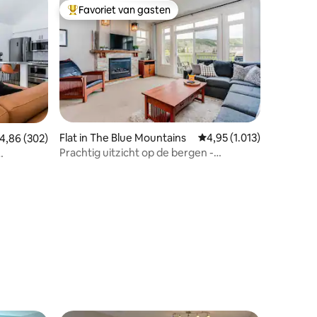
Favoriet van gasten
Topfavoriet van gasten
Flat in The Blue Mountains
Gemiddelde beoordeling 
4,95 (1.013)
emiddelde beoordeling van 4,86 op 5, 302 recensies
4,86 (302)
Prachtig uitzicht op de bergen -
zwembad, bubbelbad, WalkToBlue
ecensies