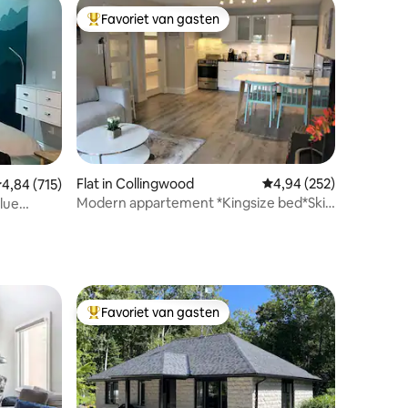
Favoriet van gasten
Topfavoriet van gasten
Flat in Collingwood
Gemiddelde beoordeling
4,94 (252)
emiddelde beoordeling van 4,84 op 5, 715 recensies
4,84 (715)
ecensies
Modern appartement *Kingsize bed*Ski
Blue
Hills*Spa*Meer*Strand
Favoriet van gasten
Topfavoriet van gasten