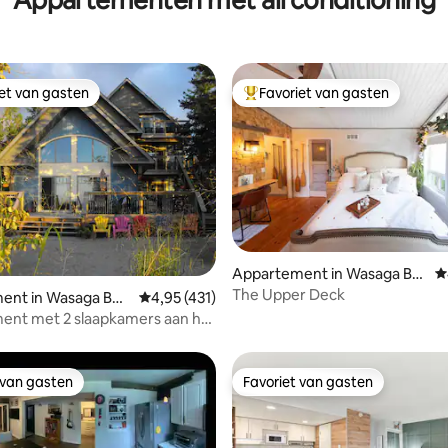
iet van gasten
Favoriet van gasten
iet van gasten
Topfavoriet van gasten
 van 4,97 op 5, 127 recensies
Appartement in Wasaga Be
G
ach
The Upper Deck
ent in Wasaga Bea
Gemiddelde beoordeling van 4,95 op 5, 431 r
4,95 (431)
ent met 2 slaapkamers aan het
 van gasten
Favoriet van gasten
 van gasten
Favoriet van gasten