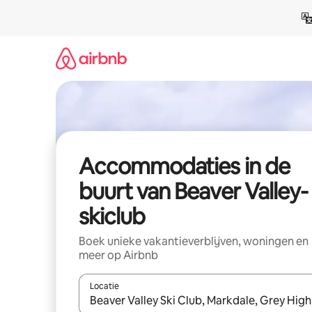
Ga
direct
naar
inhoud
Accommodaties in de
buurt van Beaver Valley-
skiclub
Boek unieke vakantieverblijven, woningen en
meer op Airbnb
Locatie
Wanneer er resultaten beschikbaar zijn, maak je 