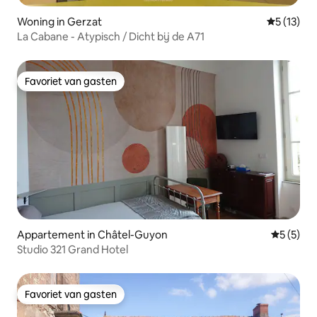
Woning in Gerzat
Gemiddeld
5 (13)
La Cabane - Atypisch / Dicht bij de A71
Favoriet van gasten
Favoriet van gasten
Appartement in Châtel-Guyon
Gemiddeld
5 (5)
Studio 321 Grand Hotel
Favoriet van gasten
Favoriet van gasten