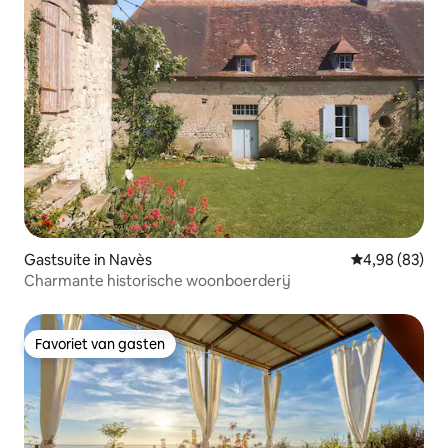
Gastsuite in Navès
Gemiddelde be
4,98 (83)
Charmante historische woonboerderij
Favoriet van gasten
Favoriet van gasten