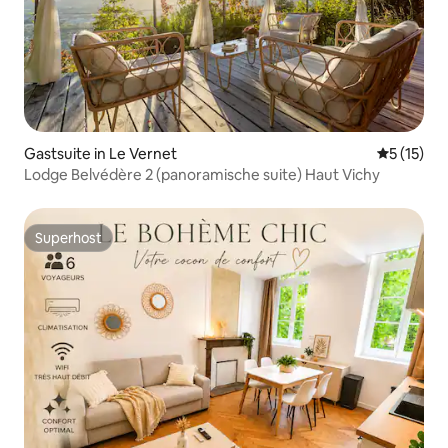
Gastsuite in Le Vernet
Gemiddeld
5 (15)
Lodge Belvédère 2 (panoramische suite) Haut Vichy
Superhost
Superhost