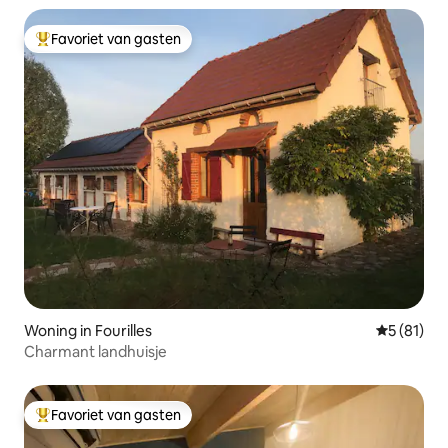
Favoriet van gasten
Topfavoriet van gasten
Woning in Fourilles
Gemiddelde
5 (81)
Charmant landhuisje
Favoriet van gasten
Topfavoriet van gasten