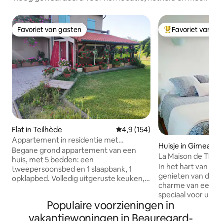
Favoriet van gasten
Favoriet van g
Favoriet van gasten
Topfavoriet van 
Flat in Teilhède
Gemiddelde beoordeling van 4,
4,9 (154)
Appartement in residentie met
Huisje in Gimeaux
zwembad.
Begane grond appartement van een
La Maison de Thuy 
huis, met 5 bedden: een
personen
In het hart van A
tweepersoonsbed en 1 slaapbank, 1
genieten van de r
opklapbed. Volledig uitgeruste keuken,
charme van een au
slaapkamer, woonkamer, veranda.
speciaal voor u. Ideaal verblijf voor
Toegang tot een groot NIET-PRIVÉ in het
Populaire voorzieningen in
gezinnen of vrie
grondniveau gelegen zwembad,
prachtige Vulkane
ligstoelen, elektrische barbecue,
vakantiewoningen in Beauregard-