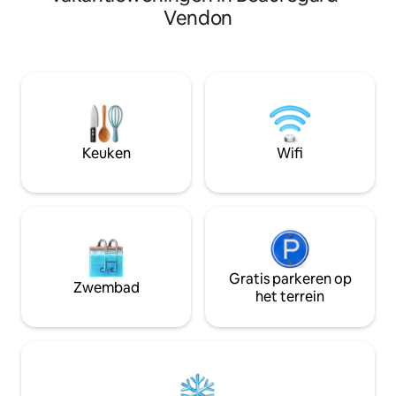
ontmoedigen en/o
tuinmeubilair en een jeu-de-boulebaan.
Vendon
maken op weg naar u
Zeer grote tuin Minder dan 30 minuten
met twee of meer 
van de Puys-keten, 1 uur van het Sancy-
verdiepingen, dri
massief, aan de voet van Les
kleine aparte bad
Combrailles, 40 minuten van Vichy, 30
buiten beschikbaa
minuten van Clermont-Fd, 15 minuten
barbecue. Aflopen
van Riom, 10 minuten van Châtel-Guyon.
nacht! contacteer 
boeking.
Keuken
Wifi
Gratis parkeren op
Zwembad
het terrein