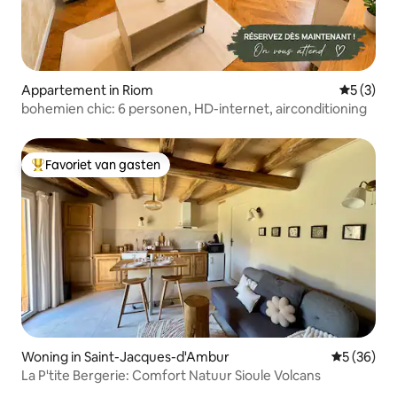
Appartement in Riom
Gemiddeld
5 (3)
bohemien chic: 6 personen, HD-internet, airconditioning
Favoriet van gasten
Topfavoriet van gasten
Woning in Saint-Jacques-d'Ambur
Gemiddelde
5 (36)
La P'tite Bergerie: Comfort Natuur Sioule Volcans