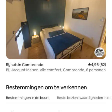
Rijhuis in Combronde
Gemiddelde be
4,96 (52)
Bij Jacquot Maison, alle comfort, Combronde, 6 personen
Bestemmingen om te verkennen
Bestemmingen in de buurt
Beste bezienswaardigheden in de