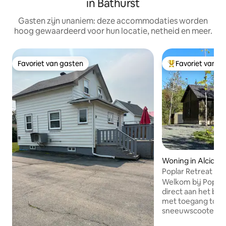
in Bathurst
Gasten zijn unaniem: deze accommodaties worden
hoog gewaardeerd voor hun locatie, netheid en meer.
Favoriet van gasten
Favoriet van g
Favoriet van gasten
Topfavoriet van 
Woning in Alcida
Poplar Retreat - 
Welkom bij Poplar Retr
direct aan het bel
met toegang tot d
sneeuwscooterpad
het bos zal deze p