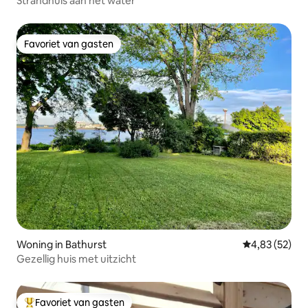
Strandhuis aan het water
Favoriet van gasten
Favoriet van gasten
Woning in Bathurst
Gemiddelde be
4,83 (52)
Gezellig huis met uitzicht
Favoriet van gasten