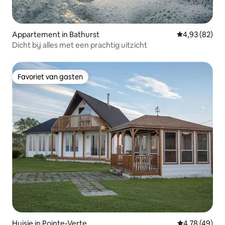
Appartement in Bathurst
Gemiddelde be
4,93 (82)
Dicht bij alles met een prachtig uitzicht
Favoriet van gasten
Favoriet van gasten
Huisje in Pointe-Verte
Gemiddelde be
4,78 (49)