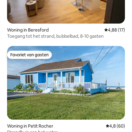
Woning in Beresford
Gemiddelde be
4,88 (17)
Toegang tot het strand, bubbelbad, 8-10 gasten
Favoriet van gasten
Favoriet van gasten
Woning in Petit Rocher
Gemiddelde b
4,8 (60)