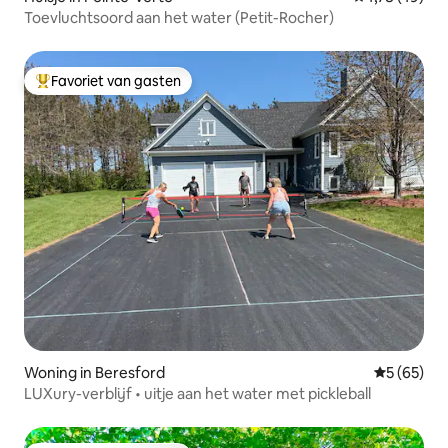
Toevluchtsoord aan het water (Petit-Rocher)
Favoriet van gasten
Topfavoriet van gasten
Woning in Beresford
Gemiddelde
5 (65)
LUXury-verblijf • uitje aan het water met pickleball