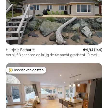
Huisje in Bathurst
Gemiddelde beo
4,94 (144)
Verblijf 3 nachten en krijg de 4e nacht gratis tot 10 mei!
Jullie allemaal
Favoriet van gasten
Topfavoriet van gasten