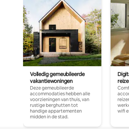
Volledig gemeubileerde
Digi
vakantiewoningen
reiz
Deze gemeubileerde
Comf
accommodaties hebben alle
acco
voorzieningen van thuis, van
reize
rustige berghutten tot
werke
handige appartementen
wifi 
midden in de stad.