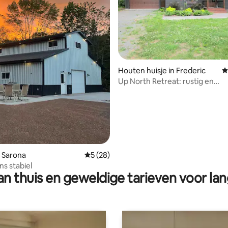
 van 4,96 op 5, 218 recensies
Houten huisje in Frederic
G
Up North Retreat: rustig en
ontspannend, maar modern!
 Sarona
Gemiddelde beoordeling van 5 op 5, 28 r
5 (28)
s stabiel
n thuis en geweldige tarieven voor lan