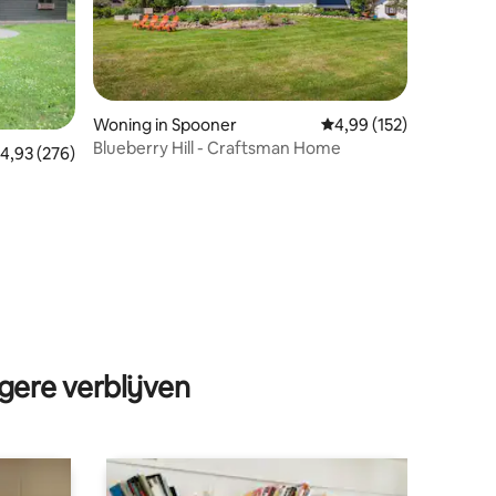
Woning in Spooner
Gemiddelde beoordeling
4,99 (152)
Blueberry Hill - Craftsman Home
emiddelde beoordeling van 4,93 op 5, 276 recensies
4,93 (276)
ecensies
gere verblijven