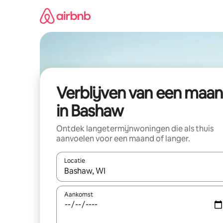
Ga
direct
naar
inhoud
Verblijven van een maa
in Bashaw
Ontdek langetermijnwoningen die als thuis
aanvoelen voor een maand of langer.
Locatie
Wanneer er resultaten beschikbaar zijn, maak je 
Aankomst