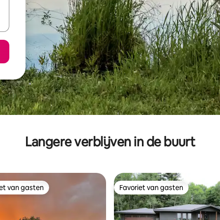
Langere verblijven in de buurt
iet van gasten
Favoriet van gasten
iet van gasten
Favoriet van gasten