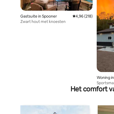
Gastsuite in Spooner
Gemiddelde beoordeling
4,96 (218)
Zwart hout met knoesten
Woning in
Sportsman
Het comfort va