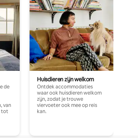
Huisdieren zijn welkom
e de
Ontdek accommodaties
waar ook huisdieren welkom
zijn, zodat je trouwe
, van
viervoeter ook mee op reis
 tot
kan.