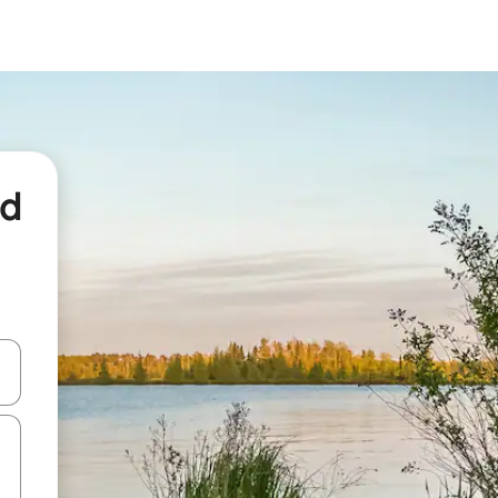
nd
een keuze met je de pijltjestoetsen omhoog en omlaag, óf door te tikk