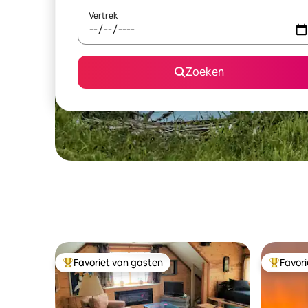
Vertrek
Zoeken
Favoriet van gasten
Favor
Topfavoriet van gasten
Topfavor