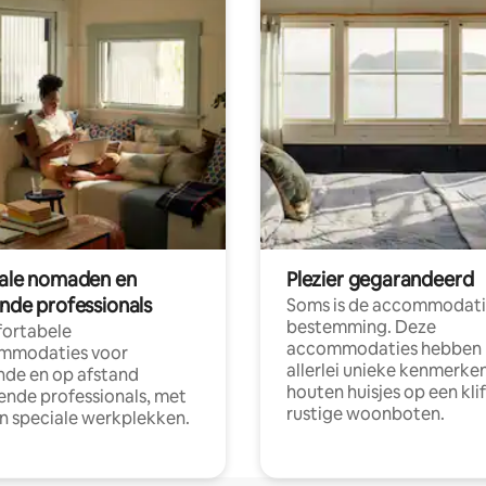
tale nomaden en
Plezier gegarandeerd
ende professionals
Soms is de accommodati
bestemming. Deze
ortabele
accommodaties hebben
mmodaties voor
allerlei unieke kenmerken
nde en op afstand
houten huisjes op een klif
nde professionals, met
rustige woonboten.
en speciale werkplekken.