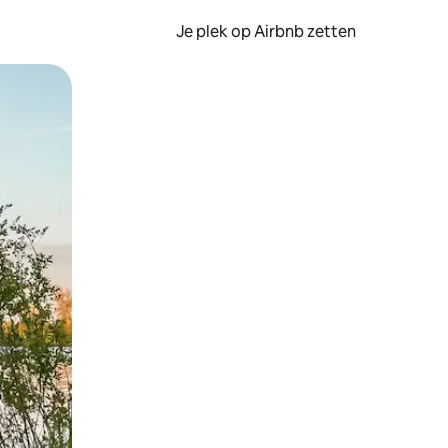
Je plek op Airbnb zetten
en of swipen.