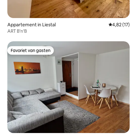
Appartement in Liestal
Gemiddelde be
4,82 (17)
ART B'n'B
Favoriet van gasten
Favoriet van gasten