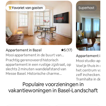
Favoriet van gasten
Superhost
Topfavoriet van gasten
Superhost
Appartement in Bazel
Gemiddelde beoordeling van
5 (17)
Mooi appartement in de buurt van
Appartement in B
MesseBasel met BaselCard
Prachtig gerenoveerd historisch
Mooi studio-appar
appartement in een rustige zijstraat, op
Voel je thuis in d
slechts 2 minuten wandelafstand van
het centrum van B
Messe Basel. Historische charme
zelf inchecken. Gr
gecombineerd met een stijlvol, modern
Tramhalte in de bu
interieur. Het appartement heeft een
Populaire voorzieningen in
minuten lopen van 
gerenoveerde keuken, een moderne
Basel SBB; 15 min
vakantiewoningen in Basel-Landschaft
badkamer en een balkon met uitzicht op
met de bus. Studio-appartement van 37
de rustige binnenplaats. Alle gasten
m2 met queensize 
ontvangen gratis een BaselCard,
koffiezetapparaat,
inclusief gratis openbaar vervoer.