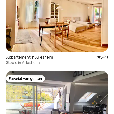
Appartement in Arlesheim
Gemiddeld
5 (4)
Studio in Arlesheim
Favoriet van gasten
Favoriet van gasten