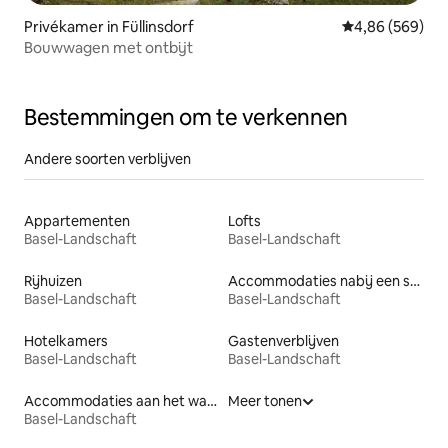
Privékamer in Füllinsdorf
Gemiddelde beo
4,86 (569)
Bouwwagen met ontbijt
Bestemmingen om te verkennen
Andere soorten verblijven
Appartementen
Lofts
Basel-Landschaft
Basel-Landschaft
Rijhuizen
Accommodaties nabij een strand
Basel-Landschaft
Basel-Landschaft
Hotelkamers
Gastenverblijven
Basel-Landschaft
Basel-Landschaft
Accommodaties aan het water
Meer tonen
Basel-Landschaft