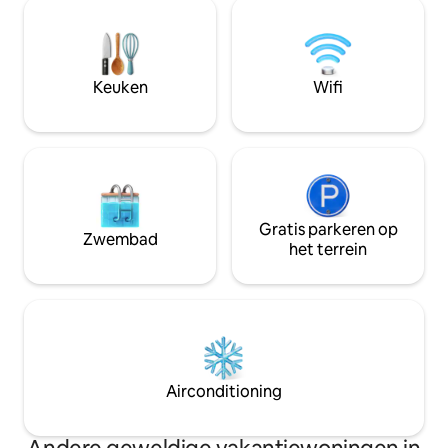
oven, broodrooste
Uitstekende verbindingen: 2 minuten
haardroger, strijki
naar Messe Basel, 8 minuten naar het
Netflix, koelkast, snelle wifi. Extra bed
treinstation en ongeveer 20 minuten
(0,80 m x 2,00 m) 
naar de luchthaven.
boeking voor 3 ga
Keuken
Wifi
Gratis parkeren op
Zwembad
het terrein
Airconditioning