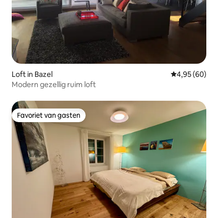
Loft in Bazel
Gemiddelde be
4,95 (60)
Modern gezellig ruim loft
Favoriet van gasten
Favoriet van gasten