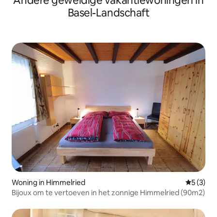
Andere geweldige vakantiewoningen in
Basel-Landschaft
Woning in Himmelried
Gemiddeld
5 (3)
Bijoux om te vertoeven in het zonnige Himmelried (90m2)