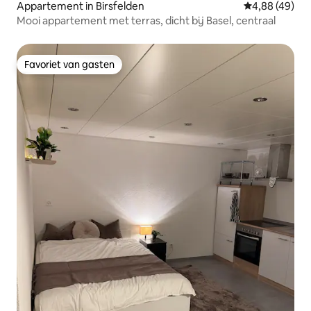
Appartement in Birsfelden
Gemiddelde be
4,88 (49)
Mooi appartement met terras, dicht bij Basel, centraal
Favoriet van gasten
Favoriet van gasten