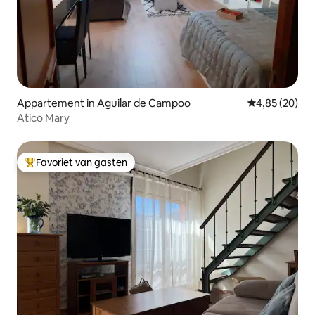
Appartement in Aguilar de Campoo
Gemiddelde be
4,85 (20)
Atico Mary
Favoriet van gasten
Topfavoriet van gasten