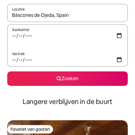
Locatie
Wanneer er resultaten beschikbaar zijn, maak je een keuze met 
Aankomst
Vertrek
Zoeken
Langere verblijven in de buurt
Favoriet van gasten
Favoriet van gasten