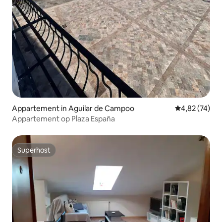
Appartement in Aguilar de Campoo
Gemiddelde be
4,82 (74)
Appartement op Plaza España
Superhost
Superhost