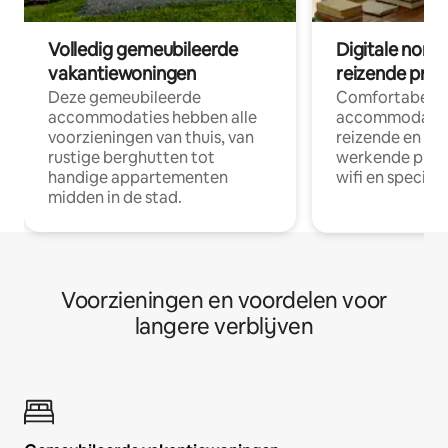
Volledig gemeubileerde
Digitale nom
vakantiewoningen
reizende prof
Deze gemeubileerde
Comfortabele
accommodaties hebben alle
accommodatie
voorzieningen van thuis, van
reizende en op
rustige berghutten tot
werkende profe
handige appartementen
wifi en special
midden in de stad.
Voorzieningen en voordelen voor
langere verblijven