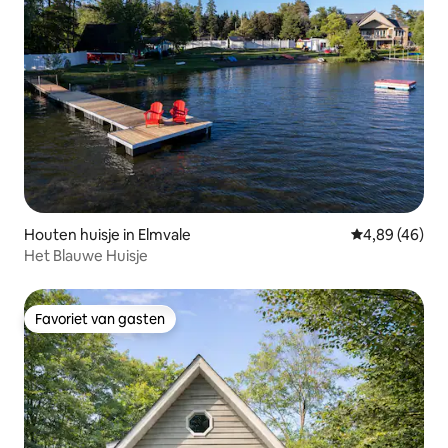
Houten huisje in Elmvale
Gemiddelde be
4,89 (46)
Het Blauwe Huisje
Favoriet van gasten
Favoriet van gasten