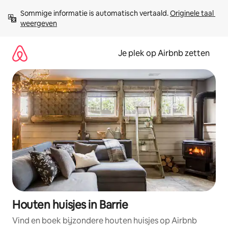
Ga
Sommige informatie is automatisch vertaald. 
Originele taal 
direct
weergeven
naar
inhoud
Je plek op Airbnb zetten
Houten huisjes in Barrie
Vind en boek bijzondere houten huisjes op Airbnb