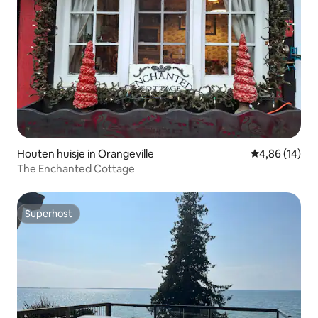
Houten huisje in Orangeville
Gemiddelde be
4,86 (14)
The Enchanted Cottage
Superhost
Superhost