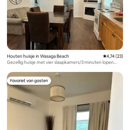
Houten huisje in Wasaga Beach
Gemiddelde be
4,74 (23)
Gezellig huisje met vier slaapkamers/3 minuten lopen
naar het strand
Favoriet van gasten
Favoriet van gasten