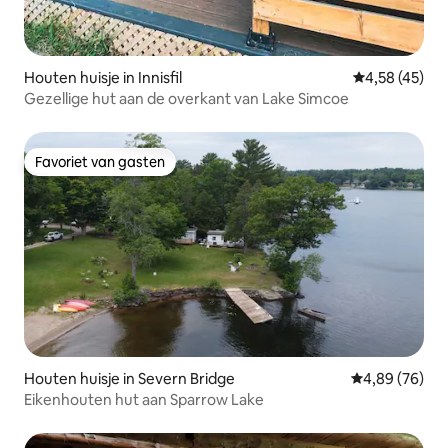
Houten huisje in Innisfil
Gemiddelde be
4,58 (45)
Gezellige hut aan de overkant van Lake Simcoe
Favoriet van gasten
Favoriet van gasten
Houten huisje in Severn Bridge
Gemiddelde be
4,89 (76)
Eikenhouten hut aan Sparrow Lake