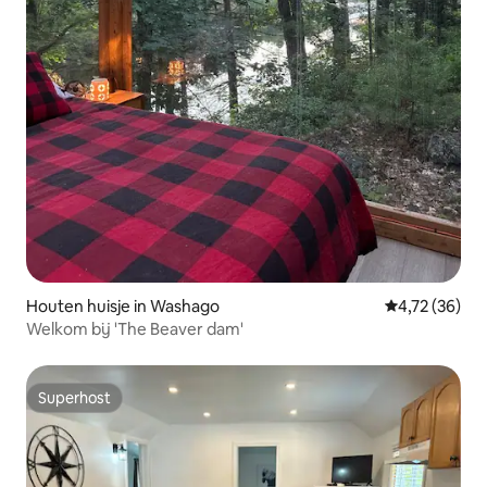
Houten huisje in Washago
Gemiddelde be
4,72 (36)
Welkom bij 'The Beaver dam'
Superhost
Superhost