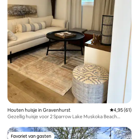
Houten huisje in Gravenhurst
Gemiddelde be
4,95 (61)
Gezellig huisje voor 2 Sparrow Lake Muskoka Beach
House
Favoriet van gasten
Favoriet van gasten