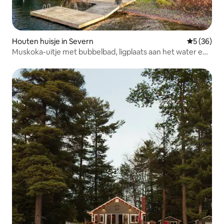
Houten huisje in Severn
Gemiddelde
5 (36)
Muskoka-uitje met bubbelbad, ligplaats aan het water en
vuurplaats