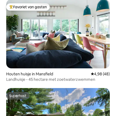
Favoriet van gasten
Topfavoriet van gasten
Houten huisje in Mansfield
Gemiddelde be
4,98 (48)
Landhuisje - 45 hectare met zoetwaterzwemmen
Superhost
Superhost