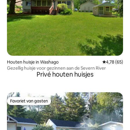
Houten huisje in Washago
Gemiddelde be
4,78 (65)
Gezellig huisje voor gezinnen aan de Severn River
Privé houten huisjes
Favoriet van gasten
Favoriet van gasten