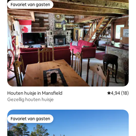
Favoriet van gasten
Favoriet van gasten
Houten huisje in Mansfield
Gemiddelde be
4,94 (18)
Gezellig houten huisje
Favoriet van gasten
Favoriet van gasten