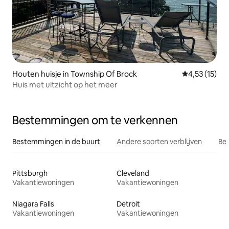
Houten huisje in Township Of Brock
Gemiddelde b
4,53 (15)
Huis met uitzicht op het meer
Bestemmingen om te verkennen
Bestemmingen in de buurt
Andere soorten verblijven
Bes
Pittsburgh
Cleveland
Vakantiewoningen
Vakantiewoningen
Niagara Falls
Detroit
Vakantiewoningen
Vakantiewoningen