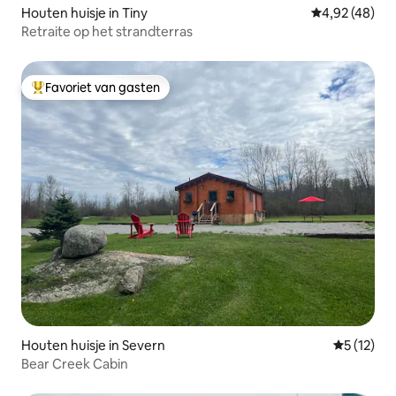
Houten huisje in Tiny
Gemiddelde be
4,92 (48)
Retraite op het strandterras
Favoriet van gasten
Topfavoriet van gasten
Houten huisje in Severn
Gemiddeld
5 (12)
Bear Creek Cabin