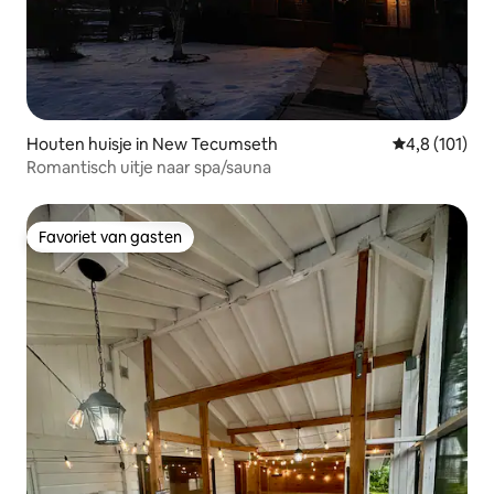
Houten huisje in New Tecumseth
Gemiddelde b
4,8 (101)
Romantisch uitje naar spa/sauna
Favoriet van gasten
Favoriet van gasten