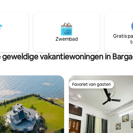
r escapade
uitgeruste keuken, zodat je je 
gerechten op je gemak kunt be
ervan kunt genieten. Ervaar rus
comfort en warmte – allemaal 
plek.
Gratis p
Zwembad
t
 geweldige vakantiewoningen in Bargao
Favoriet van gasten
Favoriet van gasten