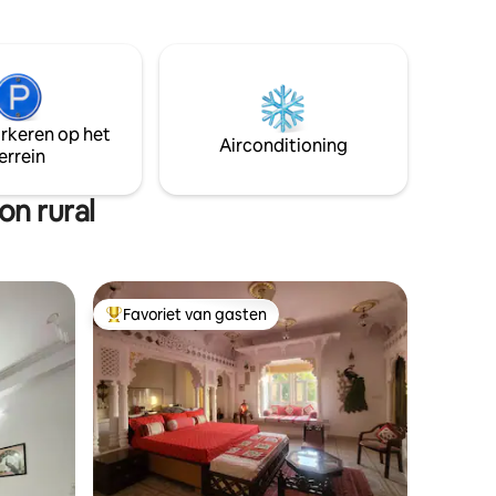
werk van de Franse partners Bruno & Dr.
favoriete
Upen. Het is een plek om de stress van je
reiden en
routineleven achter je achter te laten en
t,
te genieten van de luxe sfeer van de
op één
woning. De prachtige collectie antiek
voegt een unieke smaak van elegantie
arkeren op het
en schoonheid toe. ~ Lokale keuken
Airconditioning
errein
beschikbaar
n rural
Favoriet van gasten
Topfavoriet van gasten