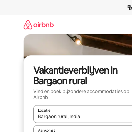
Ga
direct
naar
inhoud
Vakantieverblijven in
Bargaon rural
Vind en boek bijzondere accommodaties op
Airbnb
Locatie
Wanneer er resultaten beschikbaar zijn, maak je 
Aankomst