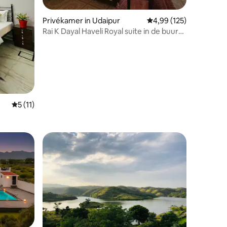
ecensies
Privékamer in Udaipur
Gemiddelde beoordeling
4,99 (125)
Rai K Dayal Haveli Royal suite in de buurt
van het meer
Gemiddelde beoordeling van 5 op 5, 11 recensies
5 (11)