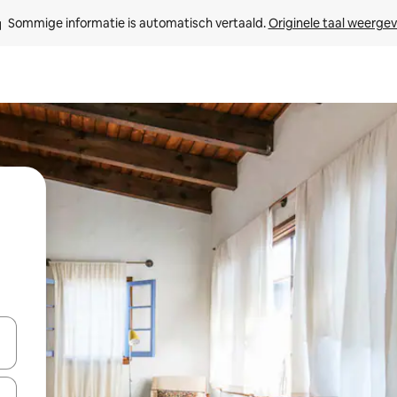
Sommige informatie is automatisch vertaald. 
Originele taal weerge
een keuze met je de pijltjestoetsen omhoog en omlaag, óf door te tikk