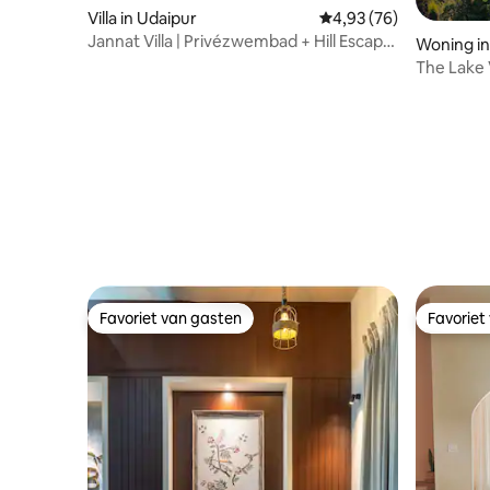
Villa in Udaipur
Gemiddelde beoordelin
4,93 (76)
Jannat Villa | Privézwembad + Hill Escape
Woning in
|Udaipur
The Lake V
FatehSag
Favoriet van gasten
Favoriet
Favoriet van gasten
Favoriet