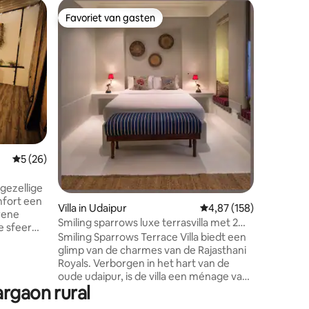
Woning i
Favoriet van gasten
Favor
Favoriet van gasten
Topfavo
Ruime 3 
privézw
Bring the
great pla
large roo
Spacious,
interiors
ecensies
Swimming Pool
Smart TV 
essential
condition
Gemiddelde beoordeling van 5 op 5, 26 recensies
5 (26)
parking -
EV charge ₹ 1200 Per
families l
 gezellige
well-con
omfort een
Villa in Udaipur
Gemiddelde beoordeling
4,87 (158)
rene
Smiling sparrows luxe terrasvilla met 2
e sfeer
slaapkamers
Smiling Sparrows Terrace Villa biedt een
 van
glimp van de charmes van de Rajasthani
nder te
Royals. Verborgen in het hart van de
ek –
oude udaipur, is de villa een ménage van
rende
argaon rural
delicate Franse esthetiek en de rijke
r je
traditionele Rajasthani-elementen, een
volledig