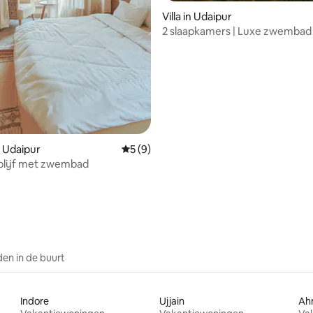
Villa in Udaipur
2 slaapkamers | Luxe zwembad 
StayVista | Aravali Villa @Udaip
 Udaipur
Gemiddelde beoordeling van 5 op 5, 9 r
5 (9)
blijf met zwembad
g van 4,95 op 5, 22 recensies
en in de buurt
Indore
Ujjain
Ah