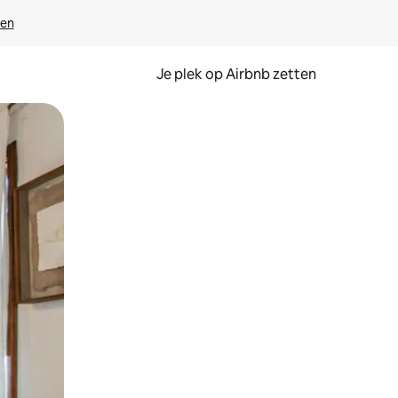
ven
Je plek op Airbnb zetten
en of swipen.