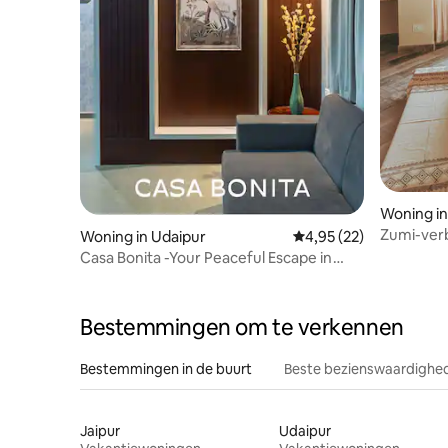
Woning in
Zumi-ver
Woning in Udaipur
Gemiddelde beoordelin
4,95 (22)
Casa Bonita -Your Peaceful Escape in
Udaipur
Bestemmingen om te verkennen
Bestemmingen in de buurt
Beste bezienswaardighed
Jaipur
Udaipur