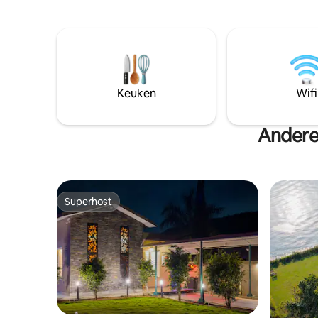
je Udaipu
Fateh Sagar Lake en City Palace, dus het
is gemakkelijk om te verkennen. En elke
ochtend serveren we een zelfgemaakt
ontbijt waar we trots op zijn.
Keuken
Wifi
Andere
Superhost
Superhost