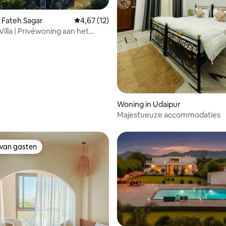
g van 4,93 op 5, 76 recensies
 Fateh Sagar
Gemiddelde beoordeling van 4,67 op 5, 12 r
4,67 (12)
illa | Privéwoning aan het
ar-meer
Woning in Udaipur
Majestueuze accommodaties
 van gasten
 van gasten