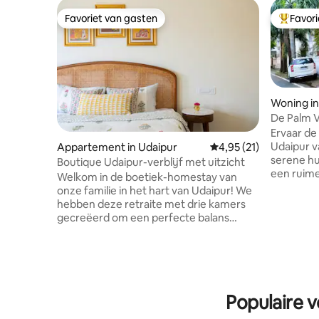
Favoriet van gasten
Favor
Favoriet van gasten
Topfavor
Woning in
De Palm Vi
Ervaar de
Udaipur v
Appartement in Udaipur
Gemiddelde beoordelin
4,95 (21)
serene h
Boutique Udaipur-verblijf met uitzicht
een ruime
Welkom in de boetiek-homestay van
en drie badkamer
onze familie in het hart van Udaipur! We
gastvrijhe
hebben deze retraite met drie kamers
met onze 
gecreëerd om een perfecte balans
familie! Toeristische plekken zoals Fateh
tussen comfort en traditie te bieden,
Sagar Lake
ideaal voor gezinnen of groepen. Elke
Circle, M
kamer is met zorg ontworpen en
tempel binn
combineert lokale kunst met moderne
nu op zoe
voorzieningen. Mijn favoriete plek is het
uitje of e
Populaire v
dakterras. Daar heb je een prachtig
gezellige
uitzicht op de stad. We zitten dicht bij