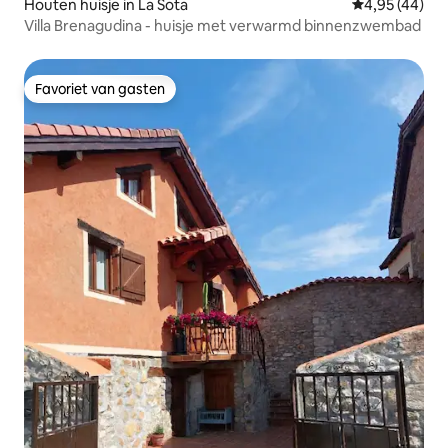
Houten huisje in La Sota
Gemiddelde be
4,95 (44)
Villa Brenagudina - huisje met verwarmd binnenzwembad
Favoriet van gasten
Favoriet van gasten