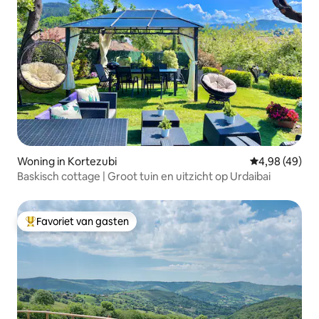
Woning in Kortezubi
Gemiddelde be
4,98 (49)
Baskisch cottage | Groot tuin en uitzicht op Urdaibai
Favoriet van gasten
Topfavoriet van gasten