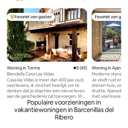
Favoriet van gasten
Favoriet van gas
Topfavoriet van gasten
Favoriet van gas
Woning in Torme
Gemiddelde beoordeling van
5 (45)
Woning in Ajaned
Biendella Casa Las Vidas
Moderne stenen 
met wifi
Casa las Vidas is meer dan 400 jaar oud,
Je vindt rust en na
veel levens, ik vind het heerlijk om te
stenen huis, ver w
denken dat je stap hier een nieuw leven
drukte. Ajanedo is een kleine gehucht
aan de geschiedenis zal toevoegen. Met
met veel koeien, schapen, geiten,
Populaire voorzieningen in
liefde gerestaureerd, is het een warm
katten, honden e
en klein vrijstaand huis met alles wat je
majestueuze ganze
vakantiewoningen in Barcenillas del
nodig hebt om je op je gemak te voelen.
een hoogte van 400
Ribero
Het maakt deel uit van Biendella, een
van Miera, omgev
landelijke plek van rust en goede
2000 meter hoog. 