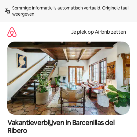
Ga
Sommige informatie is automatisch vertaald. 
Originele taal 
direct
weergeven
naar
inhoud
Je plek op Airbnb zetten
Vakantieverblijven in Barcenillas del
Ribero