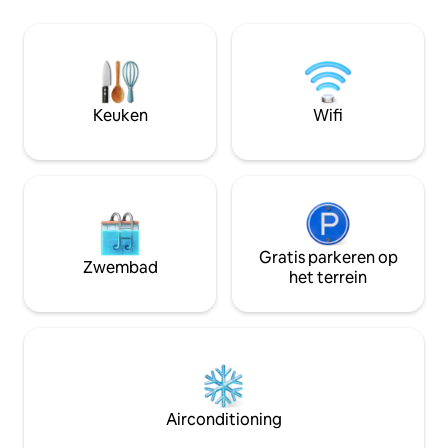
energie in het hart van Las Merindades,
afstand, kun je w
die draait om een gemeenschappelijke
eten. Wandelen, klimmen, fietsen,
ommuurde tuin vol overvloed: bloemen,
vissen, grotten ve
fruitbomen, waterputten, zelfs een klein
- dit alles gaat va
esdoornbos... CR-09/806
auto te nemen.
Keuken
Wifi
Gratis parkeren op
Zwembad
het terrein
Airconditioning