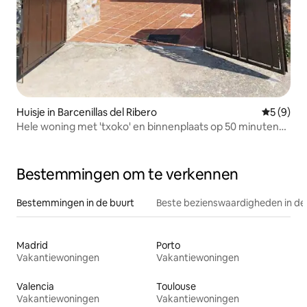
Huisje in Barcenillas del Ribero
Gemiddeld
5 (9)
Hele woning met 'txoko' en binnenplaats op 50 minuten
van Bilbao
Bestemmingen om te verkennen
Bestemmingen in de buurt
Beste bezienswaardigheden in de
Madrid
Porto
Vakantiewoningen
Vakantiewoningen
Valencia
Toulouse
Vakantiewoningen
Vakantiewoningen