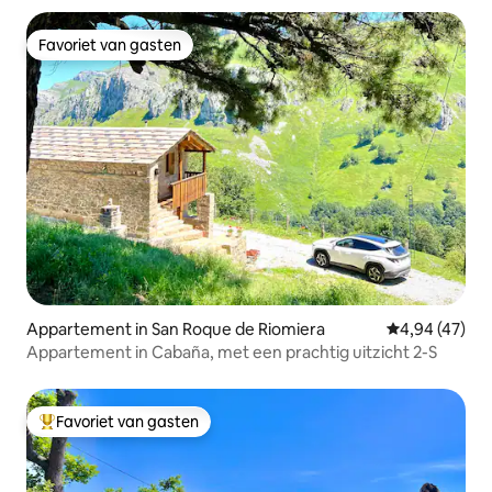
Favoriet van gasten
Favoriet van gasten
Appartement in San Roque de Riomiera
Gemiddelde be
4,94 (47)
Appartement in Cabaña, met een prachtig uitzicht 2-S
Favoriet van gasten
Topfavoriet van gasten